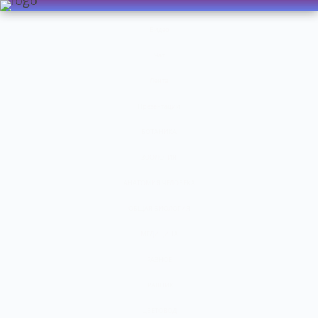
Видео
Чат
Лента
Презентации
БОТАНИКА
ЗООЛОГИЯ
АНАТОМИЯ ЧЕЛОВЕКА
ОБЩАЯ БИОЛОГИЯ
МЕДИЦИНА
РАЗНОЕ
ТРАВНИК
ЦВЕТОВОД