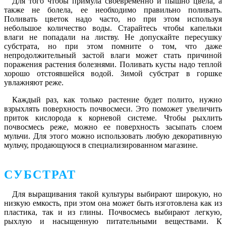
Для того чтобы примула своевременно и пышно цвела, а
также не болела, ее необходимо правильно поливать.
Поливать цветок надо часто, но при этом используя
небольшое количество воды. Старайтесь чтобы капельки
влаги не попадали на листву. Не допускайте пересушку
субстрата, но при этом помните о том, что даже
непродолжительный застой влаги может стать причиной
поражения растения болезнями. Поливать кусты надо теплой
хорошо отстоявшейся водой. Зимой субстрат в горшке
увлажняют реже.
Каждый раз, как только растение будет полито, нужно
взрыхлять поверхность почвосмеси. Это поможет увеличить
приток кислорода к корневой системе. Чтобы рыхлить
почвосмесь реже, можно ее поверхность засыпать слоем
мульчи. Для этого можно использовать любую декоративную
мульчу, продающуюся в специализированном магазине.
СУБСТРАТ
Для выращивания такой культуры выбирают широкую, но
низкую емкость, при этом она может быть изготовлена как из
пластика, так и из глины. Почвосмесь выбирают легкую,
рыхлую и насыщенную питательными веществами. К