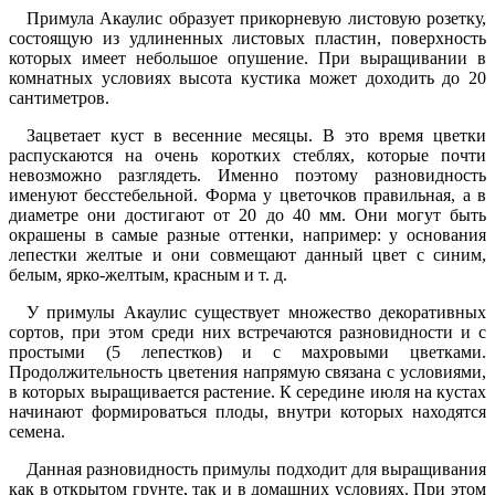
Примула Акаулис образует прикорневую листовую розетку,
состоящую из удлиненных листовых пластин, поверхность
которых имеет небольшое опушение. При выращивании в
комнатных условиях высота кустика может доходить до 20
сантиметров.
Зацветает куст в весенние месяцы. В это время цветки
распускаются на очень коротких стеблях, которые почти
невозможно разглядеть. Именно поэтому разновидность
именуют бесстебельной. Форма у цветочков правильная, а в
диаметре они достигают от 20 до 40 мм. Они могут быть
окрашены в самые разные оттенки, например: у основания
лепестки желтые и они совмещают данный цвет с синим,
белым, ярко-желтым, красным и т. д.
У примулы Акаулис существует множество декоративных
сортов, при этом среди них встречаются разновидности и с
простыми (5 лепестков) и с махровыми цветками.
Продолжительность цветения напрямую связана с условиями,
в которых выращивается растение. К середине июля на кустах
начинают формироваться плоды, внутри которых находятся
семена.
Данная разновидность примулы подходит для выращивания
как в открытом грунте, так и в домашних условиях. При этом