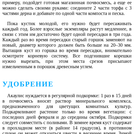
примеру, подойдет готовая магазинная почвосмесь, а еще ее
можно сделать своими руками: соедините 2 части торфа с 3
частями дерна и добавьте по одной части компоста и песка.
Пока кустик молодой, его нужно будет пересаживать
каждый год. Более взрослые экземпляры растут медленнее, в
связи с этим им достаточно будет одной пересадки в три года.
Каждый раз во время пересадки старый горшок заменяют на
новый, диаметр которого должен быть больше на 20–30 мм.
Вытащив куст из горшка во время пересадки, внимательно
осмотрите корневую систему. Все подгнившие корешки
нужно вырезать, при этом места срезов присыпают
измельченным в порошок древесным углем.
УДОБРЕНИЕ
Акаулис нуждается в регулярной подкормке: 1 раз в 15 дней
в почвосмесь вносят раствор минерального комплекса,
предназначенного для цветущих комнатных культур.
Подкармливают растение только во время вегетации: с
последних дней февраля и до середины октября. Подкормки
следует совместить с поливами. В зимнее время куст содержат
в прохладном месте (в районе 14 градусов), в противном
случае он может отказаться цвести в весеннее время. Зимой