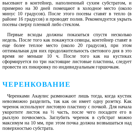
высевают в контейнер, наполненный сухим субстратом, и
примерно на 30 дней помещают в холодное место (около
минус 10 градусов). После этого посевы ставят в тепло (в
районе 16 градусов) и проводят полив. Рекомендуется укрыть
посевы сверху пленкой либо стеклом.
Первые всходы должны показаться спустя несколько
недель. После того как покажутся сеянцы, контейнер ставят в
еще более теплое место (около 20 градусов), при этом
оптимальная для них продолжительность светового дня в это
время не меньше 10 ч. После того как на кустиках
сформируется по три настоящие листовые пластины, следует
провести их пикировку по индивидуальным горшочкам.
ЧЕРЕНКОВАНИЕ
Черенками Акаулис размножают лишь тогда, когда кустик
невозможно разделить, так как он имеет одну розетку. Как
черенок используют листовую пластину с почкой. Для начала
укоротите листок на ½ часть, после чего посадите его в
рыхлую почвосмесь. Заглубить черенок в субстрат можно
максимум на 10 мм, при этом почка должна возвышаться над
поверхностью субстрата.