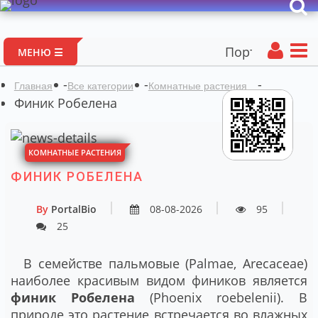
Портал авторских мат
МЕНЮ ☰
-
-
-
Главная
Все категории
Комнатные растения
Финик Робелена
КОМНАТНЫЕ РАСТЕНИЯ
ФИНИК РОБЕЛЕНА
By
PortalBio
08-08-2026
95
25
В семействе пальмовые (Palmae, Arecaceae)
наиболее красивым видом фиников является
финик Робелена
(Phoenix roebelenii). В
природе это растение встречается во влажных