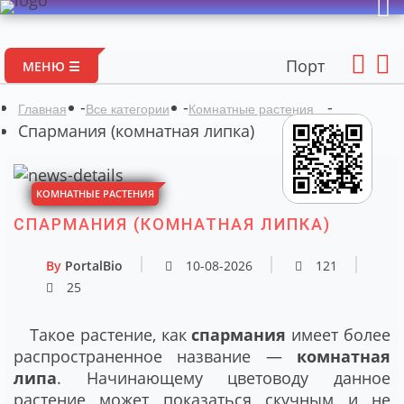
Портал авторских мате
МЕНЮ ☰
-
-
-
Главная
Все категории
Комнатные растения
Спармания (комнатная липка)
КОМНАТНЫЕ РАСТЕНИЯ
СПАРМАНИЯ (КОМНАТНАЯ ЛИПКА)
By
PortalBio
10-08-2026
121
25
Такое растение, как
спармания
имеет более
распространенное название ―
комнатная
липа
. Начинающему цветоводу данное
растение может показаться скучным и не