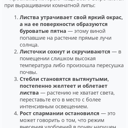
при выращивании комнатной липы:
Листва утрачивает свой яркий окрас,
а на ее поверхности образуются
буроватые пятна
― этому виной
попавшие на растение прямые лучи
солнца.
Листочки сохнут и скручиваются
― в
помещении слишком высокая
температура либо произошла пересушка
почвы.
Стебли становятся вытянутыми,
постепенно желтеет и облетает
листва
― растению не хватает света,
переставьте его в место с более
интенсивным освещением.
Рост спармании остановился
― это
может говорить о том, что режим
внесения удобрений в почву нарушен.