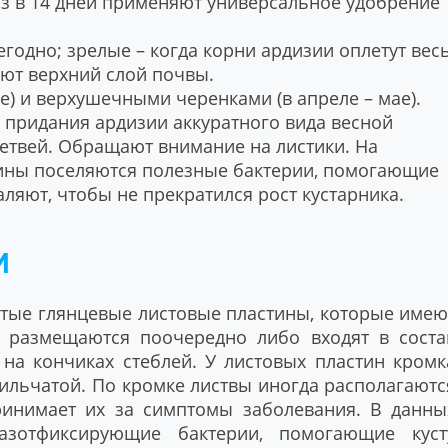
раз в 14 дней применяют универсальное удобрение
егодно; зрелые – когда корни ардизии оплетут вес
яют верхний слой почвы.
ре) и верхушечными черенками (в апреле – мае).
я придания ардизии аккуратного вида весной
етвей. Обращают внимание на листики. На
ины поселяются полезные бактерии, помогающие
аляют, чтобы не прекратился рост кустарника.
И
стые глянцевые листовые пластины, которые имею
 размещаются поочередно либо входят в соста
 на кончиках стеблей. У листовых пластин кромк
ильчатой. По кромке листвы иногда располагаютс
ринимает их за симптомы заболевания. В данны
 азотфиксирующие бактерии, помогающие куст