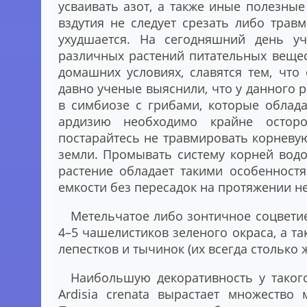
усваивать азот, а также иные полезные
вздутия не следует срезать либо травм
ухудшается. На сегодняшний день у
различных растений питательных вещес
домашних условиях, славятся тем, что
давно ученые выяснили, что у данного 
в симбиозе с грибами, которые облад
ардизию необходимо крайне осторо
постарайтесь не травмировать корневую
земли. Промывать систему корней водо
растение обладает такими особенност
емкости без пересадок на протяжении не
Метельчатое либо зонтичное соцветие
4–5 чашелистиков зеленого окраса, а та
лепестков и тычинок (их всегда столько ж
Наибольшую декоративность у такого
Ardisia crenata вырастает множество