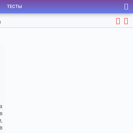
ТЕСТЫ
а
в
,
в