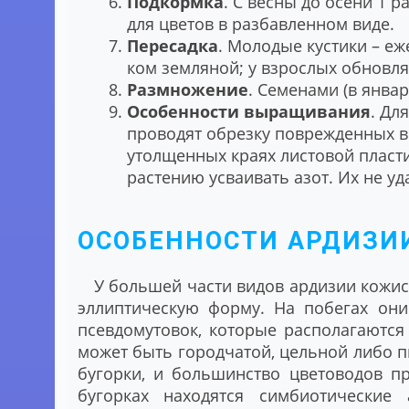
Подкормка
. С весны до осени 1 
для цветов в разбавленном виде.
Пересадка
. Молодые кустики – еж
ком земляной; у взрослых обновл
Размножение
. Семенами (в янва
Особенности выращивания
. Дл
проводят обрезку поврежденных в
утолщенных краях листовой пласт
растению усваивать азот. Их не уд
ОСОБЕННОСТИ АРДИЗИ
У большей части видов ардизии кожи
эллиптическую форму. На побегах они
псевдомутовок, которые располагаются
может быть городчатой, цельной либо п
бугорки, и большинство цветоводов п
бугорках находятся симбиотические