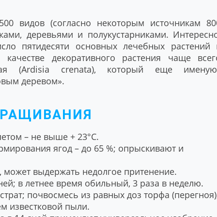
00 видов (согласно некоторым источникам 80
иками, деревьями и полукустарниками. Интересно
исло пятидесяти основных лечебных растений 
 качестве декоративного растения чаще всег
ая (Ardisia crenata), который еще именую
овым деревом».
ЫРАЩИВАНИЯ
 летом – не выше + 23°C.
ормирования ягод – до 65 %; опрыскивают и
е, может выдержать недолгое притенение.
ней; в летнее время обильный, 3 раза в неделю.
трат; почвосмесь из равных доз торфа (перегноя)
ем известковой пыли.