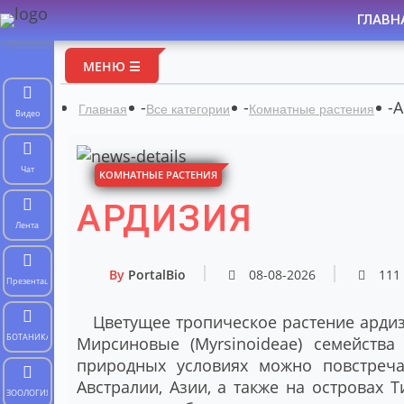
ГЛАВН
МЕНЮ ☰
-
-
-
А
Главная
Все категории
Комнатные растения
Видео
Чат
КОМНАТНЫЕ РАСТЕНИЯ
АРДИЗИЯ
Лента
By
PortalBio
08-08-2026
111
Презентации
Цветущее тропическое растение ардизи
БОТАНИКА
Мирсиновые (Myrsinoideae) семейства
природных условиях можно повстреч
Австралии, Азии, а также на островах 
ЗООЛОГИЯ