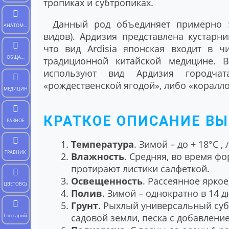
тропиках и субтропиках.
Данный род объединяет примерно 5
АНАТОМИЯ
видов). Ардизия представлена кустарн
ЧЕЛОВЕКА
что вид Ardisia японская входит в ч
ОБЩАЯ
традиционной китайской медицине. В
БИОЛОГИЯ
используют вид Ардизия городчат
«рождественской ягодой», либо «коралл
МЕДИЦИНА
КРАТКОЕ ОПИСАНИЕ В
РАЗНОЕ
Температура
. Зимой – до + 18°C ,
ТРАВНИК
Влажность
. Средняя, во время ф
протирают листики салфеткой.
Освещенность
. Рассеянное ярко
ЦВЕТОВОД
Полив
. Зимой – однократно в 14 д
Грунт
. Рыхлый универсальный субс
садовой земли, песка с добавлени
Глоссарий