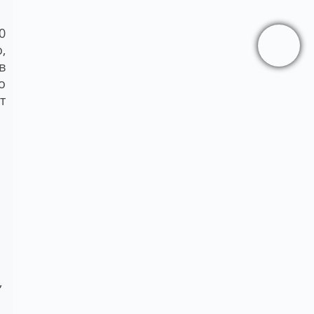
0
,
в
о
т
,