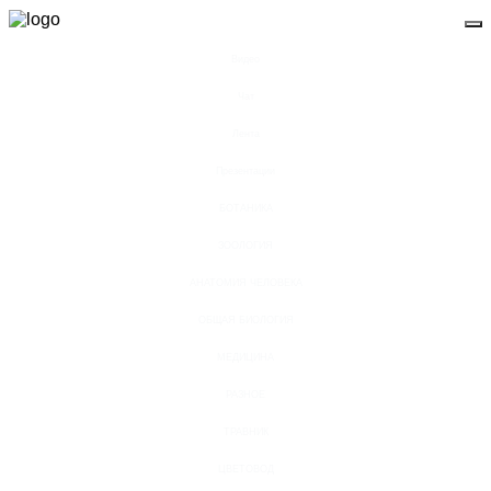
Видео
Чат
Лента
Презентации
БОТАНИКА
ЗООЛОГИЯ
АНАТОМИЯ ЧЕЛОВЕКА
ОБЩАЯ БИОЛОГИЯ
МЕДИЦИНА
РАЗНОЕ
ТРАВНИК
ЦВЕТОВОД