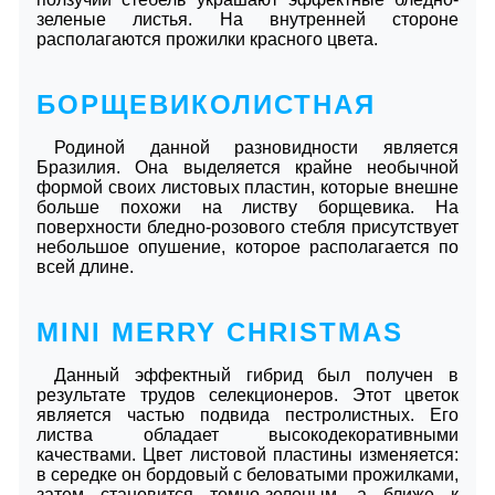
зеленые листья. На внутренней стороне
располагаются прожилки красного цвета.
БОРЩЕВИКОЛИСТНАЯ
Родиной данной разновидности является
Бразилия. Она выделяется крайне необычной
формой своих листовых пластин, которые внешне
больше похожи на листву борщевика. На
поверхности бледно-розового стебля присутствует
небольшое опушение, которое располагается по
всей длине.
MINI MERRY CHRISTMAS
Данный эффектный гибрид был получен в
результате трудов селекционеров. Этот цветок
является частью подвида пестролистных. Его
листва обладает высокодекоративными
качествами. Цвет листовой пластины изменяется:
в середке он бордовый с беловатыми прожилками,
затем становится темно-зеленым, а ближе к