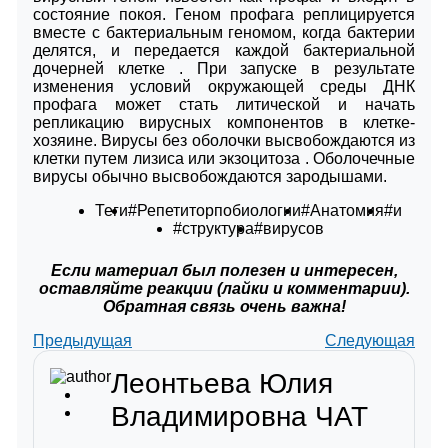
состояние покоя. Геном профага реплицируется
вместе с бактериальным геномом, когда бактерии
делятся, и передается каждой бактериальной
дочерней клетке . При запуске в результате
изменения условий окружающей среды ДНК
профага может стать литической и начать
репликацию вирусных компонентов в клетке-
хозяине. Вирусы без оболочки высвобождаются из
клетки путем лизиса или экзоцитоза . Оболочечные
вирусы обычно высвобождаются зародышами.
Теги
#Репетиторпобиологии
#Анатомия
#и
#структура
#вирусов
Если материал был полезен и интересен,
оставляйте реакции (лайки и комментарии).
Обратная связь очень важна!
Предыдущая
Следующая
Леонтьева Юлия
Владимировна
ЧАТ