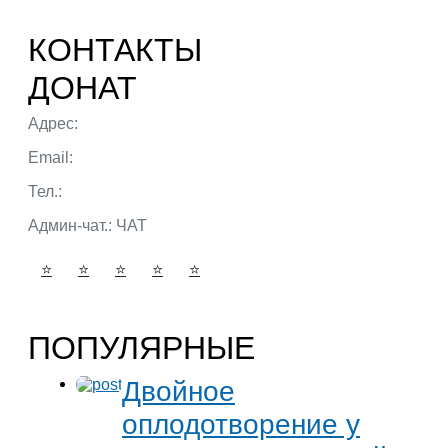
КОНТАКТЫ
ДОНАТ
Адрес:
г. Тюмень ул. 50 лет Октября
Email:
admin@portalbio.ru
Тел.:
+7 (932) 324 39 51
Админ-чат.:
ЧАТ
⭐
⭐
⭐
⭐
⭐
ПОПУЛЯРНЫЕ
Двойное
оплодотворение у