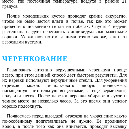
место, где постоянная температура воздуха в районе 21
градуса.
Полив молоденьких кустов проводят крайне аккуратно,
чтобы не было застоя влаги в почве, так как это может
привести к появлению гнили на побегах. Спустя 4 недели
растеньица следует пересадить в индивидуальные маленькие
горшки. Ухаживают потом за ними точно так же, как и за
взрослыми кустами.
ЧЕРЕНКОВАНИЕ
Размножить аптению верхушечными черенками проще
всего, при этом данный способ дает быстрые результаты. Для
их нарезки используют верхушечные стебли. Для укоренения
отрезков можно использовать любую почвосмесь,
насыщенную питательную веществами, а еще вермикулит,
воду или песок. После нарезки черенки убирают в сухое и
темное место на несколько часов. За это время они успеют
хорошо подсохнуть.
Почвосмесь перед высадкой отрезков на укоренение как-то
по-особенному подготавливать не нужно. Ее проливают
водой, а после того как она впитается, проводят высадку