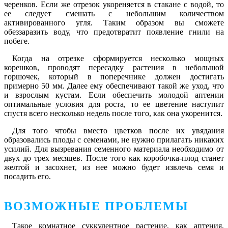
черенков. Если же отрезок укореняется в стакане с водой, то
ее следует смешать с небольшим количеством
активированного угля. Таким образом вы сможете
обеззаразить воду, что предотвратит появление гнили на
побеге.
Когда на отрезке сформируется несколько мощных
корешков, проводят пересадку растения в небольшой
горшочек, который в поперечнике должен достигать
примерно 50 мм. Далее ему обеспечивают такой же уход, что
и взрослым кустам. Если обеспечить молодой аптении
оптимальные условия для роста, то ее цветение наступит
спустя всего несколько недель после того, как она укоренится.
Для того чтобы вместо цветков после их увядания
образовались плоды с семенами, не нужно прилагать никаких
усилий. Для вызревания семенного материала необходимо от
двух до трех месяцев. После того как коробочка-плод станет
желтой и засохнет, из нее можно будет извлечь семя и
посадить его.
ВОЗМОЖНЫЕ ПРОБЛЕМЫ
Такое комнатное суккулентное растение, как аптения,