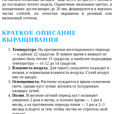
до последних летних недель. Одиночные маленькие цветки, в
поперечнике достигающие до 20 мм, формируются в верхних
частях стеблей, их лепестки окрашены в розовый или
малиновый оттенок.
КРАТКОЕ ОПИСАНИЕ
ВЫРАЩИВАНИЯ
Температура
. На протяжении вегетационного периода
— в районе 22 градусов. В зимнее время в комнате не
должно быть теплее 15 градусов, а наиболее подходящая
температура — от 12 до 14 градусов.
Влажность воздуха
. Для такого суккулента подходит и
низкая, и нормальная влажность воздуха. Сухой воздух
ему не вредит.
Освещенность
. Растение нуждается в ярком солнечном
свете, однако куст лучше затенять от полуденных
палящих лучей.
Полив
. В весенне-летний период куст поливают
умеренно 2 раза в месяц, в осеннее время — 1 раз в
месяц, а на протяжении периода покоя — 1 раз в 2–3
месяца (следите за тем, чтобы листва не утратила свой
тургор).