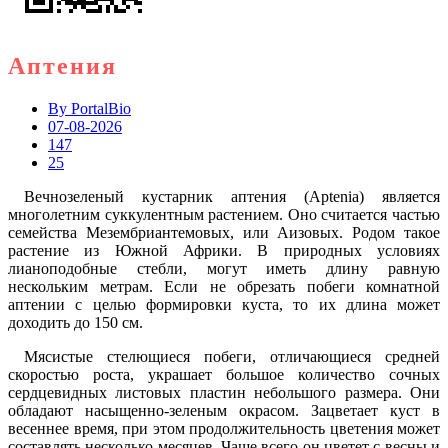
Аптения
By
PortalBio
07-08-2026
147
25
Вечнозеленый кустарник аптения (Aptenia) является
многолетним суккулентным растением. Оно считается частью
семейства Мезембриантемовых, или Аизовых. Родом такое
растение из Южной Африки. В природных условиях
лианоподобные стебли, могут иметь длину равную
нескольким метрам. Если не обрезать побеги комнатной
аптении с целью формировки куста, то их длина может
доходить до 150 см.
Мясистые стелющиеся побеги, отличающиеся средней
скоростью роста, украшает большое количество сочных
сердцевидных листовых пластин небольшого размера. Они
обладают насыщенно-зеленым окрасом. Зацветает куст в
весеннее время, при этом продолжительность цветения может
составлять несколько месяцев. Чаще всего он цветет с весны и