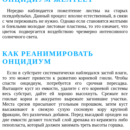
Нередко наблюдается пожелтение листвы на старых
псевдобульбах. Данный процесс вполне естественный, в связи
с чем переживать не нужно. Однако если становятся желтыми
и блеклыми молодые листовые пластины, то это означает, что
цветок подвергается воздействию чрезмерно интенсивного
солнечного света.
КАК РЕАНИМИРОВАТЬ
ОНЦИДИУМ
Если в субстрате систематически наблюдался застой влаги,
то это может привести к развитию корневой гнили. Чтобы
спасти онцидиум, потребуется его срочная пересадка.
Вытащите куст из емкости, удалите с его корневой системы
весь субстрат, дайте ей хорошо высохнуть. Срежьте все
гнилые корни и аккуратно вырежьте загнившие участки.
Места срезов присыпают угольным порошком, затем куст
высаживают в свежую сухую сосновую кору крупной
фракции, без различных добавок. Перед высадкой орхидеи на
дне емкости делают толстый слой дренажа из керамзита либо
пенопласта, который должен занимать треть высоты горшка.