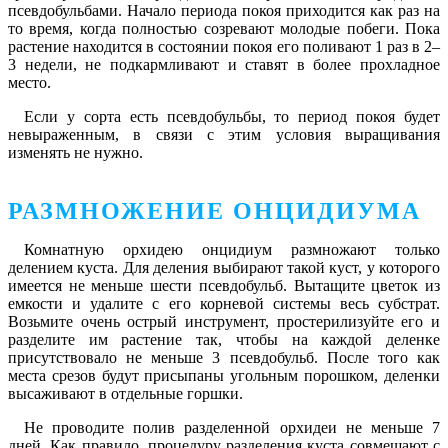
псевдобульбами. Начало периода покоя приходится как раз на
то время, когда полностью созревают молодые побеги. Пока
растение находится в состоянии покоя его поливают 1 раз в 2–
3 недели, не подкармливают и ставят в более прохладное
место.
Если у сорта есть псевдобульбы, то период покоя будет
невыраженным, в связи с этим условия выращивания
изменять не нужно.
РАЗМНОЖЕНИЕ ОНЦИДИУМА
Комнатную орхидею онцидиум размножают только
делением куста. Для деления выбирают такой куст, у которого
имеется не меньше шести псевдобульб. Вытащите цветок из
емкости и удалите с его корневой системы весь субстрат.
Возьмите очень острый инструмент, простерилизуйте его и
разделите им растение так, чтобы на каждой деленке
присутствовало не меньше 3 псевдобульб. После того как
места срезов будут присыпаны угольным порошком, деленки
высаживают в отдельные горшки.
Не проводите полив разделенной орхидеи не меньше 7
дней. Как правило, процедуру разделения куста совмещают с