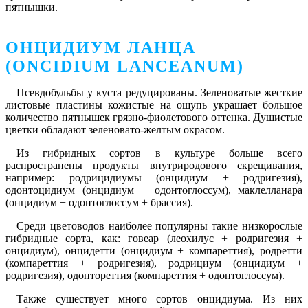
пятнышки.
ОНЦИДИУМ ЛАНЦА
(ONCIDIUM LANCEANUM)
Псевдобульбы у куста редуцированы. Зеленоватые жесткие
листовые пластины кожистые на ощупь украшает большое
количество пятнышек грязно-фиолетового оттенка. Душистые
цветки обладают зеленовато-желтым окрасом.
Из гибридных сортов в культуре больше всего
распространены продукты внутриродового скрещивания,
например: родрицидиумы (онцидиум + родригезия),
одонтоцидиум (онцидиум + одонтоглоссум), маклелланара
(онцидиум + одонтоглоссум + брассия).
Среди цветоводов наиболее популярны такие низкорослые
гибридные сорта, как: говеар (леохилус + родригезия +
онцидиум), онцидетти (онцидиум + компареттия), родретти
(компареттия + родригезия), родрициум (онцидиум +
родригезия), одонтореттия (компареттия + одонтоглоссум).
Также существует много сортов онцидиума. Из них