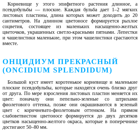
Корневище у этого эпифитного растения длинное, а
псевдобульбы — плоские. Каждая бульба дает 1–2 мягких
листовых пластины, длина которых может доходить до 20
сантиметров. На длинном цветоносе формируется рыхлое
соцветия, состоящее из маленьких насыщенно-желтых
цветочков, украшенных светло-красными пятнами. Лепестки
и чашелистики маленькие, при этом чашелистики срастаются
вместе.
ОНЦИДИУМ ПРЕКРАСНЫЙ
(ONCIDIUM SPLENDIDUM)
Большой куст имеет коротенькое корневище и маленькие
плоские псевдобульбы, которые находятся очень близко друг
от друга. По мере взросления листовых пластин меняется их
цвет: поначалу они пепельно-зеленые со штрихами
фиолетового оттенка, позже они окрашиваются в зеленый
цвет с коричневато-фиолетовым оттенком. На прямом
слабоветвистом цветоносе формируется до двух десятков
цветков насыщенно-желтого окраса, которые в поперечнике
достигают 50–80 мм.