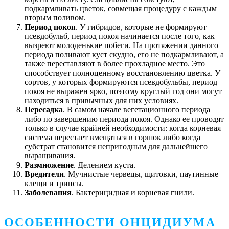
подкармливать цветок, совмещая процедуру с каждым
вторым поливом.
Период покоя
. У гибридов, которые не формируют
псевдобульб, период покоя начинается после того, как
вызреют молоденькие побеги. На протяжении данного
периода поливают куст скудно, его не подкармливают, а
также переставляют в более прохладное место. Это
способствует полноценному восстановлению цветка. У
сортов, у которых формируются псевдобульбы, период
покоя не выражен ярко, поэтому круглый год они могут
находиться в привычных для них условиях.
Пересадка
. В самом начале вегетационного периода
либо по завершению периода покоя. Однако ее проводят
только в случае крайней необходимости: когда корневая
система перестает вмещаться в горшок либо когда
субстрат становится непригодным для дальнейшего
выращивания.
Размножение
. Делением куста.
Вредители
. Мучнистые червецы, щитовки, паутинные
клещи и трипсы.
Заболевания
. Бактерицидная и корневая гнили.
ОСОБЕННОСТИ ОНЦИДИУМА