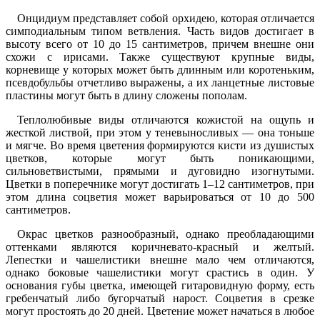
Онцидиум представляет собой орхидею, которая отличается
симподиальным типом ветвления. Часть видов достигает в
высоту всего от 10 до 15 сантиметров, причем внешне они
схожи с ирисами. Также существуют крупные виды,
корневище у которых может быть длинным или коротеньким,
псевдобульбы отчетливо выражены, а их ланцетные листовые
пластины могут быть в длину сложены пополам.
Теплолюбивые виды отличаются кожистой на ощупь и
жесткой листвой, при этом у теневыносливых — она тоньше
и мягче. Во время цветения формируются кисти из душистых
цветков, которые могут быть поникающими,
сильноветвистыми, прямыми и дуговидно изогнутыми.
Цветки в поперечнике могут достигать 1–12 сантиметров, при
этом длина соцветия может варьироваться от 10 до 500
сантиметров.
Окрас цветков разнообразный, однако преобладающими
оттенками являются коричневато-красный и желтый.
Лепестки и чашелистики внешне мало чем отличаются,
однако боковые чашелистики могут срастись в один. У
основания губы цветка, имеющей гитаровидную форму, есть
гребенчатый либо бугорчатый нарост. Соцветия в срезке
могут простоять до 20 дней. Цветение может начаться в любое