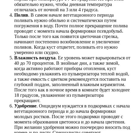
обязательно нужно, чтобы дневная температура
отличалась от ночной на 3 или 4 градуса.
Полив
. В самом начале вегетационного периода
поливать нужно обильно и систематически путем
погружения в воду. Почти полное прекращение полива
проводят с момента начала формировки псевдобульб.
Только после того как появится цветочная стрелка,
начинают постепенно возобновление и увеличение
поливов. Когда куст отцветет, поливать его нужно
умеренно или скудно.
Влажность воздуха
. Ее уровень может варьироваться от
40 до 70 процентов. В знойные дни, а также зимой,
когда активно работают приборы отопления, куст
необходимо увлажнять из пульверизатора теплой водой,
а также емкость с цветком рекомендуется поставить на
глубокий поддон, заполненный влажным керамзитом.
После того как в ночное время в комнате будет холоднее
18 градусов, увлажнение из пульверизатора
прекращают.
Удобрение
. Онцидиум нуждается в подкормках с начала
вегетационного периода и до начала формировки
молодых ростков. После этого подкормки проводят с
момента образования цветоноса и до начала цветения.
При желании удобрения можно поочередно вносить под
корень и по листу. Специалисты советуют,