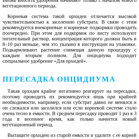
Вновь вносить удобрения начинают только с началом нового
вегетационного периода.
Корневая система такой орхидеи отличается высокой
чувствительностью к засолению субстрата. В связи с этим
рекомендуется внекорневые и корневые подкормки проводить
поочередно. При этом для подкормок по листу используют
питательный раствор, концентрация которого должна быть в
8–10 раз меньше, чем это указано в инструкции на упаковке.
Подкармливают растение совмещая данную процедуру с
каждым вторым поливом. Для онцидиума подходит
специальное удобрение «Для орхидей».
ПЕРЕСАДКА ОНЦИДИУМА
Такая орхидея крайне негативно реагирует на пересадки,
поэтому проводить их рекомендуется лишь при крайней
необходимости, например, если субстрат давно не менялся и
он слежался или засолился или если корневой системе стало
очень тесно в емкости. В среднем пересадку проводят 1 раз в 3
года в весеннее время, как только начнется новый
вегетационный период.
Вытащите орхидею из старой емкости и удалите с ее корней