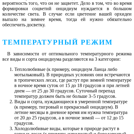
вероятность того, что он не зацветет. Дело в том, что во время
формировки соцветий онцидиум нуждается в большом
количестве света. В случае если цветение вашей орхидеи
выпало на зимнее время, тогда ей нужно обязательно
обеспечить досветку.
ТЕМПЕРАТУРНЫЙ РЕЖИМ
В зависимости от оптимального температурного режима
все виды и сорта онцидиума разделяются на 3 категории:
Теплолюбивые (к примеру, онцидиум Ланца либо
мотыльковый). В природных условиях они встречаются
в тропических лесах, где растут при зимней температуре
в ночное время суток от 15 до 18 градусов и при летней
днем — от 25 до 30 градусов. Суточный перепад
температур должен быть не больше 3–5 градусов.
Виды и сорта, нуждающиеся в умеренной температуре
(к примеру, тигровый и прекрасный онцидиум). В
летние месяцы в дневное время им нужна температура
от 20 до 25 градусов, а в ночное зимой — от 12 до 15
градусов.
Холодолюбивые виды, которые в природе растут в
горных лесах (к примеру, извилистый и бородавчатый