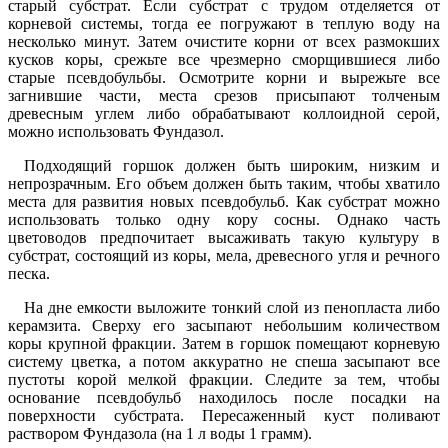
старый субстрат. Если субстрат с трудом отделяется от
корневой системы, тогда ее погружают в теплую воду на
несколько минут. Затем очистите корни от всех размокших
кусков коры, срежьте все чрезмерно сморщившиеся либо
старые псевдобульбы. Осмотрите корни и вырежьте все
загнившие части, места срезов присыпают толченым
древесным углем либо обрабатывают коллоидной серой,
можно использовать Фундазол.
Подходящий горшок должен быть широким, низким и
непрозрачным. Его объем должен быть таким, чтобы хватило
места для развития новых псевдобульб. Как субстрат можно
использовать только одну кору сосны. Однако часть
цветоводов предпочитает высаживать такую культуру в
субстрат, состоящий из коры, мела, древесного угля и речного
песка.
На дне емкости выложите тонкий слой из пенопласта либо
керамзита. Сверху его засыпают небольшим количеством
коры крупной фракции. Затем в горшок помещают корневую
систему цветка, а потом аккуратно не спеша засыпают все
пустоты корой мелкой фракции. Следите за тем, чтобы
основание псевдобульб находилось после посадки на
поверхности субстрата. Пересаженный куст поливают
раствором Фундазола (на 1 л воды 1 грамм).