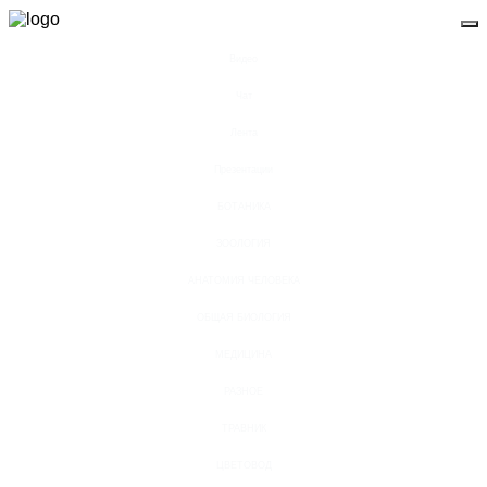
Видео
Чат
Лента
Презентации
БОТАНИКА
ЗООЛОГИЯ
АНАТОМИЯ ЧЕЛОВЕКА
ОБЩАЯ БИОЛОГИЯ
МЕДИЦИНА
РАЗНОЕ
ТРАВНИК
ЦВЕТОВОД