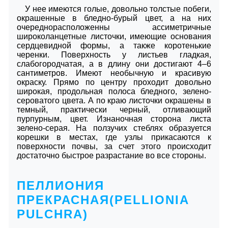
У нее имеются голые, довольно толстые побеги,
окрашенные в бледно-бурый цвет, а на них
очереднорасположенны ассиметричные
широколанцетные листочки, имеющие основания
сердцевидной формы, а также коротенькие
черенки. Поверхность у листьев гладкая,
слабогородчатая, а в длину они достигают 4–6
сантиметров. Имеют необычную и красивую
окраску. Прямо по центру проходит довольно
широкая, продольная полоса бледного, зелено-
сероватого цвета. А по краю листочки окрашены в
темный, практически черный, отливающий
пурпурным, цвет. Изнаночная сторона листа
зелено-серая. На ползучих стеблях образуется
корешки в местах, где узлы прикасаются к
поверхности почвы, за счет этого происходит
достаточно быстрое разрастание во все стороны.
ПЕЛЛИОНИЯ
ПРЕКРАСНАЯ(PELLIONIA
PULCHRA)