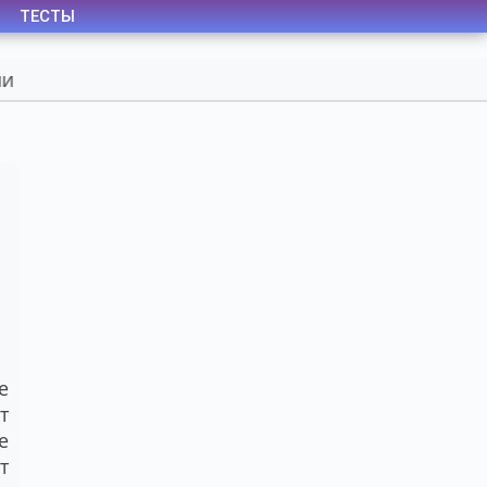
ТЕСТЫ
е
т
е
т