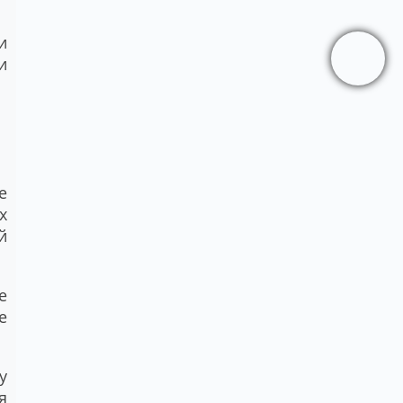
и
и
е
х
й
е
е
у
я