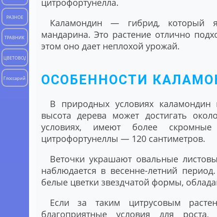
цитрофортунелла.
РАЗНОЕ
Каламондин — гибрид, который яв
мандарина. Это растение отлично подх
ТРАВНИК
этом оно дает неплохой урожай.
ЦВЕТОВОД
ОСОБЕННОСТИ КАЛАМ
Глоссарий
В природных условиях каламондин
высота дерева может достигать окол
условиях, имеют более скромные
цитрофортунеллы — 120 сантиметров.
Веточки украшают овальные листовы
наблюдается в весенне-летний период
белые цветки звездчатой формы, облад
Если за таким цитрусовым расте
благоприятные условия для роста,