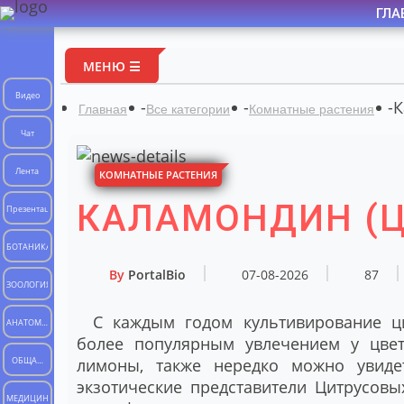
ГЛА
МЕНЮ ☰
Видео
-
-
-
К
Главная
Все категории
Комнатные растения
Чат
Лента
КОМНАТНЫЕ РАСТЕНИЯ
КАЛАМОНДИН (
Презентации
БОТАНИКА
By
PortalBio
07-08-2026
87
ЗООЛОГИЯ
С каждым годом культивирование ци
АНАТОМИЯ
более популярным увлечением у цвет
ЧЕЛОВЕКА
лимоны, также нередко можно увиде
ОБЩАЯ
экзотические представители Цитрусов
БИОЛОГИЯ
МЕДИЦИНА