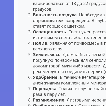
варьироваться от 18 до 22 градусо
градусов.
Влажность воздуха
. Необходима 
опрыскивателя запрещено. В глуб
ставят горшок с цветком.
Освещенность
. Свет нужен расс
источником света либо в затененн
Полив
. Увлажняют почвосмесь в 
верхнего слоя.
Землесмесь
. Должна быть легко
покупную почвосмесь для сенполи
доломитовой муки либо извести. 
рекомендуется соединить перлит (пе
Удобрение
. В течение вегетацио
дней жидким комплексным минера
Пересадка
. Только в случае край
раза в пару лет.
Размножение
. Листовыми черен
Особенности ухода
. Омолаживать