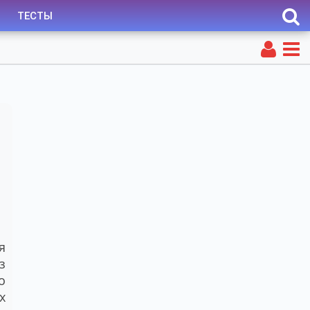
ТЕСТЫ
я
з
о
х