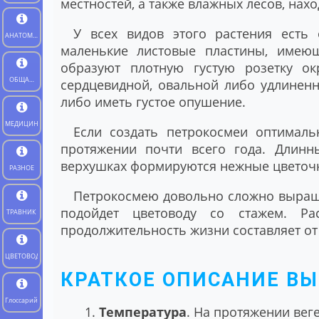
местностей, а также влажных лесов, нах
У всех видов этого растения есть 
АНАТОМИЯ
маленькие листовые пластины, имеющ
ЧЕЛОВЕКА
образуют плотную густую розетку о
ОБЩАЯ
сердцевидной, овальной либо удлинен
БИОЛОГИЯ
либо иметь густое опушение.
МЕДИЦИНА
Если создать петрокосмеи оптималь
протяжении почти всего года. Длинн
верхушках формируются нежные цветочк
РАЗНОЕ
Петрокосмею довольно сложно выращи
подойдет цветоводу со стажем. Ра
ТРАВНИК
продолжительность жизни составляет от 2
ЦВЕТОВОД
КРАТКОЕ ОПИСАНИЕ В
Глоссарий
Температура
. На протяжении вег