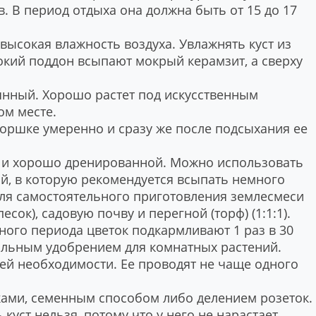
в. В период отдыха она должна быть от 15 до 17
высокая влажность воздуха. Увлажнять куст из
окий поддон всыпают мокрый керамзит, а сверху
еянный. Хорошо растет под искусственным
ом месте.
горшке умеренно и сразу же после подсыхания ее
й и хорошо дренированной. Можно использовать
й, в которую рекомендуется всыпать немного
Для самостоятельного приготовления землесмеси
сок), садовую почву и перегной (торф) (1:1:1).
нного периода цветок подкармливают 1 раз в 30
льным удобрением для комнатных растений.
ней необходимости. Ее проводят не чаще одного
ками, семенным способом либо делением розеток.
 куст нельзя, потому что у него не нарастает