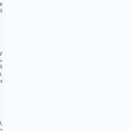
в
й
у
ь
й
,
и
,
о