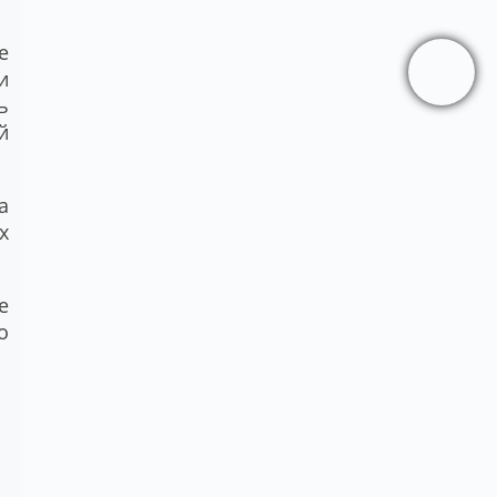
е
и
ь
й
а
х
е
о