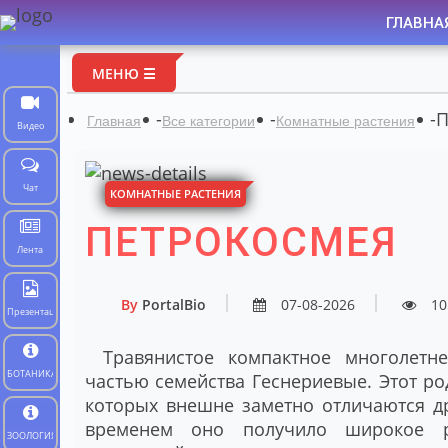
ГЛАВНА
МЕНЮ ☰
-
-
-
П
Главная
Все категории
Комнатные растения
Видео
Чат
КОМНАТНЫЕ РАСТЕНИЯ
ПЕТРОКОСМЕЯ
Лента
By
PortalBio
07-08-2026
10
Презентации
Травянистое компактное многолетне
БОТАНИКА
частью семейства Геснериевые. Этот р
которых внешне заметно отличаются др
временем оно получило широкое р
ЗООЛОГИЯ