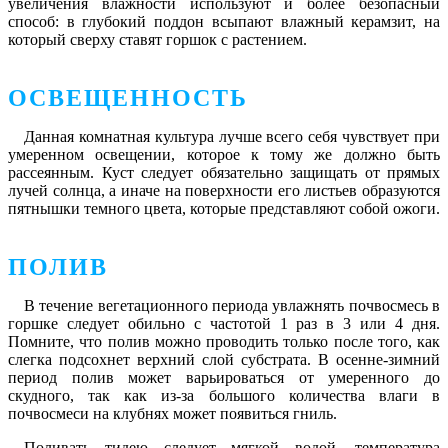
увеличения влажности используют и более безопасный
способ: в глубокий поддон всыпают влажный керамзит, на
который сверху ставят горшок с растением.
ОСВЕЩЕННОСТЬ
Данная комнатная культура лучше всего себя чувствует при
умеренном освещении, которое к тому же должно быть
рассеянным. Куст следует обязательно защищать от прямых
лучей солнца, а иначе на поверхности его листьев образуются
пятнышки темного цвета, которые представляют собой ожоги.
ПОЛИВ
В течение вегетационного периода увлажнять почвосмесь в
горшке следует обильно с частотой 1 раз в 3 или 4 дня.
Помните, что полив можно проводить только после того, как
слегка подсохнет верхний слой субстрата. В осенне-зимний
период полив может варьироваться от умеренного до
скудного, так как из-за большого количества влаги в
почвосмеси на клубнях может появиться гниль.
Поливать тидею следует мягкой водой, температура