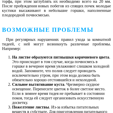
торфа, при этом заглублять их необходимо всего на 20 мм.
После пробуждения новых побегов из спящих почек молодые
кустики высаживают в небольшие горшки, наполненные
плодородной почвосмесью.
ВОЗМОЖНЫЕ ПРОБЛЕМЫ
При регулярных нарушениях правил ухода за комнатной
тидеей, с ней могут возникнуть различные проблемы.
Например:
На листве образуются пятнышки коричневого цвета
.
Это происходит в том случае, когда почвосмесь в
горшке в вечернее время увлажняют слишком холодной
водой. Запомните, что полив следует проводить
исключительно утром, при этом вода должна быть
обязательно хорошо отстоявшейся и нехолодной.
Сильное вытягивание куста
. Чрезмерно скудное
освещение. Перенесите цветок в более светлое место.
Если в зимнее время тидея не пребывает в состоянии
покоя, тогда ей следует организовать искусственную
досветку.
Пожелтение листвы
. Из-за избытка питательных
веществ в субстрате. Для приготовления питательного