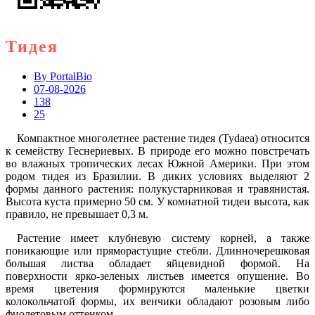
Тидея
By
PortalBio
07-08-2026
138
25
Компактное многолетнее растение тидея (Tydaea) относится
к семейству Геснериевых. В природе его можно повстречать
во влажных тропических лесах Южной Америки. При этом
родом тидея из Бразилии. В диких условиях выделяют 2
формы данного растения: полукустарниковая и травянистая.
Высота куста примерно 50 см. У комнатной тидеи высота, как
правило, не превышает 0,3 м.
Растение имеет клубневую систему корней, а также
поникающие или пряморастущие стебли. Длинночерешковая
большая листва обладает яйцевидной формой. На
поверхности ярко-зеленых листьев имеется опушение. Во
время цветения формируются маленькие цветки
колокольчатой формы, их венчики обладают розовым либо
фиолетовым оттенком.