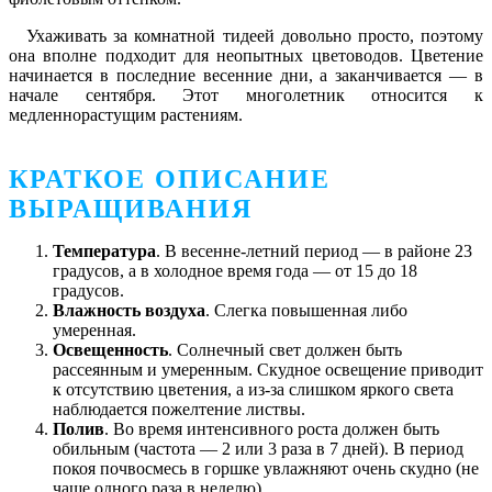
Ухаживать за комнатной тидеей довольно просто, поэтому
она вполне подходит для неопытных цветоводов. Цветение
начинается в последние весенние дни, а заканчивается ― в
начале сентября. Этот многолетник относится к
медленнорастущим растениям.
КРАТКОЕ ОПИСАНИЕ
ВЫРАЩИВАНИЯ
Температура
. В весенне-летний период ― в районе 23
градусов, а в холодное время года ― от 15 до 18
градусов.
Влажность воздуха
. Слегка повышенная либо
умеренная.
Освещенность
. Солнечный свет должен быть
рассеянным и умеренным. Скудное освещение приводит
к отсутствию цветения, а из-за слишком яркого света
наблюдается пожелтение листвы.
Полив
. Во время интенсивного роста должен быть
обильным (частота ― 2 или 3 раза в 7 дней). В период
покоя почвосмесь в горшке увлажняют очень скудно (не
чаще одного раза в неделю).