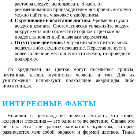
раствора следует использовать ½ часть от
рекомендованной производителем дозировки, которую
можно найти на упаковке с удобрением.
Скручивание и облетание листвы
. Чрезмерно сухой
воздух в комнате. Систематически увлажняйте воздух
вокруг куста либо поместите горшок с цветком на
поддон, заполненный влажным керамзитом.
Отсутствие цветения
. Острая нехватка питательных
веществ либо скудное освещение. Переставьте куст в
более солнечное место и если это нужно, то проведите
подкормку.
Из вредителей на цветке могут поселиться трипсы,
паутинные клещи, мучнистые червецы и тли. Для их
уничтожения используют подходящие акарициды либо
инсектициды.
ИНТЕРЕСНЫЕ ФАКТЫ
Новички в цветоводстве нередко считают, что тидея,
колерия и глоксиния ― это одно и то же растение. Однако это
не так. Это три разных комнатных культуры, которые
различаются меж собой окрасом и формой цветков. Тидея