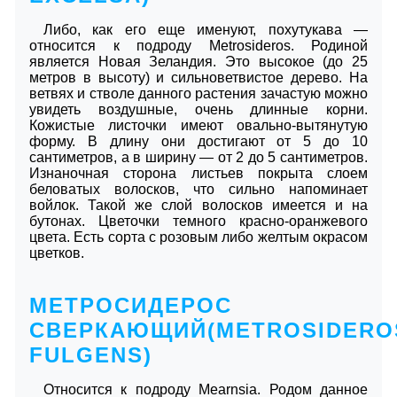
Либо, как его еще именуют, похутукава ―
относится к подроду Metrosideros. Родиной
является Новая Зеландия. Это высокое (до 25
метров в высоту) и сильноветвистое дерево. На
ветвях и стволе данного растения зачастую можно
увидеть воздушные, очень длинные корни.
Кожистые листочки имеют овально-вытянутую
форму. В длину они достигают от 5 до 10
сантиметров, а в ширину ― от 2 до 5 сантиметров.
Изнаночная сторона листьев покрыта слоем
беловатых волосков, что сильно напоминает
войлок. Такой же слой волосков имеется и на
бутонах. Цветочки темного красно-оранжевого
цвета. Есть сорта с розовым либо желтым окрасом
цветков.
МЕТРОСИДЕРОС
СВЕРКАЮЩИЙ(METROSIDERO
FULGENS)
Относится к подроду Mearnsia. Родом данное