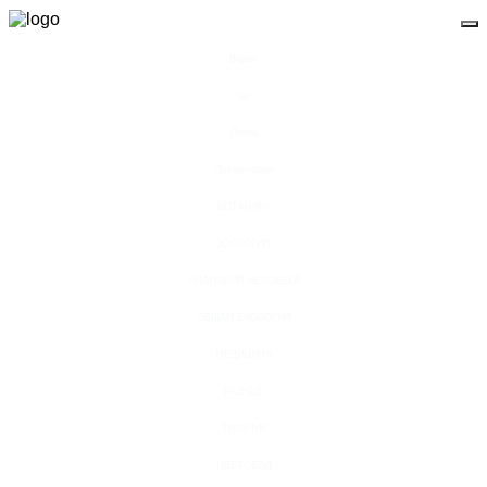
Видео
Чат
Лента
Презентации
БОТАНИКА
ЗООЛОГИЯ
АНАТОМИЯ ЧЕЛОВЕКА
ОБЩАЯ БИОЛОГИЯ
МЕДИЦИНА
РАЗНОЕ
ТРАВНИК
ЦВЕТОВОД