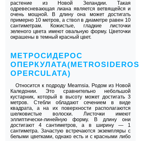
растение из Новой Зеландии. Такая
одревесневающая лиана является ветвящейся и
очень мощной. В длину она может достигать
примерно 10 метров, а ствол в диаметре равен 10
сантиметрам. Кожистые, гладкие листочки
зеленого цвета имеют овальную форму. Цветочки
окрашены в темный красный цвет.
МЕТРОСИДЕРОС
ОПЕРКУЛАТА(METROSIDEROS
OPERCULATA)
Относится к подроду Mearnsia. Родом из Новой
Каледонии. Это сравнительно небольшой
кустарник, который в высоту может достигать 3
метров. Стебли обладают сечением в виде
квадрата, а на их поверхности располагаются
шелковистые волоски. Листочки имеют
эллиптически-линейную форму. В длину они
достигают 4 сантиметров, а в ширину ― 1
сантиметра. Зачастую встречаются экземпляры с
белыми цветками, однако есть и с красными либо