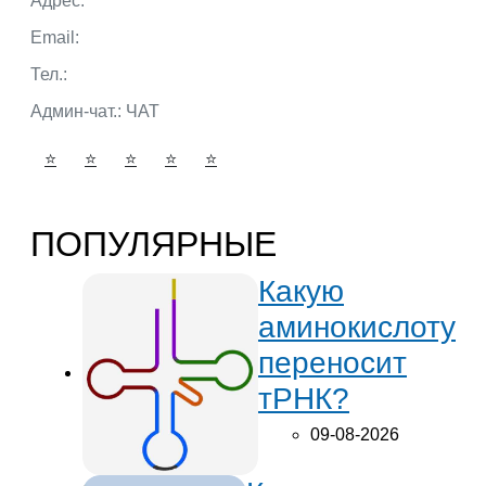
Адрес:
г. Тюмень ул. 50 лет Октября
Email:
admin@portalbio.ru
Тел.:
+7 (932) 324 39 51
Админ-чат.:
ЧАТ
⭐
⭐
⭐
⭐
⭐
ПОПУЛЯРНЫЕ
Какую
аминокислоту
переносит
тРНК?
09-08-2026