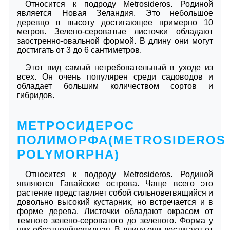
Относится к подроду Metrosideros. Родиной
является Новая Зеландия. Это небольшое
деревцо в высоту достигающее примерно 10
метров. Зелено-сероватые листочки обладают
заостренно-овальной формой. В длину они могут
достигать от 3 до 6 сантиметров.
Этот вид самый нетребовательный в уходе из
всех. Он очень популярен среди садоводов и
обладает большим количеством сортов и
гибридов.
МЕТРОСИДЕРОС
ПОЛИМОРФА(METROSIDEROS
POLYMORPHA)
Относится к подроду Metrosideros. Родиной
являются Гавайские острова. Чаще всего это
растение представляет собой сильноветвящийся и
довольно высокий кустарник, но встречается и в
форме дерева. Листочки обладают окрасом от
темного зелено-сероватого до зеленого. Форма у
них обратнояйцевидная. В длину они достигают от