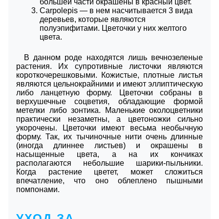
большей части окрашены в красный цвет.
Carpolepis ― в нем насчитывается 3 вида
деревьев, которые являются
полуэпифитами. Цветочки у них желтого
цвета.
В данном роде находятся лишь вечнозеленые
растения. Их супротивные листочки являются
короткочерешковыми. Кожистые, плотные листья
являются цельнокрайними и имеют эллиптическую
либо ланцетную форму. Цветочки собраны в
верхушечные соцветия, обладающие формой
метелки либо зонтика. Маленькие околоцветники
практически незаметны, а цветоножки сильно
укорочены. Цветочки имеют весьма необычную
форму. Так, их тычиночные нити очень длинные
(иногда длиннее листьев) и окрашены в
насыщенные цвета, а на их кончиках
располагаются небольшие шарики-пыльники.
Когда растение цветет, может сложиться
впечатление, что оно облеплено пышными
помпонами.
УХОД ЗА