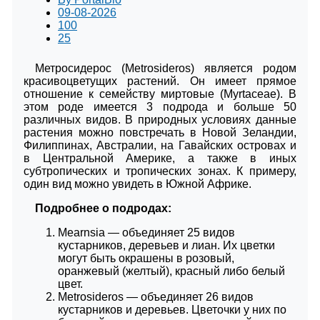
09-08-2026
100
25
Метросидерос (Metrosideros) является родом
красивоцветущих растений. Он имеет прямое
отношение к семейству миртовые (Myrtaceae). В
этом роде имеется 3 подрода и больше 50
различных видов. В природных условиях данные
растения можно повстречать в Новой Зеландии,
Филиппинах, Австралии, на Гавайских островах и
в Центральной Америке, а также в иных
субтропических и тропических зонах. К примеру,
один вид можно увидеть в Южной Африке.
Подробнее о подродах:
Mearnsia ― объединяет 25 видов
кустарников, деревьев и лиан. Их цветки
могут быть окрашены в розовый,
оранжевый (желтый), красный либо белый
цвет.
Metrosideros ― объединяет 26 видов
кустарников и деревьев. Цветочки у них по