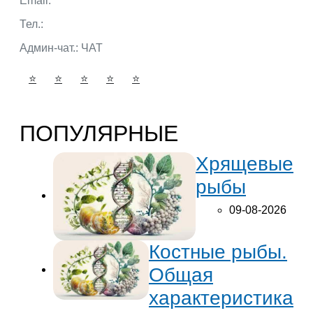
Email:
admin@portalbio.ru
Тел.:
+7 (932) 324 39 51
Админ-чат.:
ЧАТ
⭐
⭐
⭐
⭐
⭐
ПОПУЛЯРНЫЕ
Хрящевые
рыбы
09-08-2026
Костные рыбы.
Общая
характеристика