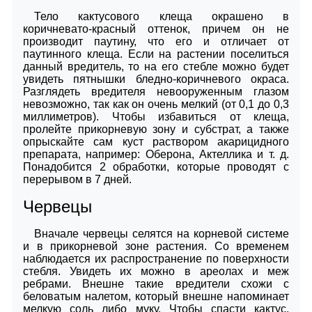
Тело кактусового клеща окрашено в
коричневато-красный оттенок, причем он не
производит паутину, что его и отличает от
паутинного клеща. Если на растении поселиться
данный вредитель, то на его стебле можно будет
увидеть пятнышки бледно-коричневого окраса.
Разглядеть вредителя невооруженным глазом
невозможно, так как он очень мелкий (от 0,1 до 0,3
миллиметров). Чтобы избавиться от клеща,
пролейте прикорневую зону и субстрат, а также
опрыскайте сам куст раствором акарицидного
препарата, например: Оберона, Актеллика и т. д.
Понадобится 2 обработки, которые проводят с
перерывом в 7 дней.
Червецы
Вначале червецы селятся на корневой системе
и в прикорневой зоне растения. Со временем
наблюдается их распространение по поверхности
стебля. Увидеть их можно в ареолах и меж
ребрами. Внешне такие вредители схожи с
беловатым налетом, который внешне напоминает
мелкую соль либо муку. Чтобы спасти кактус,