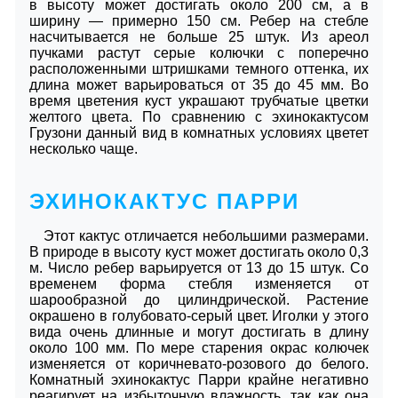
в высоту может достигать около 200 см, а в
ширину ― примерно 150 см. Ребер на стебле
насчитывается не больше 25 штук. Из ареол
пучками растут серые колючки с поперечно
расположенными штришками темного оттенка, их
длина может варьироваться от 35 до 45 мм. Во
время цветения куст украшают трубчатые цветки
желтого цвета. По сравнению с эхинокактусом
Грузони данный вид в комнатных условиях цветет
несколько чаще.
ЭХИНОКАКТУС ПАРРИ
Этот кактус отличается небольшими размерами.
В природе в высоту куст может достигать около 0,3
м. Число ребер варьируется от 13 до 15 штук. Со
временем форма стебля изменяется от
шарообразной до цилиндрической. Растение
окрашено в голубовато-серый цвет. Иголки у этого
вида очень длинные и могут достигать в длину
около 100 мм. По мере старения окрас колючек
изменяется от коричневато-розового до белого.
Комнатный эхинокактус Парри крайне негативно
реагирует на избыточную влажность, так как она