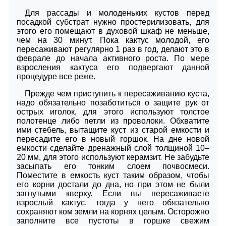
Для рассады и молоденьких кустов перед
посадкой субстрат нужно простерилизовать, для
этого его помещают в духовой шкаф не меньше,
чем на 30 минут. Пока кактус молодой, его
пересаживают регулярно 1 раз в год, делают это в
феврале до начала активного роста. По мере
взросления кактуса его подвергают данной
процедуре все реже.
Прежде чем приступить к пересаживанию куста,
надо обязательно позаботиться о защите рук от
острых иголок, для этого используют толстое
полотенце либо петли из проволоки. Обхватите
ими стебель, вытащите куст из старой емкости и
пересадите его в новый горшок. На дне новой
емкости сделайте дренажный слой толщиной 10–
20 мм, для этого используют керамзит. Не забудьте
засыпать его тонким слоем почвосмеси.
Поместите в емкость куст таким образом, чтобы
его корни достали до дна, но при этом не были
загнутыми кверху. Если вы пересаживаете
взрослый кактус, тогда у него обязательно
сохраняют ком земли на корнях целым. Осторожно
заполните все пустоты в горшке свежим