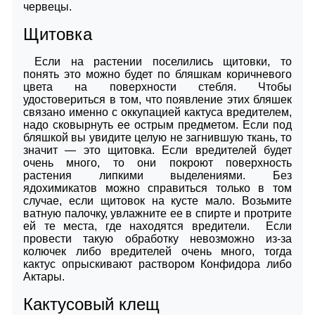
червецы.
Щитовка
Если на растении поселились щитовки, то
понять это можно будет по бляшкам коричневого
цвета на поверхности стебля. Чтобы
удостовериться в том, что появление этих бляшек
связано именно с оккупацией кактуса вредителем,
надо сковырнуть ее острым предметом. Если под
бляшкой вы увидите целую не загнившую ткань, то
значит ― это щитовка. Если вредителей будет
очень много, то они покроют поверхность
растения липкими выделениями. Без
ядохимикатов можно справиться только в том
случае, если щитовок на кусте мало. Возьмите
ватную палочку, увлажните ее в спирте и протрите
ей те места, где находятся вредители. Если
провести такую обработку невозможно из-за
колючек либо вредителей очень много, тогда
кактус опрыскивают раствором Конфидора либо
Актары.
Кактусовый клещ