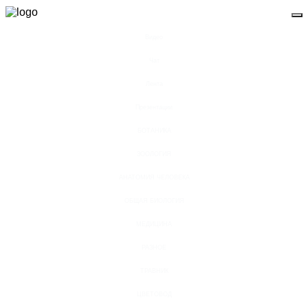
Видео
Чат
Лента
Презентации
БОТАНИКА
ЗООЛОГИЯ
АНАТОМИЯ ЧЕЛОВЕКА
ОБЩАЯ БИОЛОГИЯ
МЕДИЦИНА
РАЗНОЕ
ТРАВНИК
ЦВЕТОВОД