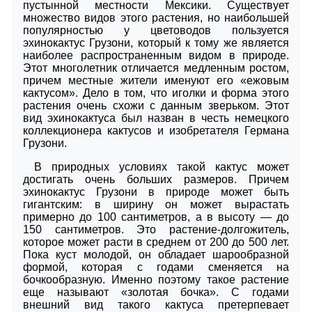
пустынной местности Мексики. Существует
множество видов этого растения, но наибольшей
популярностью у цветоводов пользуется
эхинокактус Грузони, который к тому же является
наиболее распространенным видом в природе.
Этот многолетник отличается медленным ростом,
причем местные жители именуют его «ежовым
кактусом». Дело в том, что иголки и форма этого
растения очень схожи с данным зверьком. Этот
вид эхинокактуса был назван в честь немецкого
коллекционера кактусов и изобретателя Германа
Грузони.
В природных условиях такой кактус может
достигать очень больших размеров. Причем
эхинокактус Грузони в природе может быть
гигантским: в ширину он может вырастать
примерно до 100 сантиметров, а в высоту ― до
150 сантиметров. Это растение-долгожитель,
которое может расти в среднем от 200 до 500 лет.
Пока куст молодой, он обладает шарообразной
формой, которая с годами сменяется на
бочкообразную. Именно поэтому такое растение
еще называют «золотая бочка». С годами
внешний вид такого кактуса претерпевает