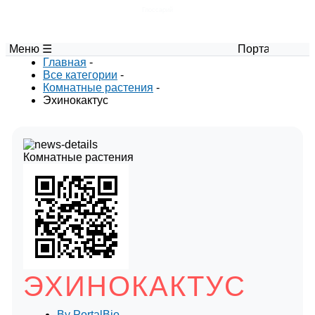
Глоссарий
Меню ☰
Портал авторских мате
Главная
-
Все категории
-
Комнатные растения
-
Эхинокактус
Комнатные растения
ЭХИНОКАКТУС
By
PortalBio