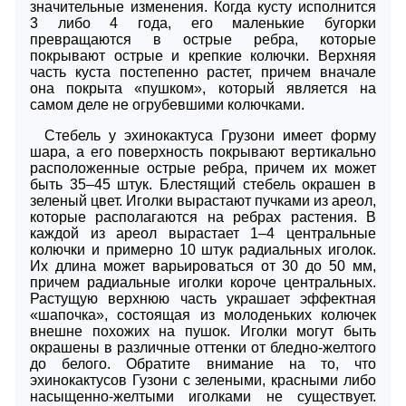
значительные изменения. Когда кусту исполнится
3 либо 4 года, его маленькие бугорки
превращаются в острые ребра, которые
покрывают острые и крепкие колючки. Верхняя
часть куста постепенно растет, причем вначале
она покрыта «пушком», который является на
самом деле не огрубевшими колючками.
Стебель у эхинокактуса Грузони имеет форму
шара, а его поверхность покрывают вертикально
расположенные острые ребра, причем их может
быть 35–45 штук. Блестящий стебель окрашен в
зеленый цвет. Иголки вырастают пучками из ареол,
которые располагаются на ребрах растения. В
каждой из ареол вырастает 1–4 центральные
колючки и примерно 10 штук радиальных иголок.
Их длина может варьироваться от 30 до 50 мм,
причем радиальные иголки короче центральных.
Растущую верхнюю часть украшает эффектная
«шапочка», состоящая из молоденьких колючек
внешне похожих на пушок. Иголки могут быть
окрашены в различные оттенки от бледно-желтого
до белого. Обратите внимание на то, что
эхинокактусов Гузони с зелеными, красными либо
насыщенно-желтыми иголками не существует.