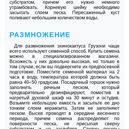
субстратом, причем его нужно немного
утрамбовать. Корневую шейку необходимо
засыпать слоем песка. Пересаженный куст
поливают небольшим количеством воды.
РАЗМНОЖЕНИЕ
Для размножения эхинокактуса Грузони чаще
всего используют семенной способ. Купить семена
можно в специализированном магазине.
Всхожесть у них довольно высокая, но только в
том случае, если вы подвергнете их предпосевной
подготовке. Поместите семенной материал на 2
часа в воду, температура которой должна быть
равна 40–50 градусам. Посадочный горшок нужно
заполнить речным песком, который
предварительно дезинфицируют, поместив в
нагретый духовой шкаф на 30 минут и остудив.
Возьмите небольшую емкость и засыпьте ее дно
тонким слоем керамзита. Затем ее заполняют
песком. Высев проводят в середине весеннего
периода, причем семена распределяют по
поверхности песка, не присыпая сверху
субстратом и не заглубляя. Сверху посевы