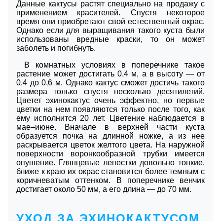
Данные кактусы растят специально на продажу с
применением красителей. Спустя некоторое
время они приобретают свой естественный окрас.
Однако если для выращивания такого куста были
использованы вредные краски, то он может
заболеть и погибнуть.
В комнатных условиях в поперечнике такое
растение может достигать 0,4 м, а в высоту ― от
0,4 до 0,6 м. Однако кактус сможет достичь такого
размера только спустя несколько десятилетий.
Цветет эхинокактус очень эффектно, но первые
цветки на нем появляются только после того, как
ему исполнится 20 лет. Цветение наблюдается в
мае–июне. Вначале в верхней части куста
образуется почка на длинной ножке, а из нее
раскрывается цветок желтого цвета. На наружной
поверхности воронкообразной трубки имеется
опушение. Глянцевые лепестки довольно тонкие,
ближе к краю их окрас становится более темным с
коричневатым оттенком. В поперечнике венчик
достигает около 50 мм, а его длина ― до 70 мм.
УХОД ЗА ЭХИНОКАКТУСОМ