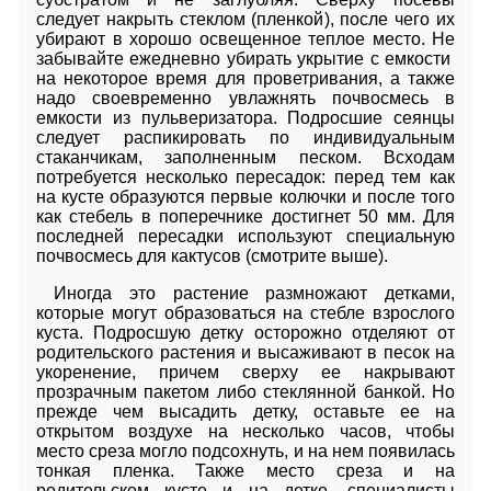
следует накрыть стеклом (пленкой), после чего их
убирают в хорошо освещенное теплое место. Не
забывайте ежедневно убирать укрытие с емкости
на некоторое время для проветривания, а также
надо своевременно увлажнять почвосмесь в
емкости из пульверизатора. Подросшие сеянцы
следует распикировать по индивидуальным
стаканчикам, заполненным песком. Всходам
потребуется несколько пересадок: перед тем как
на кусте образуются первые колючки и после того
как стебель в поперечнике достигнет 50 мм. Для
последней пересадки используют специальную
почвосмесь для кактусов (смотрите выше).
Иногда это растение размножают детками,
которые могут образоваться на стебле взрослого
куста. Подросшую детку осторожно отделяют от
родительского растения и высаживают в песок на
укоренение, причем сверху ее накрывают
прозрачным пакетом либо стеклянной банкой. Но
прежде чем высадить детку, оставьте ее на
открытом воздухе на несколько часов, чтобы
место среза могло подсохнуть, и на нем появилась
тонкая пленка. Также место среза и на
родительском кусте и на детке, специалисты