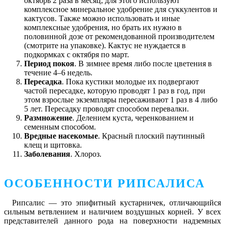
октябрь 2 раза в месяц, для этого используют
комплексное минеральное удобрение для суккулентов и
кактусов. Также можно использовать и иные
комплексные удобрения, но брать их нужно в
половинной дозе от рекомендованной производителем
(смотрите на упаковке). Кактус не нуждается в
подкормках с октября по март.
Период покоя
. В зимнее время либо после цветения в
течение 4–6 недель.
Пересадка
. Пока кустики молодые их подвергают
частой пересадке, которую проводят 1 раз в год, при
этом взрослые экземпляры пересаживают 1 раз в 4 либо
5 лет. Пересадку проводят способом перевалки.
Размножение
. Делением куста, черенкованием и
семенным способом.
Вредные насекомые
. Красный плоский паутинный
клещ и щитовка.
Заболевания
. Хлороз.
ОСОБЕННОСТИ РИПСАЛИСА
Рипсалис ― это эпифитный кустарничек, отличающийся
сильным ветвлением и наличием воздушных корней. У всех
представителей данного рода на поверхности надземных