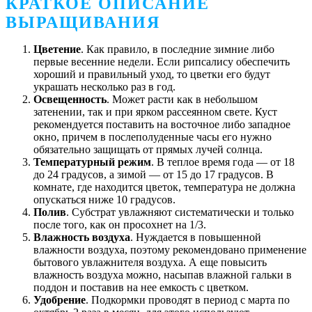
КРАТКОЕ ОПИСАНИЕ
ВЫРАЩИВАНИЯ
Цветение
. Как правило, в последние зимние либо
первые весенние недели. Если рипсалису обеспечить
хороший и правильный уход, то цветки его будут
украшать несколько раз в год.
Освещенность
. Может расти как в небольшом
затенении, так и при ярком рассеянном свете. Куст
рекомендуется поставить на восточное либо западное
окно, причем в послеполуденные часы его нужно
обязательно защищать от прямых лучей солнца.
Температурный режим
. В теплое время года ― от 18
до 24 градусов, а зимой ― от 15 до 17 градусов. В
комнате, где находится цветок, температура не должна
опускаться ниже 10 градусов.
Полив
. Субстрат увлажняют систематически и только
после того, как он просохнет на 1/3.
Влажность воздуха
. Нуждается в повышенной
влажности воздуха, поэтому рекомендовано применение
бытового увлажнителя воздуха. А еще повысить
влажность воздуха можно, насыпав влажной гальки в
поддон и поставив на нее емкость с цветком.
Удобрение
. Подкормки проводят в период с марта по