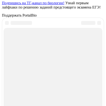
Подпишись на ТГ-канал по биологии!
Узнай первым
лайфхаки по решению заданий предстоящего экзамена ЕГЭ!
Поддержать PortalBio
PORTALBIO
Знания - сила!
Подписаться
Контакты
Донат
Адрес:
г. Тюмень ул. 50 лет Октября
Email:
admin@portalbio.ru
Тел.:
+7 (932) 324 39 51
Админ-чат.:
ЧАТ