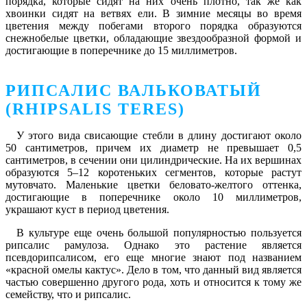
порядка, которые сидят на них очень плотно, так же как
хвоинки сидят на ветвях ели. В зимние месяцы во время
цветения между побегами второго порядка образуются
снежнобелые цветки, обладающие звездообразной формой и
достигающие в поперечнике до 15 миллиметров.
РИПСАЛИС ВАЛЬКОВАТЫЙ
(RHIPSALIS TERES)
У этого вида свисающие стебли в длину достигают около
50 сантиметров, причем их диаметр не превышает 0,5
сантиметров, в сечении они цилиндрические. На их вершинах
образуются 5–12 коротеньких сегментов, которые растут
мутовчато. Маленькие цветки беловато-желтого оттенка,
достигающие в поперечнике около 10 миллиметров,
украшают куст в период цветения.
В культуре еще очень большой популярностью пользуется
рипсалис рамулоза. Однако это растение является
псевдорипсалисом, его еще многие знают под названием
«красной омелы кактус». Дело в том, что данный вид является
частью совершенно другого рода, хоть и относится к тому же
семейству, что и рипсалис.