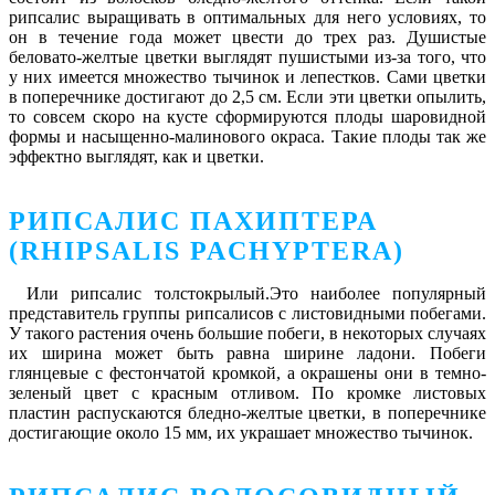
рипсалис выращивать в оптимальных для него условиях, то
он в течение года может цвести до трех раз. Душистые
беловато-желтые цветки выглядят пушистыми из-за того, что
у них имеется множество тычинок и лепестков. Сами цветки
в поперечнике достигают до 2,5 см. Если эти цветки опылить,
то совсем скоро на кусте сформируются плоды шаровидной
формы и насыщенно-малинового окраса. Такие плоды так же
эффектно выглядят, как и цветки.
РИПСАЛИС ПАХИПТЕРА
(RHIPSALIS PACHYPTERA)
Или рипсалис толстокрылый.Это наиболее популярный
представитель группы рипсалисов с листовидными побегами.
У такого растения очень большие побеги, в некоторых случаях
их ширина может быть равна ширине ладони. Побеги
глянцевые с фестончатой кромкой, а окрашены они в темно-
зеленый цвет с красным отливом. По кромке листовых
пластин распускаются бледно-желтые цветки, в поперечнике
достигающие около 15 мм, их украшает множество тычинок.