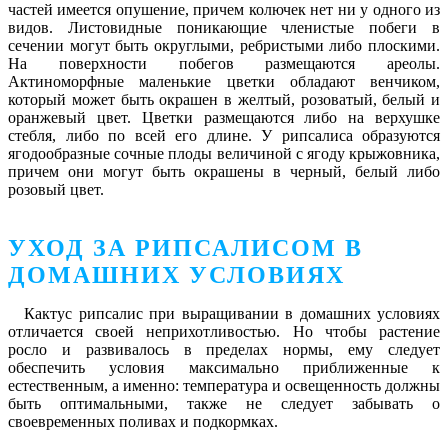
частей имеется опушение, причем колючек нет ни у одного из
видов. Листовидные поникающие членистые побеги в
сечении могут быть округлыми, ребристыми либо плоскими.
На поверхности побегов размещаются ареолы.
Актиноморфные маленькие цветки обладают венчиком,
который может быть окрашен в желтый, розоватый, белый и
оранжевый цвет. Цветки размещаются либо на верхушке
стебля, либо по всей его длине. У рипсалиса образуются
ягодообразные сочные плоды величиной с ягоду крыжовника,
причем они могут быть окрашены в черный, белый либо
розовый цвет.
УХОД ЗА РИПСАЛИСОМ В
ДОМАШНИХ УСЛОВИЯХ
Кактус рипсалис при выращивании в домашних условиях
отличается своей неприхотливостью. Но чтобы растение
росло и развивалось в пределах нормы, ему следует
обеспечить условия максимально приближенные к
естественным, а именно: температура и освещенность должны
быть оптимальными, также не следует забывать о
своевременных поливах и подкормках.