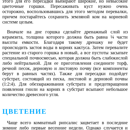
этого для его пересадки выбирают широкие, но невысокие
цветочные горшки. Пересаживать куст нужно очень
осторожно, воспользовавшись для этого методом перевалки,
причем постарайтесь сохранить земляной ком на корневой
системе целым.
Вначале на дне горшка сделайте дренажный слой из
керамзита, толщина которого должна быть равна ¼ части
высоты емкости. Благодаря такому дренажу не будет
происходить застоя воды в корнях кактуса. Затем перевалите
растение из старого горшка в новый, а все пустоты засыпьте
специальной почвосмесью, которая должна быть слабокислой
либо нейтральной. Для ее приготовления соедините торф,
речной песок, дерновую и листовую почву (все компоненты
берут в равных частях). Также для пересадки подойдет
субстрат, состоящий из песка, листовой и дерновой почвы
(1:2:4). Для обеззараживания субстрата и предотвращения
появления гнили на корнях в субстрат всыпают небольшое
количество древесного угля.
ЦВЕТЕНИЕ
Чаще всего комнатный рипсалис зацветает в последние
зимние либо первые весенние недели. Однако случается и