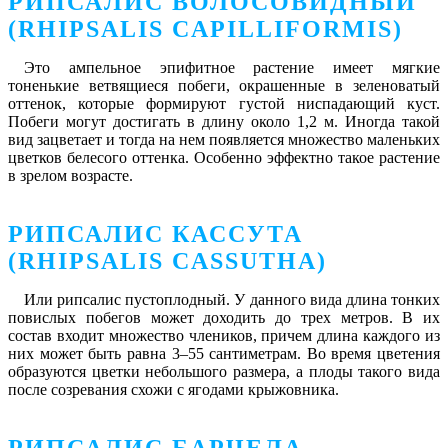
РИПСАЛИС ВОЛОСОВИДНЫЙ
(RHIPSALIS CAPILLIFORMIS)
Это ампельное эпифитное растение имеет мягкие
тоненькие ветвящиеся побеги, окрашенные в зеленоватый
оттенок, которые формируют густой ниспадающий куст.
Побеги могут достигать в длину около 1,2 м. Иногда такой
вид зацветает и тогда на нем появляется множество маленьких
цветков белесого оттенка. Особенно эффектно такое растение
в зрелом возрасте.
РИПСАЛИС КАССУТА
(RHIPSALIS CASSUTHA)
Или рипсалис пустоплодный. У данного вида длина тонких
повислых побегов может доходить до трех метров. В их
состав входит множество члеников, причем длина каждого из
них может быть равна 3–55 сантиметрам. Во время цветения
образуются цветки небольшого размера, а плоды такого вида
после созревания схожи с ягодами крыжовника.
РИПСАЛИС БАРЧЕЛА