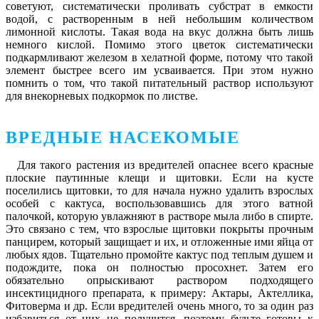
советуют, систематически проливать субстрат в емкости
водой, с растворенным в ней небольшим количеством
лимонной кислоты. Такая вода на вкус должна быть лишь
немного кислой. Помимо этого цветок систематически
подкармливают железом в хелатной форме, потому что такой
элемент быстрее всего им усваивается. При этом нужно
помнить о том, что такой питательный раствор используют
для внекорневых подкормок по листве.
ВРЕДНЫЕ НАСЕКОМЫЕ
Для такого растения из вредителей опаснее всего красные
плоские паутинные клещи и щитовки. Если на кусте
поселились щитовки, то для начала нужно удалить взрослых
особей с кактуса, воспользовавшись для этого ватной
палочкой, которую увлажняют в растворе мыла либо в спирте.
Это связано с тем, что взрослые щитовки покрыты прочным
панцирем, который защищает и их, и отложенные ими яйца от
любых ядов. Тщательно промойте кактус под теплым душем и
подождите, пока он полностью просохнет. Затем его
обязательно опрыскивают раствором подходящего
инсектицидного препарата, к примеру: Актары, Актеллика,
Фитоверма и др. Если вредителей очень много, то за один раз
избавиться от них не получится, поэтому будьте готовы к