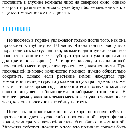
поставить в глубине комнаты либо на северное окно, однако
его рост и развитие в этом случае будут более медленными, а
еще куст может вовсе не зацвести.
ПОЛИВ
Почвосмесь в горшке увлажняют только после того, как она
просохнет в глубину на 1/3 часть. Чтобы понять, наступила
пора поливать кактус или нет, возьмите длинную деревянную
палочку и воткните ее в субстрат (достать нужно до самого
дна цветочного горшка). Вытащите палочку и по налипшей
почвенной смеси определите уровень ее увлажненности. При
прохладной зимовке количество поливов нужно обязательно
сократить, однако если растение зимой находится при
комнатной температуре, то увлажнять субстрат нужно так же,
как и в теплое время года, особенно если воздух в комнате
сильно иссушен работающими приборами отопления. В
зимнее время увлажнять землесмесь тоже нужно только после
того, как она просохнет в глубину на треть.
Поливать рипсалис можно только хорошо отстоявшейся на
протяжении двух суток либо пропущенной через фильтр
водой, температура которой должна быть близка к комнатной.
Увлажняя субстрат, помните о том, что полив не должен быть