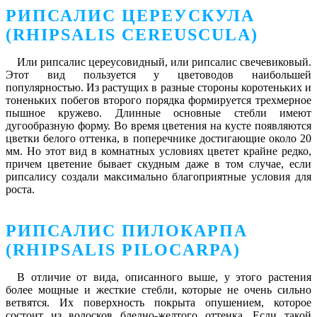
РИПСАЛИС ЦЕРЕУСКУЛА
(RHIPSALIS CEREUSCULA)
Или рипсалис цереусовидный, или рипсалис свечевиковый.
Этот вид пользуется у цветоводов наибольшей
популярностью. Из растущих в разные стороны коротеньких и
тоненьких побегов второго порядка формируется трехмерное
пышное кружево. Длинные основные стебли имеют
дугообразную форму. Во время цветения на кусте появляются
цветки белого оттенка, в поперечнике достигающие около 20
мм. Но этот вид в комнатных условиях цветет крайне редко,
причем цветение бывает скудным даже в том случае, если
рипсалису создали максимально благоприятные условия для
роста.
РИПСАЛИС ПИЛОКАРПА
(RHIPSALIS PILOCARPA)
В отличие от вида, описанного выше, у этого растения
более мощные и жесткие стебли, которые не очень сильно
ветвятся. Их поверхность покрыта опушением, которое
состоит из волосков бледно-желтого оттенка. Если такой