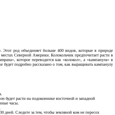
е. Этот род объединяет больше 400 видов, которые в природе
х местах Северной Америки. Колокольчик предпочитает расти в
ampana», которое переводится как «колокол», а «кампанула» в
е будет подробно рассказано о том, как выращивать кампанулу
а.
 он будет расти на подоконнике восточной и западной
нные часы.
.
30 дней. Следите за тем, чтобы земляной ком не пересох