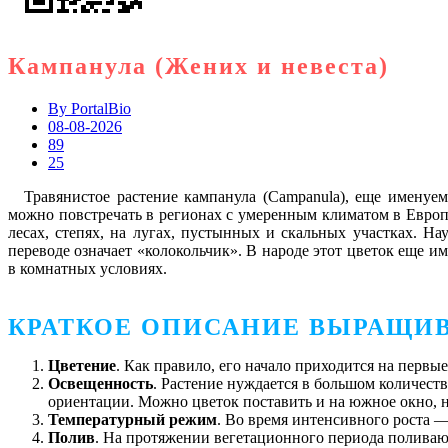
Кампанула (Жених и невеста)
By
PortalBio
08-08-2026
89
25
Травянистое растение кампанула (Campanula), еще именуем
можно повстречать в регионах с умеренным климатом в Европе
лесах, степях, на лугах, пустынных и скальных участках. На
переводе означает «колокольчик». В народе этот цветок еще 
в комнатных условиях.
КРАТКОЕ ОПИСАНИЕ ВЫРАЩИ
Цветение
. Как правило, его начало приходится на первые
Освещенность
. Растение нуждается в большом количеств
ориентации. Можно цветок поставить и на южное окно, н
Температурный режим
. Во время интенсивного роста ― 
Полив
. На протяжении вегетационного периода поливают 