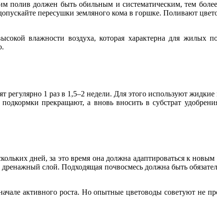
тим полив должен быть обильным и систематическим, тем боле
не допускайте пересушки земляного кома в горшке. Поливают цве
ысокой влажности воздуха, которая характерна для жилых п
о.
т регулярно 1 раз в 1,5–2 недели. Для этого используют жидк
 подкормки прекращают, а вновь вносить в субстрат удобрения
кольких дней, за это время она должна адаптироваться к новым 
дренажный слой. Подходящая почвосмесь должна быть обязатель
начале активного роста. Но опытные цветоводы советуют не про