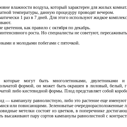
ровне влажности воздуха, который характерен для жилых комнат
натной температуры, данную процедуру проводят вечером.
матически 1 раз в 7 дней. Для этого используют жидкое компле
ивают.
е цветения, как правило с октября по декабрь.
е интенсивного роста. Но специалисты не советуют, пересаживат
енками и молодыми побегами с пяточкой.
и, которые могут быть многолетниками, двулетниками 
ольчатой формой, он может быть окрашен в лиловый, белый, г
чатой либо кистевидной формы. Плод представляет собой коробо
вид ― кампанулу равнолистную, либо это растение еще именуют 
ющимися или повисающими. Зеленоватые очереднорасположенные 
ковидные метелки состоят из цветков, в поперечнике достигаю
сть высаживают пару сортов кампанулы равнолистной с контраст