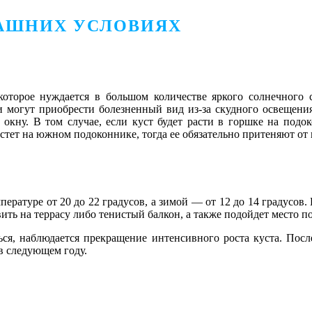
МАШНИХ УСЛОВИЯХ
которое нуждается в большом количестве яркого солнечного 
ли могут приобрести болезненный вид из-за скудного освещения
окну. В том случае, если куст будет расти в горшке на подок
стет на южном подоконнике, тогда ее обязательно притеняют от
пературе от 20 до 22 градусов, а зимой ― от 12 до 14 градусов.
ить на террасу либо тенистый балкон, а также подойдет место п
ся, наблюдается прекращение интенсивного роста куста. После
в следующем году.