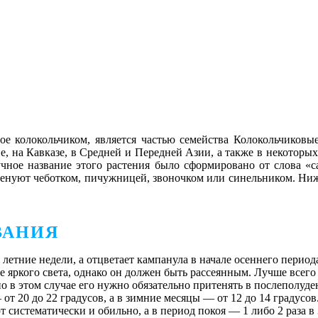
ое колокольчиком, является частью семейства Колокольчиковы
, на Кавказе, в Средней и Передней Азии, а также в некоторы
учное название этого растения было сформировано от слова «c
именуют чеботком, пичужницей, звоночком или синельником. Ниж
ВАНИЯ
 летние недели, а отцветает кампанула в начале осеннего период
е яркого света, однако он должен быть рассеянным. Лучше всего
о в этом случае его нужно обязательно притенять в послеполуде
от 20 до 22 градусов, а в зимние месяцы ― от 12 до 14 градусов
систематически и обильно, а в период покоя ― 1 либо 2 раза в 