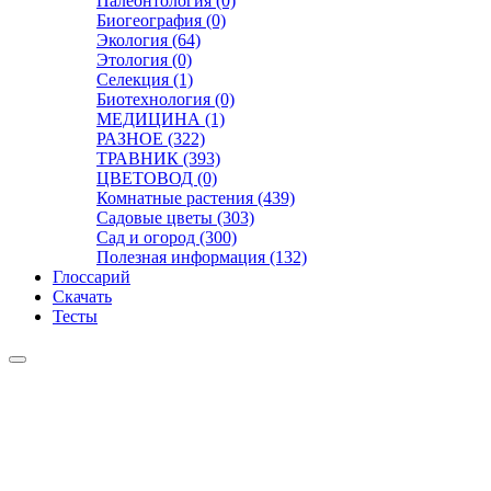
Палеонтология (0)
Биогеография (0)
Экология (64)
Этология (0)
Селекция (1)
Биотехнология (0)
МЕДИЦИНА (1)
РАЗНОЕ (322)
ТРАВНИК (393)
ЦВЕТОВОД (0)
Комнатные растения (439)
Садовые цветы (303)
Сад и огород (300)
Полезная информация (132)
Глоссарий
Скачать
Тесты
Видео
Чат
Лента
Презентации
БОТАНИКА