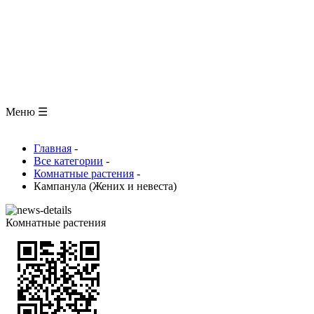
ЗООЛОГИЯ
АНАТОМИЯ ЧЕЛОВЕКА
ОБЩАЯ БИОЛОГИЯ
МЕДИЦИНА
РАЗНОЕ
ТРАВНИК
ЦВЕТОВОД
Глоссарий
Меню ☰
Главная
-
Все категории
-
Комнатные растения
-
Кампанула (Жених и невеста)
Комнатные растения