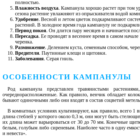
полностью.
Влажность воздуха
. Кампанула хорошо растет при том у
сезона растение увлажняют из опрыскивателя водой ком
Удобрение
. Весной и летом цветок подкармливают систе
растений. В холодное время года кампанулу не подкармл
Период покоя
. Он длится пару месяцев и начинается посл
Пересадка
. Ее проводят в весеннее время в самом начал
черенка.
Размножение
. Делением куста, семенным способом, чер
Вредители
. Паутинные клещи и щитовки.
Заболевания
. Серая гниль.
ОСОБЕННОСТИ КАМПАНУЛЫ
Род кампанула представлен травянистыми растениям
очереднорасположенные. Как правило, венчик обладает колок
бывают одиночными либо они входят в состав соцветий метель
В комнатных условиях культивируют, как правило, всего 1 
длина стеблей у которого около 0,3 м, они могут быть стел
их длина может варьироваться от 30 до 70 мм. Конечные щит
белым, голубым либо сиреневым. Наиболее часто в одну емко
и невеста».