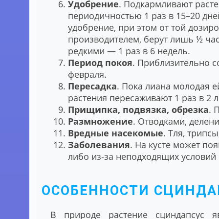
Удобрение
. Подкармливают расте
периодичностью 1 раз в 15–20 дне
удобрение, при этом от той дозир
производителем, берут лишь ½ ча
редкими ― 1 раз в 6 недель.
Период покоя
. Приблизительно с
февраля.
Пересадка
. Пока лиана молодая 
растения пересаживают 1 раз в 2 л
Прищипка, подвязка, обрезка
. 
Размножение
. Отводками, делен
Вредные насекомые
. Тля, трипс
Заболевания
. На кусте может по
либо из-за неподходящих условий 
ОСОБЕННОСТИ СЦИНДА
В природе растение сциндапсус я