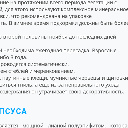
ние на протяжении всего периода вегетации с
й, для этого используют комплексное минерально
овки, что рекомендована на упаковке
сть. В зимнее время подкормки должны быть боле
о второй половины ноября до последних дней
ей необходима ежегодная пересадка. Взрослые
ибо 3 года.
Проводятся систематически.
ием стеблей и черенкованием.
ы, паутинные клещи, мучнистые червецы и щитовки
явиться гниль, а еще из-за неправильного ухода
содержания он утрачивает свою декоративность.
ПСУСА
вляется мощной лианой-полуэпифитом, котора