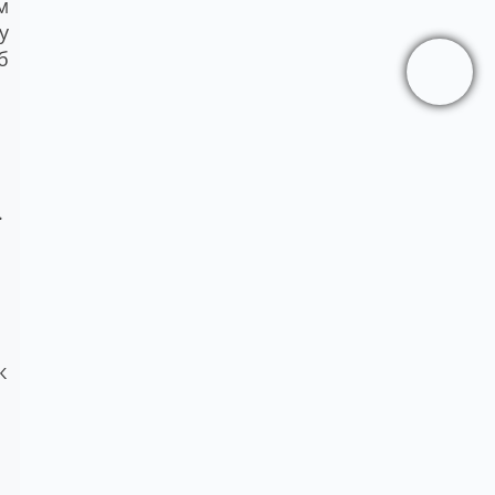
м
у
б
.
к