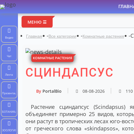
ГЛАВН
МЕНЮ ☰
-
-
-
С
Главная
Все категории
Комнатные растения
Видео
Чат
КОМНАТНЫЕ РАСТЕНИЯ
СЦИНДАПСУС
Лента
By
PortalBio
08-08-2026
110
Презентации
Растение сциндапсус (Scindapsus) 
БОТАНИКА
объединяет примерно 25 видов, котор
они растут в тропических лесах юго-вос
от греческого слова «skindapsos», ко
ЗООЛОГИЯ