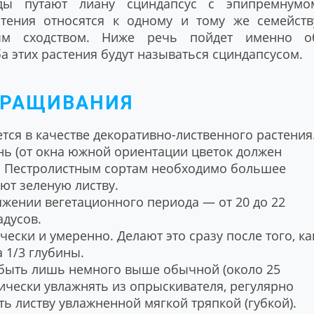
ды путают лиану сциндапсус с эпипремнумо
стения относятся к одному и тому же семейств
ым сходством. Ниже речь пойдет именно о
а этих растения будут называться сциндапсусом.
ЫРАЩИВАНИЯ
тся в качестве декоративно-лиственного растения
ень (от окна южной ориентации цветок должен
в). Пестролистным сортам необходимо большее
еют зеленую листву.
яжении вегетационного периода ― от 20 до 22
адусов.
чески и умеренно. Делают это сразу после того, ка
 1/3 глубины.
 быть лишь немного выше обычной (около 25
ически увлажнять из опрыскивателя, регулярно
ь листву увлажненной мягкой тряпкой (губкой).