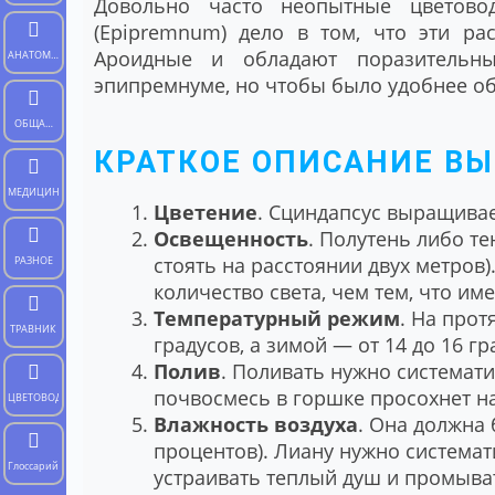
Довольно часто неопытные цветово
(Epipremnum) дело в том, что эти ра
Ароидные и обладают поразительн
АНАТОМИЯ
эпипремнуме, но чтобы было удобнее об
ЧЕЛОВЕКА
ОБЩАЯ
БИОЛОГИЯ
КРАТКОЕ ОПИСАНИЕ В
МЕДИЦИНА
Цветение
. Сциндапсус выращивае
Освещенность
. Полутень либо т
стоять на расстоянии двух метро
РАЗНОЕ
количество света, чем тем, что им
Температурный режим
. На прот
ТРАВНИК
градусов, а зимой ― от 14 до 16 гр
Полив
. Поливать нужно системати
почвосмесь в горшке просохнет на
ЦВЕТОВОД
Влажность воздуха
. Она должна
процентов). Лиану нужно системат
Глоссарий
устраивать теплый душ и промыват