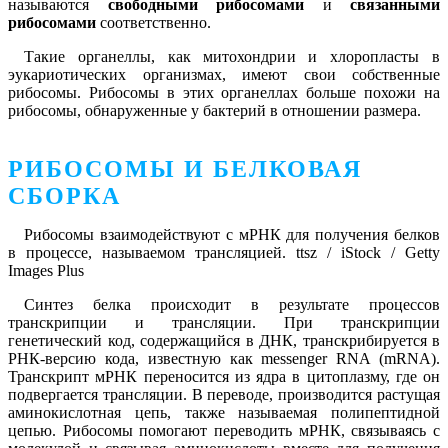
называются
свободными рибосомами
и
связанными
рибосомами
соответственно.
Такие органеллы, как митохондрии и хлоропласты в
эукариотических организмах, имеют свои собственные
рибосомы. Рибосомы в этих органеллах больше похожи на
рибосомы, обнаруженные у бактерий в отношении размера.
РИБОСОМЫ И БЕЛКОВАЯ
СБОРКА
Рибосомы взаимодействуют с мРНК для получения белков
в процессе, называемом трансляцией. ttsz / iStock / Getty
Images Plus
Синтез белка происходит в результате процессов
транскрипции и трансляции. При транскрипции
генетический код, содержащийся в ДНК, транскрибируется в
РНК-версию кода, известную как messenger RNA (mRNA).
Транскрипт мРНК переносится из ядра в цитоплазму, где он
подвергается трансляции. В переводе, производится растущая
аминокислотная цепь, также называемая полипептидной
цепью. Рибосомы помогают переводить мРНК, связываясь с