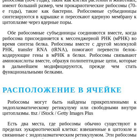
имеют больший размер, чем прокариотические рибосомы (70-
е годы), такие как бактерии. Рибосомные субъединицы
синтезируются в ядрышке и пересекают ядерную мембрану к
цитоплазме через ядерные поры.
Обе рибосомные субъединицы соединяются вместе, когда
рибосома присоединяется к мессенджерной РНК (мРНК) во
время синтеза белка. Рибосомы вместе с другой молекулой
РНК, transfer RNA (tRNA), помогают перевести белок-
кодирующие гены в мРНК в белки. Рибосомы связывают
аминокислоты вместе, образуя полипептидные цепи, которые
в дальнейшем модифицируются, прежде чем стать
функциональными белками.
РАСПОЛОЖЕНИЕ В ЯЧЕЙКЕ
Рибосомы могут быть найдены прикрепленными к
эндоплазматическому ретикулуму или свободными внутри
цитоплазмы. ttsz / iStock / Getty Images Plus
Есть два места, где рибосомы обычно существуют в
пределах эукариотической клетки: взвешенные в цитозоле и
связанные с эндоплазматическим ретикулумом. Эти рибосомы