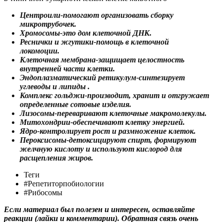
Центроили-помогают организовать сборку
микротрубочек.​
Хромосомы-это дом клеточной ДНК.​
Реснички и жгутики-помощь в клеточной
локомоции.​
Клеточная мембрана-защищает целостность
внутренней части клетки.​
Эндоплазматический ретикулум-синтезирует
углеводы
и липиды
.​
Комплекс гольджи-производит, хранит и отгружает
определенные сотовые изделия.​
Лизосомы-переваривают клеточные макромолекулы.​
Митохондрии-обеспечивают клетку энергией.​
Ядро-контролирует рост и размножение клеток.
Пероксисомы-детоксицируют спирт, формируют
желчную кислоту и используют кислород для
расщепления жиров.
Теги
#Репетиторпобиологии
#Рибосомы
Если материал был полезен и интересен, оставляйте
реакции (лайки и комментарии). Обратная связь очень