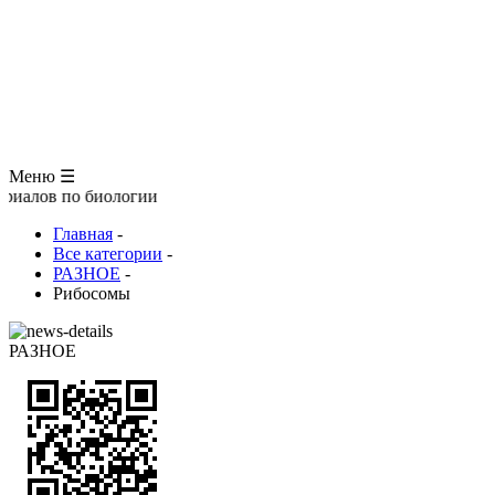
ЗООЛОГИЯ
АНАТОМИЯ ЧЕЛОВЕКА
ОБЩАЯ БИОЛОГИЯ
МЕДИЦИНА
РАЗНОЕ
ТРАВНИК
ЦВЕТОВОД
Глоссарий
Меню ☰
о биологии
Главная
-
Все категории
-
РАЗНОЕ
-
Рибосомы
РАЗНОЕ