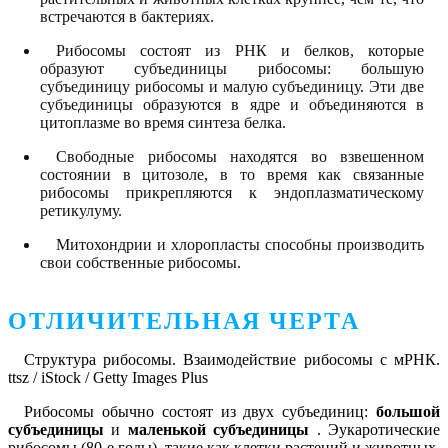
встречаются в бактериях.
Рибосомы состоят из РНК и белков, которые
образуют субъединицы рибосомы: большую
субъединицу рибосомы и малую субъединицу. Эти две
субъединицы образуются в ядре и объединяются в
цитоплазме во время синтеза белка.
Свободные рибосомы находятся во взвешенном
состоянии в цитозоле, в то время как связанные
рибосомы прикрепляются к эндоплазматическому
ретикулуму.
Митохондрии и хлоропласты способны производить
свои собственные рибосомы.
ОТЛИЧИТЕЛЬНАЯ ЧЕРТА
Структура рибосомы. Взаимодействие рибосомы с мРНК.
ttsz / iStock / Getty Images Plus
Рибосомы обычно состоят из двух субъединиц:
большой
субъединицы
и
маленькой субъединицы
. Эукаротические
рибосомы (80-е годы), такие как клетки растений и животных,