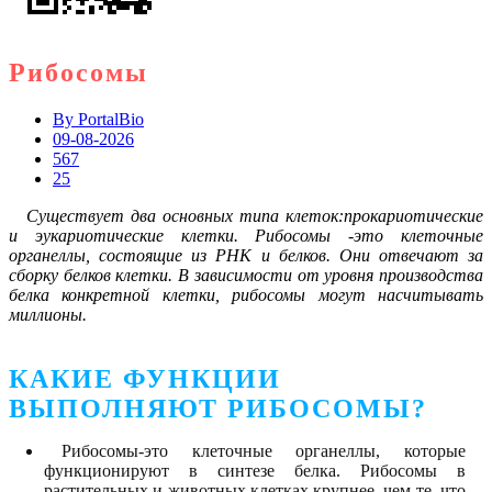
Рибосомы
By
PortalBio
09-08-2026
567
25
Существует два основных типа клеток:прокариотические
и эукариотические клетки. Рибосомы -это клеточные
органеллы, состоящие из РНК
и белков. Они отвечают за
сборку белков клетки. В зависимости от уровня производства
белка конкретной клетки, рибосомы могут насчитывать
миллионы.
КАКИЕ ФУНКЦИИ
ВЫПОЛНЯЮТ РИБОСОМЫ?
Рибосомы-это клеточные органеллы, которые
функционируют в синтезе белка. Рибосомы в
растительных и животных клетках крупнее, чем те, что