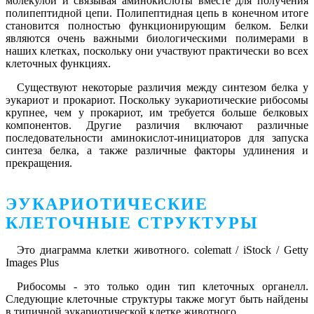
молекулой и связывая аминокислоты вместе для получения
полипептидной цепи. Полипептидная цепь в конечном итоге
становится полностью функционирующим белком. Белки
являются очень важными биологическими полимерами в
наших клетках, поскольку они участвуют практически во всех
клеточных функциях.
Существуют некоторые различия между синтезом белка у
эукариот и прокариот. Поскольку эукариотические рибосомы
крупнее, чем у прокариот, им требуется больше белковых
компонентов. Другие различия включают различные
последовательности аминокислот-инициаторов для запуска
синтеза белка, а также различные факторы удлинения и
прекращения.
ЭУКАРИОТИЧЕСКИЕ
КЛЕТОЧНЫЕ СТРУКТУРЫ
Это диаграмма клетки животного. colematt / iStock / Getty
Images Plus
Рибосомы - это только один тип клеточных органелл.
Следующие клеточные структуры также могут быть найдены
в типичной эукариотической клетке животного