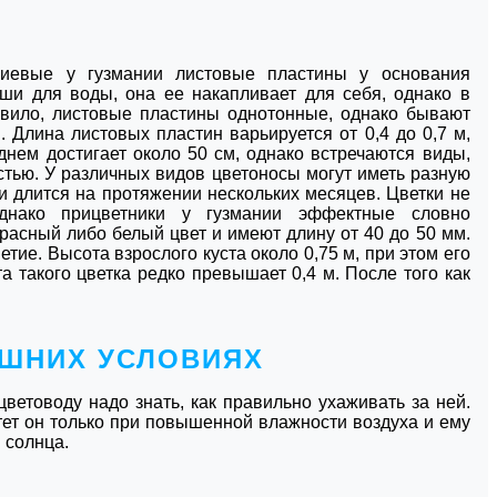
лиевые у гузмании листовые пластины у основания
ши для воды, она ее накапливает для себя, однако в
авило, листовые пластины однотонные, однако бывают
 Длина листовых пластин варьируется от 0,4 до 0,7 м,
днем достигает около 50 см, однако встречаются виды,
стью. У различных видов цветоносы могут иметь разную
 и длится на протяжении нескольких месяцев. Цветки не
Однако прицветники у гузмании эффектные словно
расный либо белый цвет и имеют длину от 40 до 50 мм.
ие. Высота взрослого куста около 0,75 м, при этом его
а такого цветка редко превышает 0,4 м. После того как
АШНИХ УСЛОВИЯХ
ветоводу надо знать, как правильно ухаживать за ней.
тет он только при повышенной влажности воздуха и ему
 солнца.