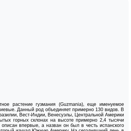
тное растение гузмания (Guzmania), еще именуемое
лиевые. Данный род объединяет примерно 130 видов. В
Бразилии, Вест-Индии, Венесуэлы, Центральной Америки
ытых горных склонах на высоте примерно 2,4 тысячи
 описан впервые, а назван он был в честь испанского
 который изучал Южную Америку. На сегодняшний день в