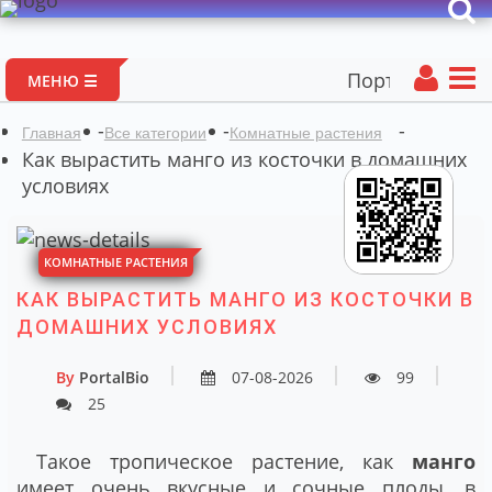
Портал авторских мат
МЕНЮ ☰
-
-
-
Главная
Все категории
Комнатные растения
Как вырастить манго из косточки в домашних
условиях
КОМНАТНЫЕ РАСТЕНИЯ
КАК ВЫРАСТИТЬ МАНГО ИЗ КОСТОЧКИ В
ДОМАШНИХ УСЛОВИЯХ
By
PortalBio
07-08-2026
99
25
Такое тропическое растение, как
манго
имеет очень вкусные и сочные плоды, в