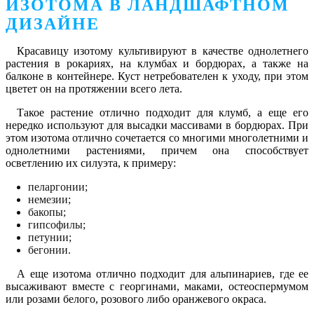
ИЗОТОМА В ЛАНДШАФТНОМ
ДИЗАЙНЕ
Красавицу изотому культивируют в качестве однолетнего
растения в рокариях, на клумбах и бордюрах, а также на
балконе в контейнере. Куст нетребователен к уходу, при этом
цветет он на протяжении всего лета.
Такое растение отлично подходит для клумб, а еще его
нередко используют для высадки массивами в бордюрах. При
этом изотома отлично сочетается со многими многолетними и
однолетними растениями, причем она способствует
осветлению их силуэта, к примеру:
пеларгонии;
немезии;
бакопы;
гипсофилы;
петунии;
бегонии.
А еще изотома отлично подходит для альпинариев, где ее
высаживают вместе с георгинами, маками, остеоспермумом
или розами белого, розового либо оранжевого окраса.