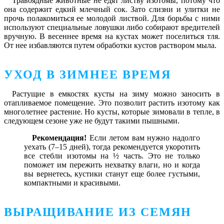
Травоядные животные не едят листву изотомы, потому что
она содержит едкий млечный сок. Зато слизни и улитки не
прочь полакомиться ее молодой листвой. Для борьбы с ними
используют специальные ловушки либо собирают вредителей
вручную. В весеннее время на кустах может поселиться тля.
От нее избавляются путем обработки кустов раствором мыла.
УХОД В ЗИМНЕЕ ВРЕМЯ
Растущие в емкостях кусты на зиму можно заносить в
отапливаемое помещение. Это позволит растить изотому как
многолетнее растение. Но кусты, которые зимовали в тепле, в
следующем сезоне уже не будут такими пышными.
Рекомендация!
Если летом вам нужно надолго
уехать (7–15 дней), тогда рекомендуется укоротить
все стебли изотомы на ½ часть. Это не только
поможет им пережить нехватку влаги, но и когда
вы вернетесь, кустики станут еще более густыми,
компактными и красивыми.
ВЫРАЩИВАНИЕ ИЗ СЕМЯН