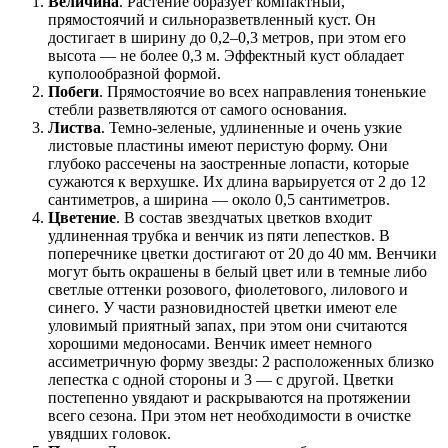
Величина
. Растение образует компактный,
прямостоячий и сильноразветвленный куст. Он
достигает в ширину до 0,2–0,3 метров, при этом его
высота — не более 0,3 м. Эффектный куст обладает
куполообразной формой.
Побеги
. Прямостоячие во всех направления тоненькие
стебли разветвляются от самого основания.
Листва
. Темно-зеленые, удлиненные и очень узкие
листовые пластины имеют перистую форму. Они
глубоко рассечены на заостренные лопасти, которые
сужаются к верхушке. Их длина варьируется от 2 до 12
сантиметров, а ширина — около 0,5 сантиметров.
Цветение
. В состав звездчатых цветков входит
удлиненная трубка и венчик из пяти лепестков. В
поперечнике цветки достигают от 20 до 40 мм. Венчики
могут быть окрашены в белый цвет или в темные либо
светлые оттенки розового, фиолетового, лилового и
синего. У части разновидностей цветки имеют еле
уловимый приятный запах, при этом они считаются
хорошими медоносами. Венчик имеет немного
ассиметричную форму звезды: 2 расположенных близко
лепестка с одной стороны и 3 — с другой. Цветки
постепенно увядают и раскрываются на протяжении
всего сезона. При этом нет необходимости в очистке
увядших головок.