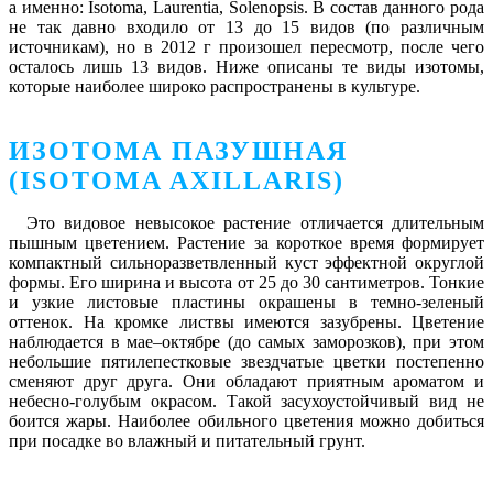
а именно: Isotoma, Laurentia, Solenopsis. В состав данного рода
не так давно входило от 13 до 15 видов (по различным
источникам), но в 2012 г произошел пересмотр, после чего
осталось лишь 13 видов. Ниже описаны те виды изотомы,
которые наиболее широко распространены в культуре.
ИЗОТОМА ПАЗУШНАЯ
(ISOTOMA AXILLARIS)
Это видовое невысокое растение отличается длительным
пышным цветением. Растение за короткое время формирует
компактный сильноразветвленный куст эффектной округлой
формы. Его ширина и высота от 25 до 30 сантиметров. Тонкие
и узкие листовые пластины окрашены в темно-зеленый
оттенок. На кромке листвы имеются зазубрены. Цветение
наблюдается в мае–октябре (до самых заморозков), при этом
небольшие пятилепестковые звездчатые цветки постепенно
сменяют друг друга. Они обладают приятным ароматом и
небесно-голубым окрасом. Такой засухоустойчивый вид не
боится жары. Наиболее обильного цветения можно добиться
при посадке во влажный и питательный грунт.