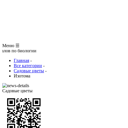
ЗООЛОГИЯ
АНАТОМИЯ ЧЕЛОВЕКА
ОБЩАЯ БИОЛОГИЯ
МЕДИЦИНА
РАЗНОЕ
ТРАВНИК
ЦВЕТОВОД
Глоссарий
Меню ☰
иологии
Главная
-
Все категории
-
Садовые цветы
-
Изотома
Садовые цветы