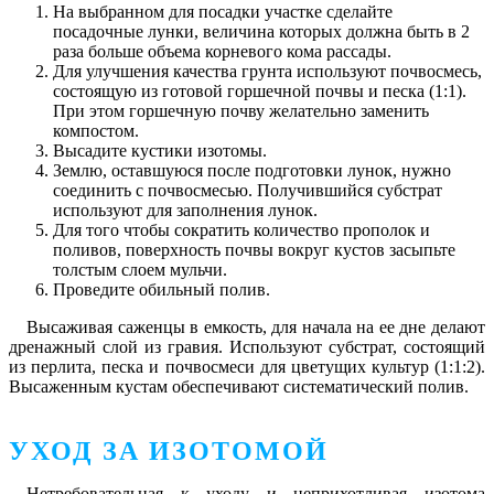
На выбранном для посадки участке сделайте
посадочные лунки, величина которых должна быть в 2
раза больше объема корневого кома рассады.
Для улучшения качества грунта используют почвосмесь,
состоящую из готовой горшечной почвы и песка (1:1).
При этом горшечную почву желательно заменить
компостом.
Высадите кустики изотомы.
Землю, оставшуюся после подготовки лунок, нужно
соединить с почвосмесью. Получившийся субстрат
используют для заполнения лунок.
Для того чтобы сократить количество прополок и
поливов, поверхность почвы вокруг кустов засыпьте
толстым слоем мульчи.
Проведите обильный полив.
Высаживая саженцы в емкость, для начала на ее дне делают
дренажный слой из гравия. Используют субстрат, состоящий
из перлита, песка и почвосмеси для цветущих культур (1:1:2).
Высаженным кустам обеспечивают систематический полив.
УХОД ЗА ИЗОТОМОЙ
Нетребовательная к уходу и неприхотливая изотома