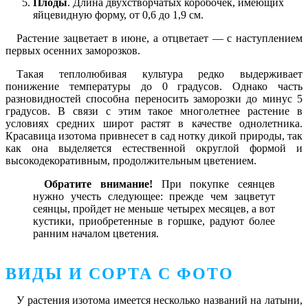
Плоды
. Длина двухстворчатых коробочек, имеющих
яйцевидную форму, от 0,6 до 1,9 см.
Растение зацветает в июне, а отцветает — с наступлением
первых осенних заморозков.
Такая теплолюбивая культура редко выдерживает
понижение температуры до 0 градусов. Однако часть
разновидностей способна переносить заморозки до минус 5
градусов. В связи с этим такое многолетнее растение в
условиях средних широт растят в качестве однолетника.
Красавица изотома привнесет в сад нотку дикой природы, так
как она выделяется естественной округлой формой и
высокодекоративным, продолжительным цветением.
Обратите внимание!
При покупке сеянцев
нужно учесть следующее: прежде чем зацветут
сеянцы, пройдет не меньше четырех месяцев, а вот
кустики, приобретенные в горшке, радуют более
ранним началом цветения.
ВИДЫ И СОРТА С ФОТО
У растения изотома имеется несколько названий на латыни,