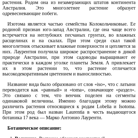
растения. Родом она из незамерзающих штатов континента
Австралия. Это многолетнее растение образует
одревесневающие побеги.
Изотома является частью семейства Колокольчиковые. Ее
родиной признан юго-запад Австралии, где она чаще всего
встречается на неглубоких песчаных грунтах, во влажных
расщелинах и на скалах. При этом среди скал такой
многолетник отыскивает влажные поверхности и цепляется за
них. Лаурентия получила широкое распространение в дикой
природе Австралии, при этом садоводы выращивают ее
практически в каждом уголке планеты Земля. А привлекает
их в этом растении то, что растение отличается
высокодекоративным цветением и выносливостью.
Название вида было образовано от слов «iso», что с латыни
переводится как «равный» и «toma», означающее «раздел».
Это связано с тем, что венчик поделен на сегменты
одинаковой величины. Именно благодаря этому можно
различить растения относящиеся к родам Lobelia и Isotoma.
При этом род был назван Laurentia в честь выдающегося
ботаника 17 века — Марко Антонио Лауренти.
Ботаническое описание: