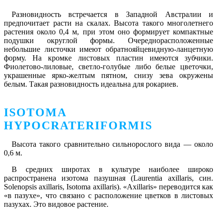
Разновидность встречается в Западной Австралии и
предпочитает расти на скалах. Высота такого многолетнего
растения около 0,4 м, при этом оно формирует компактные
подушки округлой формы. Очереднорасположенные
небольшие листочки имеют обратнояйцевидную-ланцетную
форму. На кромке листовых пластин имеются зубчики.
Фиолетово-лиловые, светло-голубые либо белые цветочки,
украшенные ярко-желтым пятном, снизу зева окружены
белым. Такая разновидность идеальна для рокариев.
ISOTOMA
HYPOCRATERIFORMIS
Высота такого сравнительно сильнорослого вида — около
0,6 м.
В средних широтах в культуре наиболее широко
распространена изотома пазушная (Laurentia axillaris, син.
Solenopsis axillaris, Isotoma axillaris). «Axillaris» переводится как
«в пазухе», что связано с расположение цветков в листовых
пазухах. Это видовое растение.