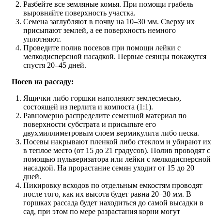
Разбейте все земляные комья. При помощи грабель
выровняйте поверхность участка.
Семена заглубляют в почву на 10–30 мм. Сверху их
присыпают землей, а ее поверхность немного
уплотняют.
Проведите полив посевов при помощи лейки с
мелкодисперсной насадкой. Первые сеянцы покажутся
спустя 20–45 дней.
Посев на рассаду:
Ящички либо горшки наполняют землесмесью,
состоящей из перлита и компоста (1:1).
Равномерно распределите семенной материал по
поверхности субстрата и присыпьте его
двухмиллиметровым слоем вермикулита либо песка.
Посевы накрывают пленкой либо стеклом и убирают их
в теплое место (от 15 до 21 градусов). Полив проводят с
помощью пульверизатора или лейки с мелкодисперсной
насадкой. На прорастание семян уходит от 15 до 20
дней.
Пикировку всходов по отдельным емкостям проводят
после того, как их высота будет равна 20–30 мм. В
горшках рассада будет находиться до самой высадки в
сад, при этом по мере разрастания корни могут