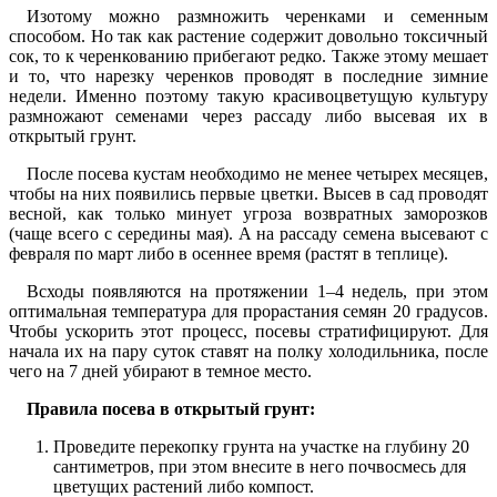
Изотому можно размножить черенками и семенным
способом. Но так как растение содержит довольно токсичный
сок, то к черенкованию прибегают редко. Также этому мешает
и то, что нарезку черенков проводят в последние зимние
недели. Именно поэтому такую красивоцветущую культуру
размножают семенами через рассаду либо высевая их в
открытый грунт.
После посева кустам необходимо не менее четырех месяцев,
чтобы на них появились первые цветки. Высев в сад проводят
весной, как только минует угроза возвратных заморозков
(чаще всего с середины мая). А на рассаду семена высевают с
февраля по март либо в осеннее время (растят в теплице).
Всходы появляются на протяжении 1–4 недель, при этом
оптимальная температура для прорастания семян 20 градусов.
Чтобы ускорить этот процесс, посевы стратифицируют. Для
начала их на пару суток ставят на полку холодильника, после
чего на 7 дней убирают в темное место.
Правила посева в открытый грунт:
Проведите перекопку грунта на участке на глубину 20
сантиметров, при этом внесите в него почвосмесь для
цветущих растений либо компост.