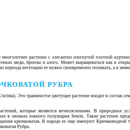
 многолетнее растение с элегантно изогнутой плотной куртино
тенках меди, бронзы и алого. Может выращиваться как в открыт
ии периода вегетации ее нужно своевременно поливать, а в зимн
ЧКОВАТОЙ РУБРА
ncinia). Это травянистое цветущее растение входит в состав с
растений, которые являются вечнозелеными. В природных ус
ах в океанах южного полушария Земли. Такие растения пред
нциния крючковатая. В народе ее еще именуют Крючковидной 
коватая Рубра.