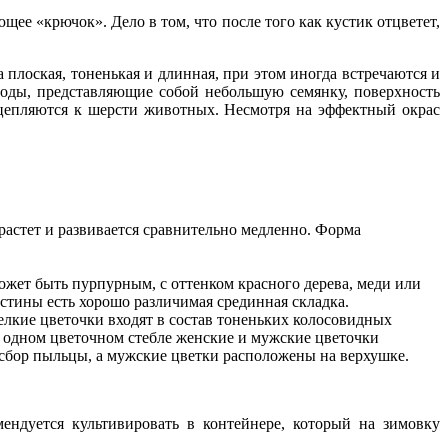
ющее «крючок». Дело в том, что после того как кустик отцветет,
плоская, тоненькая и длинная, при этом иногда встречаются и
лоды, представляющие собой небольшую семянку, поверхность
цепляются к шерсти животных. Несмотря на эффектный окрас
е растет и развивается сравнительно медленно. Форма
может быть пурпурным, с оттенком красного дерева, меди или
стины есть хорошо различимая срединная складка.
елкие цветочки входят в состав тоненьких колосовидных
на одном цветочном стебле женские и мужские цветочки
 сбор пыльцы, а мужские цветки расположены на верхушке.
ндуется культивировать в контейнере, который на зимовку