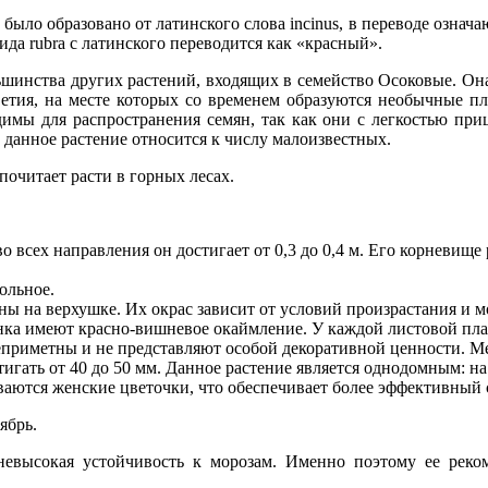
было образовано от латинского слова incinus, в переводе означа
да rubra с латинского переводится как «красный».
шинства других растений, входящих в семейство Осоковые. Она 
ветия, на месте которых со временем образуются необычные п
имы для распространения семян, так как они с легкостью при
к данное растение относится к числу малоизвестных.
очитает расти в горных лесах.
во всех направления он достигает от 0,3 до 0,4 м. Его корневищ
ольное.
ны на верхушке. Их окрас зависит от условий произрастания и 
нка имеют красно-вишневое окаймление. У каждой листовой пла
 неприметны и не представляют особой декоративной ценности. М
тигать от 40 до 50 мм. Данное растение является однодомным: 
ваются женские цветочки, что обеспечивает более эффективный
ябрь.
высокая устойчивость к морозам. Именно поэтому ее рекоме