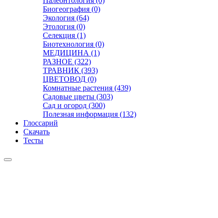
Палеонтология (0)
Биогеография (0)
Экология (64)
Этология (0)
Селекция (1)
Биотехнология (0)
МЕДИЦИНА (1)
РАЗНОЕ (322)
ТРАВНИК (393)
ЦВЕТОВОД (0)
Комнатные растения (439)
Садовые цветы (303)
Сад и огород (300)
Полезная информация (132)
Глоссарий
Скачать
Тесты
Видео
Чат
Лента
Презентации
БОТАНИКА