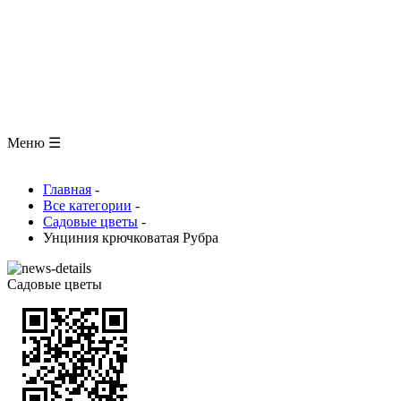
ЗООЛОГИЯ
АНАТОМИЯ ЧЕЛОВЕКА
ОБЩАЯ БИОЛОГИЯ
МЕДИЦИНА
РАЗНОЕ
ТРАВНИК
ЦВЕТОВОД
Глоссарий
Меню ☰
Главная
-
Все категории
-
Садовые цветы
-
Унциния крючковатая Рубра
Садовые цветы