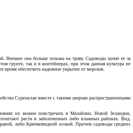
й. Внешне она больше похожа на траву. Садоводы ценят ее за
ом грунте, так и в контейнерах, при этом данная культура не
ее время обеспечить надежное укрытие от морозов.
емейства Cyperaceae вместе с такими широко распространенными
ловиях их можно повстречать в Малайзии, Новой Зеландии,
почитают расти в заболоченных либо влажных районах. Вид,
травой, либо Крючковидной осокой. Причем садоводы средних