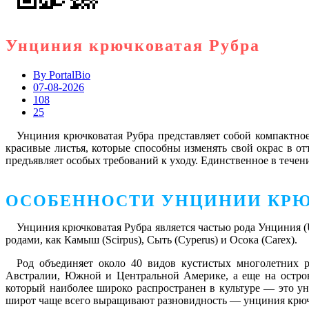
Унциния крючковатая Рубра
By
PortalBio
07-08-2026
108
25
Унциния крючковатая Рубра представляет собой компактное
красивые листья, которые способны изменять свой окрас в от
предъявляет особых требований к уходу. Единственное в течен
ОСОБЕННОСТИ УНЦИНИИ КРЮ
Унциния крючковатая Рубра является частью рода Унциния (U
родами, как Камыш (Scirpus), Сыть (Cyperus) и Осока (Carex).
Род объединяет около 40 видов кустистых многолетних 
Австралии, Южной и Центральной Америке, а еще на остров
который наиболее широко распространен в культуре — это у
широт чаще всего выращивают разновидность — унциния крюч