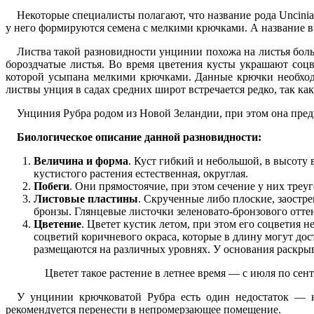
Некоторые специалисты полагают, что название рода Uncinia 
у него формируются семена с мелкими крючками. А название ви
Листва такой разновидности унцинии похожа на листья боль
бороздчатые листья. Во время цветения кусты украшают соц
которой усыпана мелкими крючками. Данные крючки необход
листвы унция в садах средних широт встречается редко, так ка
Унциния Рубра родом из Новой Зеландии, при этом она предп
Биологическое описание данной разновидности:
Величина и форма
. Куст гибкий и небольшой, в высоту 
кустистого растения естественная, округлая.
Побеги
. Они прямостоячие, при этом сечение у них треуг
Листовые пластины
. Скрученные либо плоские, заостре
бронзы. Глянцевые листочки зеленовато-бронзового отте
Цветение
. Цветет кустик летом, при этом его соцветия
соцветий коричневого окраса, которые в длину могут дос
размещаются на различных уровнях. У основания раскры
Цветет такое растение в летнее время — с июля по сент
У унцинии крючковатой Рубра есть один недостаток — не
рекомендуется перенести в непромерзающее помещение.