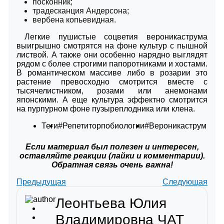
посконник;
традесканция Андерсона;
вербена копьевидная.
Легкие пушистые соцветия вероникаструма
выигрышно смотрятся на фоне культур с пышной
листвой. А также они особенно нарядно выглядят
рядом с более строгими папоротниками и хостами.
В романтическом массиве либо в розарии это
растение превосходно смотрится вместе с
тысячелистником, розами или анемонами
японскими. А еще культура эффектно смотрится
на пурпурном фоне пузыреплодника или клена.
Теги
#Репетиторпобиологии
#Вероникаструм
Если материал был полезен и интересен,
оставляйте реакции (лайки и комментарии).
Обратная связь очень важна!
Предыдущая
Следующая
Леонтьева Юлия
Владимировна
ЧАТ