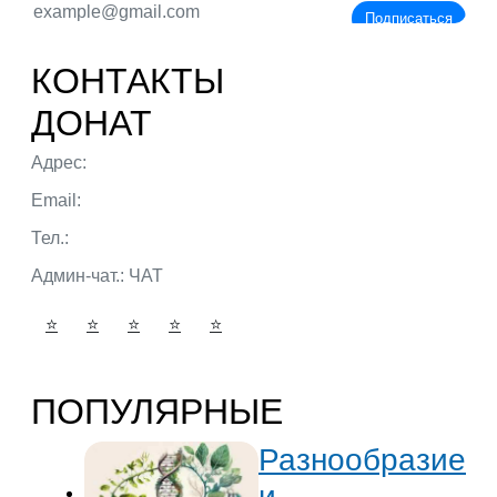
Подписаться
КОНТАКТЫ
ДОНАТ
Адрес:
г. Тюмень ул. 50 лет Октября
Email:
admin@portalbio.ru
Тел.:
+7 (932) 324 39 51
Админ-чат.:
ЧАТ
⭐
⭐
⭐
⭐
⭐
ПОПУЛЯРНЫЕ
Разнообразие
и