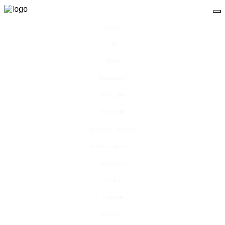
Видео
Чат
Лента
Презентации
БОТАНИКА
ЗООЛОГИЯ
АНАТОМИЯ ЧЕЛОВЕКА
ОБЩАЯ БИОЛОГИЯ
МЕДИЦИНА
РАЗНОЕ
ТРАВНИК
ЦВЕТОВОД