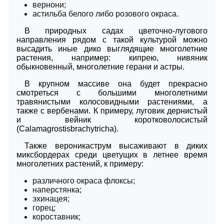
вернони;
астильба белого либо розового окраса.
В природных садах цветочно-лугового
направления рядом с такой культурой можно
высадить иные дико выглядящие многолетние
растения, например: кипрею, нивяник
обыкновенный, многолетние герани и астры.
В крупном массиве она будет прекрасно
смотреться с большими многолетними
травянистыми колосовидными растениями, а
также с вербенами. К примеру, луговик дернистый
и вейник коротковолосистый
(Calamagrostisbrachytricha).
Также вероникаструм высаживают в диких
миксбордерах среди цветущих в летнее время
многолетних растений, к примеру:
различного окраса флоксы;
наперстянка;
эхинацея;
горец;
короставник;