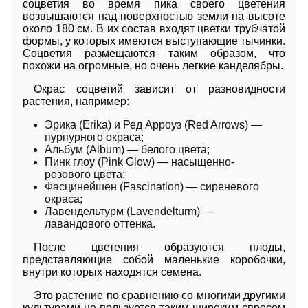
соцветия во время пика своего цветения
возвышаются над поверхностью земли на высоте
около 180 см. В их состав входят цветки трубчатой
формы, у которых имеются выступающие тычинки.
Соцветия размещаются таким образом, что
похожи на огромные, но очень легкие канделябры.
Окрас соцветий зависит от разновидности
растения, например:
Эрика (Erika) и Ред Арроуз (Red Arrows) —
пурпурного окраса;
Альбум (Album) — белого цвета;
Пинк глоу (Pink Glow) — насыщенно-
розового цвета;
Фасцинейшен (Fascination) — сиреневого
окраса;
Лавендельтурм (Lavendelturm) —
лавандового оттенка.
После цветения образуются плоды,
представляющие собой маленькие коробочки,
внутри которых находятся семена.
Это растение по сравнению со многими другими
культурами не пользуется таким широким спросом