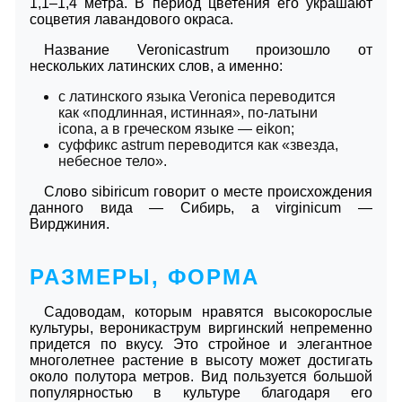
1,1–1,4 метра. В период цветения его украшают
соцветия лавандового окраса.
Название Veronicastrum произошло от
нескольких латинских слов, а именно:
с латинского языка Veronica переводится
как «подлинная, истинная», по-латыни
icona, а в греческом языке — eikon;
суффикс astrum переводится как «звезда,
небесное тело».
Слово sibiricum говорит о месте происхождения
данного вида — Сибирь, а virginicum —
Вирджиния.
РАЗМЕРЫ, ФОРМА
Садоводам, которым нравятся высокорослые
культуры, вероникаструм виргинский непременно
придется по вкусу. Это стройное и элегантное
многолетнее растение в высоту может достигать
около полутора метров. Вид пользуется большой
популярностью в культуре благодаря его