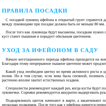
ПРАВИЛА ПОСАДКИ
С посадкой луковиц ифейона в открытый грунт справится д
между луковицами при посадке должна быть не меньше 80 мм.
После того как луковицы будут высажены, посадкам нужно 
куст станет пышным и порадует обильным цветением.
УХОД ЗА ИФЕЙОНОМ В САДУ
Начало вегетационного периода ифейона приходится на коне
Благодаря этому непрерывное пышное цветение может продлитьс
Какой уход необходим цветку во время активного роста и 
полив. Но в том случае, если зима была снежной, поливать
растению вполне хватит естественных осадков.
Специалисты рекомендуют каждый раз, когда кусты будут по
луковички. Сорняки рекомендуется аккуратно выдергивать рук
Подкармливать цветок начинают в марте, а заканчивают по
несколько подкормок. После того как у ифейона начнется пери