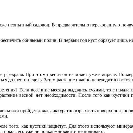
аже неопытный садовод. В предварительно перекопанную почву
обеспечить обильный полив. В первый год куст образует лишь 
ц февраля. При этом цвести он начинает уже в апреле. По мере
я до шести недель. Затем растение плавно переходит в состоян
цветения? Если весенние месяцы выдались сухими, то с начала
 растение весной нет необходимости. После того как кустики 
литы или пройдет дождь, аккуратно взрыхлять поверхность почв
ами.
сле того, как кустики зацветут. Для этого используют минера
од покоя, его уже не подкармливают и не поливают.