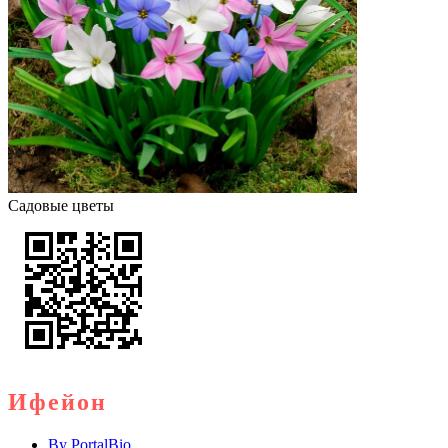
Садовые цветы
Ифейон
By
PortalBio