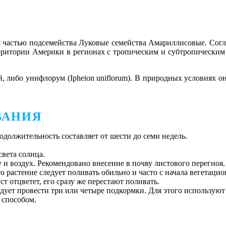
ся частью подсемейства Луковые семейства Амариллисовые. Сог
территории Америки в регионах с тропическим и субтропическим
, либо унифлорум (Ipheion uniflorum). В природных условиях о
ВАНИЯ
родолжительность составляет от шести до семи недель.
света солнца.
 и воздух. Рекомендовано внесение в почву листового перегноя.
 то растение следует поливать обильно и часто с начала вегета
ст отцветет, его сразу же перестают поливать.
следует провести три или четыре подкормки. Для этого использу
 способом.