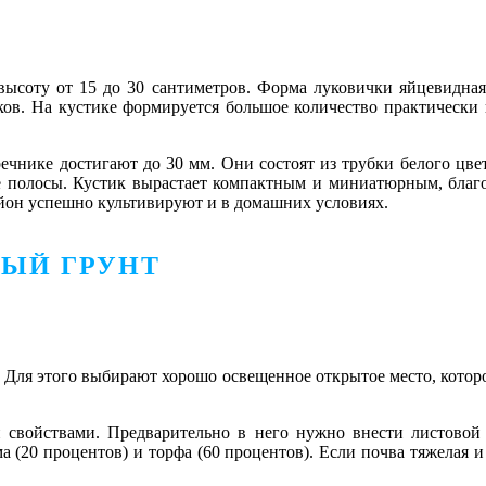
 высоту от 15 до 30 сантиметров. Форма луковички яйцевидна
иков. На кустике формируется большое количество практическ
ике достигают до 30 мм. Они состоят из трубки белого цвета 
е полосы. Кустик вырастает компактным и миниатюрным, благо
йон успешно культивируют и в домашних условиях.
ТЫЙ ГРУНТ
 Для этого выбирают хорошо освещенное открытое место, котор
свойствами. Предварительно в него нужно внести листовой 
а (20 процентов) и торфа (60 процентов). Если почва тяжелая 