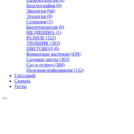
Палеонтология (0)
Биогеография (0)
Экология (64)
Этология (0)
Селекция (1)
Биотехнология (0)
МЕДИЦИНА (1)
РАЗНОЕ (322)
ТРАВНИК (393)
ЦВЕТОВОД (0)
Комнатные растения (439)
Садовые цветы (303)
Сад и огород (300)
Полезная информация (132)
Глоссарий
Скачать
Тесты
Видео
Чат
Лента
Презентации
БОТАНИКА