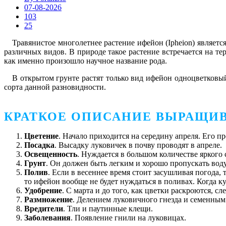
07-08-2026
103
25
Травянистое многолетнее растение ифейон (Ipheion) являет
различных видов. В природе такое растение встречается на 
как именно произошло научное название рода.
В открытом грунте растят только вид ифейон одноцветковый
сорта данной разновидности.
КРАТКОЕ ОПИСАНИЕ ВЫРАЩИ
Цветение
. Начало приходится на середину апреля. Его п
Посадка
. Высадку луковичек в почву проводят в апреле.
Освещенность
. Нуждается в большом количестве яркого 
Грунт
. Он должен быть легким и хорошо пропускать воду
Полив
. Если в весеннее время стоит засушливая погода,
то ифейон вообще не будет нуждаться в поливах. Когда ку
Удобрение
. С марта и до того, как цветки раскроются, 
Размножение
. Делением луковичного гнезда и семенным
Вредители
. Тли и паутинные клещи.
Заболевания
. Появление гнили на луковицах.