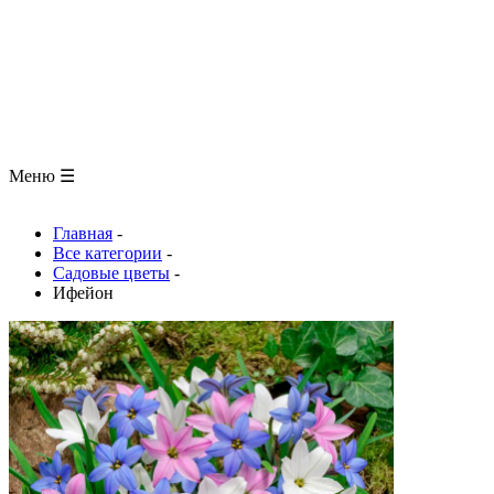
ЗООЛОГИЯ
АНАТОМИЯ ЧЕЛОВЕКА
ОБЩАЯ БИОЛОГИЯ
МЕДИЦИНА
РАЗНОЕ
ТРАВНИК
ЦВЕТОВОД
Глоссарий
Меню ☰
Главная
-
Все категории
-
Садовые цветы
-
Ифейон