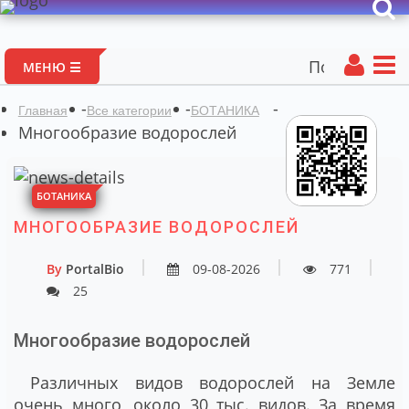
Портал авторс
МЕНЮ ☰
-
-
-
Главная
Все категории
БОТАНИКА
Многообразие водорослей
БОТАНИКА
МНОГООБРАЗИЕ ВОДОРОСЛЕЙ
By
PortalBio
09-08-2026
771
25
Многообразие водорослей
Различных видов водорослей на Земле
очень много, около 30 тыс. видов. За время