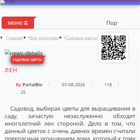
Портал авторских м
МЕНЮ ☰
-
-
-
Лен
Главная
Все категории
Садовые цветы
САДОВЫЕ ЦВЕТЫ
ЛЕН
By
PortalBio
07-08-2026
118
25
Садовод, выбирая цветы для выращивания в
саду, зачастую незаслуженно обходит
многолетний лен стороной. Дело в том, что
данный цветок с очень давних времен считали
прекрасным украшением дома, который к тому