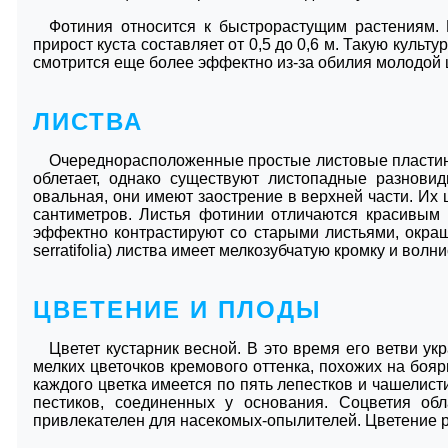
Фотиния относится к быстрорастущим растениям. П
прирост куста составляет от 0,5 до 0,6 м. Такую культу
смотрится еще более эффектно из-за обилия молодой 
ЛИСТВА
Очереднорасположенные простые листовые пластины
облетает, однако существуют листопадные разнови
овальная, они имеют заострение в верхней части. Их 
сантиметров. Листья фотинии отличаются красивым
эффектно контрастируют со старыми листьями, окраш
serratifolia) листва имеет мелкозубчатую кромку и волн
ЦВЕТЕНИЕ И ПЛОДЫ
Цветет кустарник весной. В это время его ветви у
мелких цветочков кремового оттенка, похожих на бо
каждого цветка имеется по пять лепестков и чашелисти
пестиков, соединенных у основания. Соцветия об
привлекателен для насекомых-опылителей. Цветение 