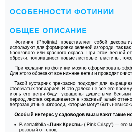
ОСОБЕННОСТИ ФОТИНИИ
ОБЩЕЕ ОПИСАНИЕ
Фотиния (Photinia) представляет собой декорат
используют для формировки зеленой изгороди, так как
бронзового или красного окраса. При этом весной о
обрезки, появившиеся новые листовые пластины, тож
При желании из фотинии можно сформировать эффе
Для этого обрезают все нижние ветви и проводят очист
Такой кустарник прекрасно подходит для выращива
столбчатых топиариев. И это далеко не все его преим
июнь его ветви будут украшены душистыми белыми 
период листва окрашивается в красивый алый оттен
ветрозащитные изгороди, которые могут быть невысоки
Особый интерес у садоводов вызывают такие но
P. serratifolia «
Пинк Криспи
» (‘Pink Crispy’) — ег
розовый оттенок;