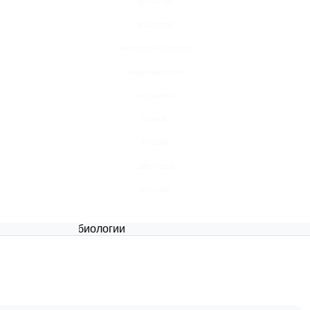
БОТАНИКА
ЗООЛОГИЯ
АНАТОМИЯ ЧЕЛОВЕКА
ОБЩАЯ БИОЛОГИЯ
МЕДИЦИНА
РАЗНОЕ
ТРАВНИК
ЦВЕТОВОД
Глоссарий
иалов по биологии