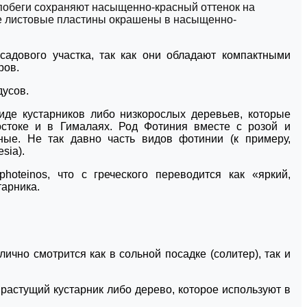
 побеги сохраняют насыщенно-красный оттенок на
ые листовые пластины окрашены в насыщенно-
садового участка, так как они обладают компактными
ров.
дусов.
де кустарников либо низкорослых деревьев, которые
стоке и в Гималаях. Род Фотиния вместе с розой и
ые. Не так давно часть видов фотинии (к примеру,
sia).
oteinos, что с греческого переводится как «яркий,
тарника.
ично смотрится как в сольной посадке (солитер), так и
 растущий кустарник либо дерево, которое используют в