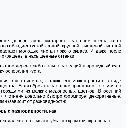
ивное дерево либо кустарник. Растение очень часто
 оно обладает густой кроной, крупной глянцевой листвой
трастают молодые листья яркого окраса. И даже после
е окрашены в насыщенные оттенки.
ктное дерево либо сольно растущий шаровидный куст.
ку основания куста.
ния в контейнерах, а также его можно растить в виде
ущества. Если обрезать растение правильно, то с мая по
гроздьями из мелких медоносных цветков. В осенний
ок. Фотиния довольно быстро формирует декоративные,
ми (зависит от разновидности).
вые разновидности, как:
о молодая листва с мелкозубчатой кромкой окрашена в