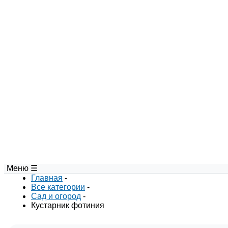
Меню ☰
Портал авторских матер
Главная
-
Все категории
-
Сад и огород
-
Кустарник фотиния