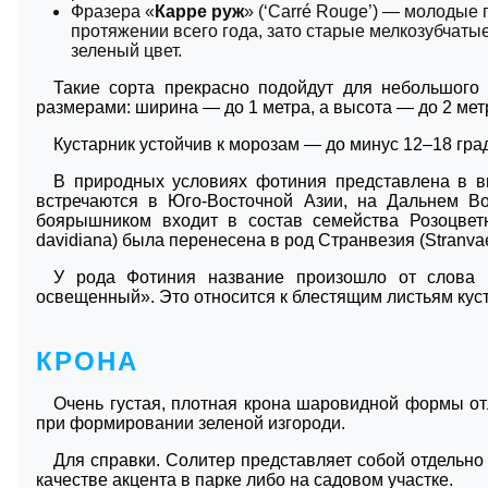
Фразера «
Карре руж
» (‘Carré Rouge’) — молодые
протяжении всего года, зато старые мелкозубчат
зеленый цвет.
Такие сорта прекрасно подойдут для небольшого 
размерами: ширина — до 1 метра, а высота — до 2 мет
Кустарник устойчив к морозам — до минус 12–18 гра
В природных условиях фотиния представлена в ви
встречаются в Юго-Восточной Азии, на Дальнем Во
боярышником входит в состав семейства Розоцветн
davidiana) была перенесена в род Странвезия (Stranvae
У рода Фотиния название произошло от слова ph
освещенный». Это относится к блестящим листьям кус
КРОНА
Очень густая, плотная крона шаровидной формы отл
при формировании зеленой изгороди.
Для справки. Солитер представляет собой отдельно
качестве акцента в парке либо на садовом участке.