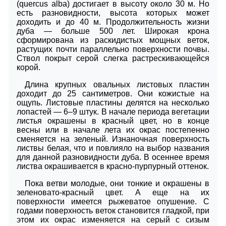
(quercus alba) достигает в высоту около 30 м. Но
есть разновидности, высота которых может
доходить и до 40 м. Продолжительность жизни
дуба — больше 500 лет. Широкая крона
сформирована из раскидистых мощных веток,
растущих почти параллельно поверхности почвы.
Ствол покрыт серой слегка растрескивающейся
корой.
Длина крупных овальных листовых пластин
доходит до 25 сантиметров. Они кожистые на
ощупь. Листовые пластины делятся на несколько
лопастей — 6–9 штук. В начале периода вегетации
листья окрашены в красный цвет, но в конце
весны или в начале лета их окрас постепенно
сменяется на зеленый. Изнаночная поверхность
листвы белая, что и повлияло на выбор названия
для данной разновидности дуба. В осеннее время
листва окрашивается в красно-пурпурный оттенок.
Пока ветви молодые, они тонкие и окрашены в
зеленовато-красный цвет. А еще на их
поверхности имеется рыжеватое опушение. С
годами поверхность веток становится гладкой, при
этом их окрас изменяется на серый с сизым