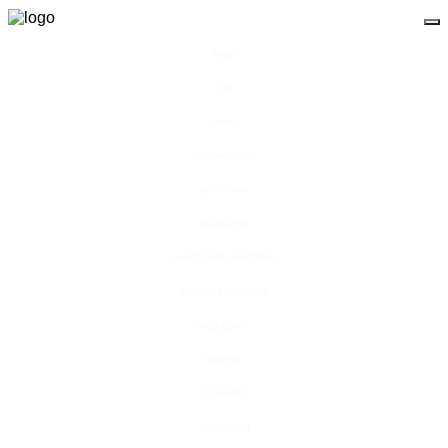
Видео
Чат
Лента
Презентации
БОТАНИКА
ЗООЛОГИЯ
АНАТОМИЯ ЧЕЛОВЕКА
ОБЩАЯ БИОЛОГИЯ
МЕДИЦИНА
РАЗНОЕ
ТРАВНИК
ЦВЕТОВОД