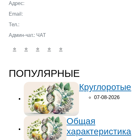
Адрес:
г. Тюмень ул. 50 лет Октября
Email:
admin@portalbio.ru
Тел.:
+7 (932) 324 39 51
Админ-чат.:
ЧАТ
⭐
⭐
⭐
⭐
⭐
ПОПУЛЯРНЫЕ
Круглоротые
07-08-2026
Общая
характеристика