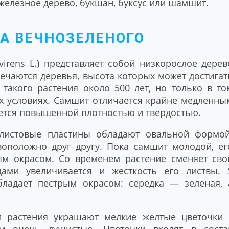
 железное дерево, букшан, буксус или шамшит.
А ВЕЧНОЗЕЛЕНОГО
irens L.) представляет собой низкорослое дерев
тречаются деревья, высота которых может достигат
такого растения около 500 лет, но только в то
ых условиях. Самшит отличается крайне медленны
чается повышенной плотностью и твердостью.
листовые пластины обладают овальной формой
воположно друг другу. Пока самшит молодой, ег
м окрасом. Со временем растение сменяет сво
ами увеличивается и жесткость его листвы. 
бладает пестрым окрасом: середка — зеленая, 
и растения украшают мелкие желтые цветочки 