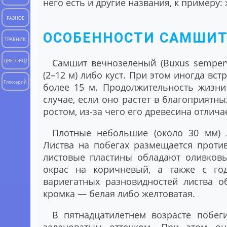
него есть и другие названия, к примеру:
РАЗНОЕ
ОСОБЕННОСТИ САМШИТ
ТРАВНИК
Самшит вечнозеленый (Buxus semperv
ЦВЕТОВОД
(2–12 м) либо куст. При этом иногда вс
Глоссарий
более 15 м. Продолжительность жизни 
случае, если оно растет в благоприятн
ростом, из-за чего его древесина отли
Плотные небольшие (около 30 мм) 
Листва на побегах размещается проти
листовые пластины обладают оливковы
окрас на коричневый, а также с год
вариегатных разновидностей листва о
кромка — белая либо желтоватая.
В пятнадцатилетнем возрасте побег