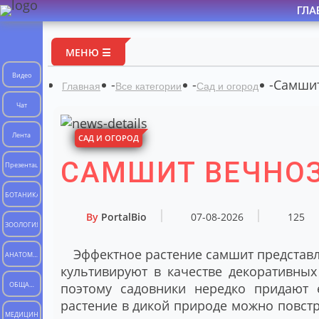
ГЛА
Порта
МЕНЮ ☰
Видео
-
-
-
Самшит
Главная
Все категории
Сад и огород
Чат
Лента
САД И ОГОРОД
САМШИТ ВЕЧНО
Презентации
БОТАНИКА
By
PortalBio
07-08-2026
125
ЗООЛОГИЯ
Эффектное растение самшит представ
АНАТОМИЯ
культивируют в качестве декоративных
ЧЕЛОВЕКА
поэтому садовники нередко придают
ОБЩАЯ
растение в дикой природе можно повстр
БИОЛОГИЯ
МЕДИЦИНА