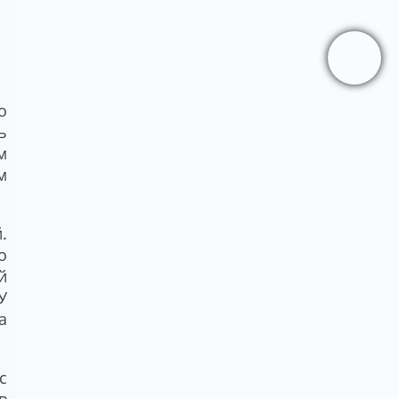
о
ь
м
м
.
о
й
У
а
с