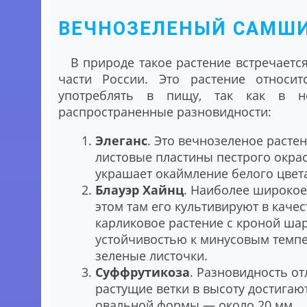
ВЕЧНОЗЕЛЕНЫЙ САМШИТ
В природе такое растение встречаетс
части России. Это растение относи
употреблять в пищу, так как в н
распространенные разновидности:
Элеганс
. Это вечнозеленое расте
листовые пластины пестрого окра
украшает окаймление белого цвет
Блауэр Хайнц
. Наиболее широкое
этом там его культивируют в каче
карликовое растение с кроной ша
устойчивостью к минусовым темпе
зеленые листочки.
Суффрутикоза
. Разновидность о
растущие ветки в высоту достигаю
овальной формы — около 20 мм.