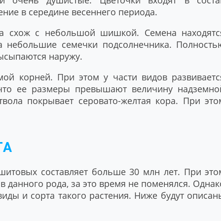
и очень душистые. Цветочки входят в соста
ение в середине весеннего периода.
а схож с небольшой шишкой. Семена находятс
а небольшие семечки подсолнечника. Полность
ысыпаются наружу.
мой корней. При этом у части видов развиваетс
 что ее размеры превышают величину надземно
твола покрывает серовато-желтая кора. При это
ТА
итовых составляет больше 30 млн лет. При это
в данного рода, за это время не поменялся. Однак
иды и сорта такого растения. Ниже будут описан