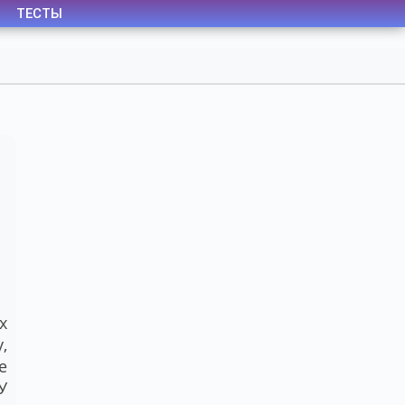
ТЕСТЫ
х
,
е
У