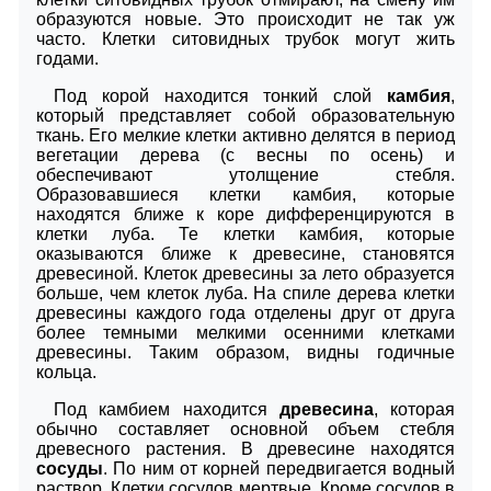
образуются новые. Это происходит не так уж
часто. Клетки ситовидных трубок могут жить
годами.
Под корой находится тонкий слой
камбия
,
который представляет собой образовательную
ткань. Его мелкие клетки активно делятся в период
вегетации дерева (с весны по осень) и
обеспечивают утолщение стебля.
Образовавшиеся клетки камбия, которые
находятся ближе к коре дифференцируются в
клетки луба. Те клетки камбия, которые
оказываются ближе к древесине, становятся
древесиной. Клеток древесины за лето образуется
больше, чем клеток луба. На спиле дерева клетки
древесины каждого года отделены друг от друга
более темными мелкими осенними клетками
древесины. Таким образом, видны годичные
кольца.
Под камбием находится
древесина
, которая
обычно составляет основной объем стебля
древесного растения. В древесине находятся
сосуды
. По ним от корней передвигается водный
раствор. Клетки сосудов мертвые. Кроме сосудов в