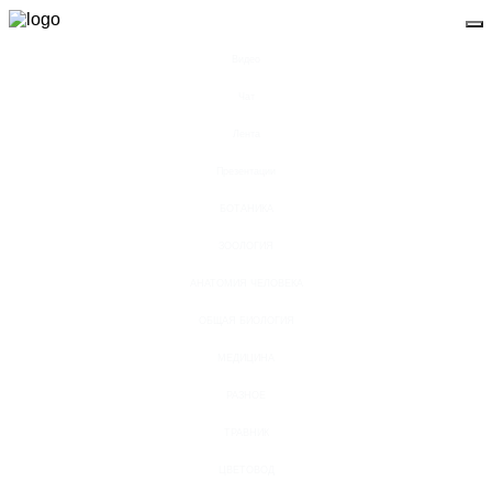
Видео
Чат
Лента
Презентации
БОТАНИКА
ЗООЛОГИЯ
АНАТОМИЯ ЧЕЛОВЕКА
ОБЩАЯ БИОЛОГИЯ
МЕДИЦИНА
РАЗНОЕ
ТРАВНИК
ЦВЕТОВОД