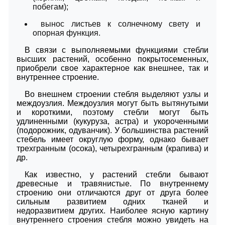
побегам);
вынос листьев к солнечному свету и
опорная функция.
В связи с выполняемыми функциями стебли
высших растений, особенно покрытосеменных,
приобрели свое характерное как внешнее, так и
внутреннее строение.
Во внешнем строении стебля выделяют узлы и
междоузлия. Междоузлия могут быть вытянутыми
и короткими, поэтому стебли могут быть
удлиненными (кукуруза, астра) и укороченными
(подорожник, одуванчик). У большинства растений
стебель имеет округлую форму, однако бывает
трехгранным (осока), четырехгранным (крапива) и
др.
Как известно, у растений стебли бывают
древесные и травянистые. По внутреннему
строению они отличаются друг от друга более
сильным развитием одних тканей и
недоразвитием других. Наиболее ясную картину
внутреннего строения стебля можно увидеть на