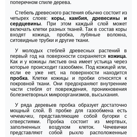
поперечном спиле дерева.
Стебель древесного растения обычно состоит из
четырех слоев:
коры, камбия, древесины и
сердцевины
. При этом каждый слой может
включать клетки разных тканей. Так в состав коры
входят кожица, пробка, лубяные волокна,
ситовидные трубки и другие ткани.
У молодых стеблей древесных растений в
первый год на поверхности сохраняется
кожица
.
Как и у кожицы листьев она имеет устьица через
которые происходит газообмен. Под кожицей или,
если ее уже нет, на поверхности находится
пробка
. Клетки кожицы и пробки относятся к
покровной ткани. Они предохраняют внутренние
части стебля от повреждения, проникновения
болезнетворных микроорганизмов, высыхания.
У ряда деревьев пробка образует достаточно
мощный слой. В пробке для газообмена есть
чечевички
, представляющие собой бугорки с
отверстиями. Пробка состоит из мертвых,
заполненных воздухом клеток. Чечевички
представляют собой рыхло расположенные