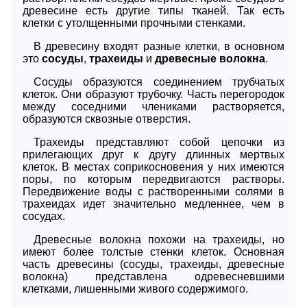
древесине есть другие типы тканей. Так есть
клетки с утолщенными прочными стенками.
В древесину входят разные клетки, в основном
это
сосуды
,
трахеиды
и
древесные волокна
.
Сосуды образуются соединением трубчатых
клеток. Они образуют трубочку. Часть перегородок
между соседними члениками растворяется,
образуются сквозные отверстия.
Трахеиды представляют собой цепочки из
прилегающих друг к другу длинных мертвых
клеток. В местах соприкосновения у них имеются
поры, по которым передвигаются растворы.
Передвижение воды с растворенными солями в
трахеидах идет значительно медленнее, чем в
сосудах.
Древесные волокна похожи на трахеиды, но
имеют более толстые стенки клеток. Основная
часть древесины (сосуды, трахеиды, древесные
волокна) представлена одревесневшими
клетками, лишенными живого содержимого.