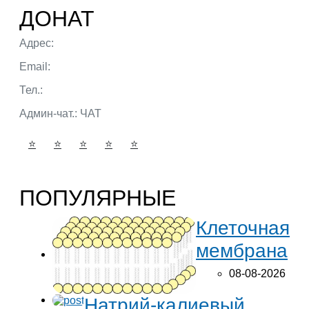
ДОНАТ
Адрес:
г. Тюмень ул. 50 лет Октября
Email:
admin@portalbio.ru
Тел.:
+7 (932) 324 39 51
Админ-чат.:
ЧАТ
⭐
⭐
⭐
⭐
⭐
ПОПУЛЯРНЫЕ
Клеточная
мембрана
08-08-2026
Натрий-калиевый