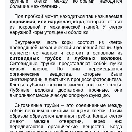
крупные клетки, между которыми находятся
большие межклетники.
Под пробкой может находиться так называемая
первичная, или наружная, кора
, которая состоит
из покровной и механической тканей. У клеток
наружной коры утолщены оболочки.
Внутренняя часть коры состоит из клеток
проводящей, механической и основной ткани.
Луб
является ее частью и состоит в основном из
ситовидных трубок
и
лубяных волокон
.
Ситовидные трубки представляют собой пучки
живых клеток. По ним перемещаются
органические вещества, которые были
синтезированы в листьях в процессе фотосинтеза.
Клетки лубяных волокон имеют толстые стенки.
Лубяные волокна достаточно прочные, они
выполняют механическую опорную функцию.
Ситовидные трубки ‒ это соединенные между
собой верхним и нижним концами клетки. Таким
образом образуется длинная трубка. Концы клеток
имеют мелкие отверстия, через них
передвигаются органические вещества. Когда
клетки ситовидных трубок отмирают, на смену им