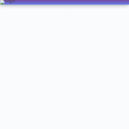
Видео
Чат
Лента
Презентации
БОТАНИКА
ЗООЛОГИЯ
АНАТОМИЯ ЧЕЛОВЕКА
ОБЩАЯ БИОЛОГИЯ
МЕДИЦИНА
РАЗНОЕ
ТРАВНИК
ЦВЕТОВОД