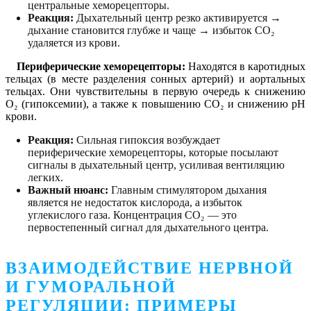
центральные хеморецепторы.
Реакция:
Дыхательный центр резко активируется →
дыхание становится глубже и чаще → избыток CO₂
удаляется из крови.
Периферические хеморецепторы:
Находятся в каротидных
тельцах (в месте разделения сонных артерий) и аортальных
тельцах. Они чувствительны в первую очередь к снижению
O₂ (гипоксемии), а также к повышению CO₂ и снижению pH
крови.
Реакция:
Сильная гипоксия возбуждает
периферические хеморецепторы, которые посылают
сигналы в дыхательный центр, усиливая вентиляцию
легких.
Важный нюанс:
Главным стимулятором дыхания
является не недостаток кислорода, а избыток
углекислого газа. Концентрация CO₂ — это
первостепенный сигнал для дыхательного центра.
ВЗАИМОДЕЙСТВИЕ НЕРВНОЙ
И ГУМОРАЛЬНОЙ
РЕГУЛЯЦИИ: ПРИМЕРЫ