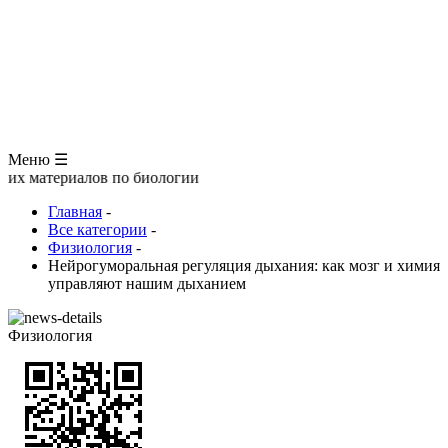
ЗООЛОГИЯ
АНАТОМИЯ ЧЕЛОВЕКА
ОБЩАЯ БИОЛОГИЯ
МЕДИЦИНА
РАЗНОЕ
ТРАВНИК
ЦВЕТОВОД
Глоссарий
Меню ☰
иалов по биологии
Главная
-
Все категории
-
Физиология
-
Нейрогуморальная регуляция дыхания: как мозг и химия
управляют нашим дыханием
Физиология