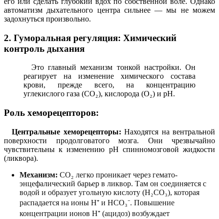
его или сделать глубокий вдох по собственной воле. Однако
автоматизм дыхательного центра сильнее — мы не можем
задохнуться произвольно.
2. Гуморальная регуляция: Химический
контроль дыхания
Это главный механизм тонкой настройки. Он
реагирует на изменение химического состава
крови, прежде всего, на концентрацию
углекислого газа (CO₂), кислорода (O₂) и pH.
Роль хеморецепторов:
Центральные хеморецепторы:
Находятся на вентральной
поверхности продолговатого мозга. Они чрезвычайно
чувствительны к изменению pH спинномозговой жидкости
(ликвора).
Механизм:
CO₂ легко проникает через гемато-
энцефалический барьер в ликвор. Там он соединяется с
водой и образует угольную кислоту (H₂CO₃), которая
распадается на ионы H⁺ и HCO₃⁻. Повышение
концентрации ионов H⁺ (ацидоз) возбуждает