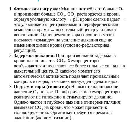
Физическая нагрузка:
Мышцы потребляют больше O₂
и производят больше CO₂. CO₂ растворяется в крови,
образуя угольную кислоту → pH крови слегка падает →
это улавливается центральными и периферическими
хеморецепторами → дыхательный центр усиливает
вентиляцию. Одновременно кора головного мозга
посылает «команду» на усиление дыхания еще до
изменения химии крови (условно-рефлекторная
регуляция).
Задержка дыхания:
При произвольной задержке в
крови накапливается CO₂. Хеморецепторы
возбуждаются и посылают все более сильные сигналы в
дыхательный центр. В какой-то момент его
автоматическая активность подавляет произвольный
контроль из коры, и человек вынужден сделать вдох.
Подъем в горы (гипоксия):
На высоте парциальное
давление O₂ низкое. Периферические хеморецепторы
реагируют на гипоксию и стимулируют дыхание.
Однако частое и глубокое дыхание (гипервентиляция)
вымывает CO₂ из крови, что может привести к
головокружению. Организму требуется время для
адаптации (акклиматизации).