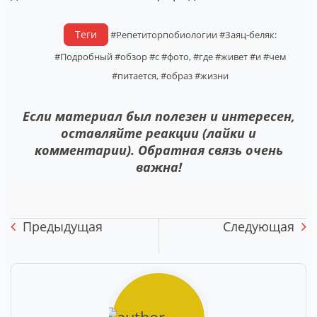
Теги
#Репетиторпобиологии
#Заяц-беляк:
#Подробный
#обзор
#с
#фото,
#где
#живет
#и
#чем
#питается,
#образ
#жизни
Если материал был полезен и интересен,
оставляйте реакции (лайки и
комментарии). Обратная связь очень
важна!
Предыдущая
Следующая