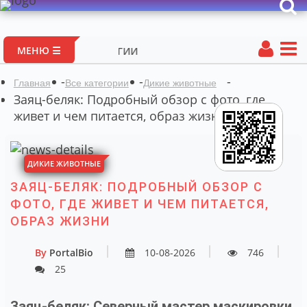
Портал авторс
МЕНЮ ☰
-
-
-
Главная
Все категории
Дикие животные
Заяц-беляк: Подробный обзор с фото, где
живет и чем питается, образ жизни
ДИКИЕ ЖИВОТНЫЕ
ЗАЯЦ-БЕЛЯК: ПОДРОБНЫЙ ОБЗОР С
ФОТО, ГДЕ ЖИВЕТ И ЧЕМ ПИТАЕТСЯ,
ОБРАЗ ЖИЗНИ
By
PortalBio
10-08-2026
746
25
Заяц-беляк: Северный мастер маскировки