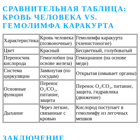
СРАВНИТЕЛЬНАЯ ТАБЛИЦА:
КРОВЬ ЧЕЛОВЕКА VS.
ГЕМОЛИМФА КАРАКУРТА
Кровь человека
Гемолимфа каракурта
Характеристика
(позвоночные)
(членистоногие)
Цвет
Красный
Бесцветный, голубоватый
Переносчик
Гемоглобин (на
Гемоцианин (на основе
кислорода
основе железа)
меди)
Система
Замкнутая (по
Открытая (омывает органы)
циркуляции
сосудам)
Перенос
Перенос O₂/CO₂, питание,
Основные
O₂/CO₂,
защита, гидравлика
функции
питание,
(движение)
защита
Через легкие,
Кислород поступает в
Дыхание
связанные с
гемолимфу из легочных
кровью
мешков
ЗАКЛЮЧЕНИЕ