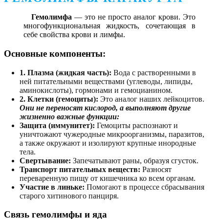
Гемолимфа
— это не просто аналог крови. Это
многофункциональная жидкость, сочетающая в
себе свойства крови и лимфы.
Основные компоненты:
1. Плазма (жидкая часть):
Вода с растворенными в
ней питательными веществами (углеводы, липиды,
аминокислоты), гормонами и гемоцианином.
2. Клетки (гемоциты):
Это аналог наших лейкоцитов.
Они не переносят кислород, а выполняют другие
жизненно важные функции:
Защита (иммунитет):
Гемоциты распознают и
уничтожают чужеродные микроорганизмы, паразитов,
а также окружают и изолируют крупные инородные
тела.
Свертывание:
Запечатывают раны, образуя сгусток.
Транспорт питательных веществ:
Разносят
переваренную пищу от кишечника ко всем органам.
Участие в линьке:
Помогают в процессе сбрасывания
старого хитинового панциря.
Связь гемолимфы и яда