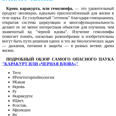
Кровь каракурта, или гемолимфа,
— это удивительный
продукт эволюции, идеально приспособленный для жизни в
теле паука. Ее голубоватый "оттенок" благодаря гемоцианину,
открытая система циркуляции и многофункциональность
делают ее не менее интересным объектом для изучения, чем
знаменитый яд "черной вдовы". Изучение гемолимфы
помогает понять, насколько разнообразны и изобретательны
могут быть пути решения одних и тех же биологических задач
— дыхания, питания и защиты — в разных ветвях древа
жизни.
ПОДРОБНЫЙ ОБЗОР САМОГО ОПАСНОГО ПАУКА
"КАРАКУРТ ИЛИ «ЧЕРНАЯ ВДОВА»"
Теги
#Репетиторпобиологии
#Какая
#кровь
#у
#каракурта:
#Цвет,
#состав,
#функции
#и