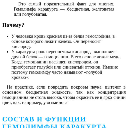
Это самый поразительный факт для многих.
Гемолимфа каракурта — бесцветная, желтоватая
или голубоватая.
Почему?
У человека кровь красная из-за белка гемоглобина, в
основе которого лежит железо. Он переносит
кислород.
У каракурта роль переносчика кислорода выполняет
другой белок — гемоцианин. В его основе лежит медь.
Когда гемоцианин насыщен кислородом, он
приобретает голубой или синеватый оттенок. Именно
поэтому гемолимфу часто называют «голубой
кровью».
На практике, если повредить покровы паука, вытечет в
основном бесцветная жидкость, так как концентрация
гемоцианина не столь высока, чтобы окрасить ее в ярко-синий
цвет, как, например, у осьминога.
СОСТАВ И ФУНКЦИИ
ГЕМОЛИМФЫ КАРАКУРТА