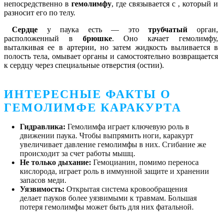
непосредственно в
гемолимфу
, где связывается с , который и
разносит его по телу.
Сердце
у паука есть — это
трубчатый
орган,
расположенный в
брюшке
. Оно качает гемолимфу,
выталкивая ее в артерии, но затем жидкость выливается в
полость тела, омывает органы и самостоятельно возвращается
к сердцу через специальные отверстия (остии).
ИНТЕРЕСНЫЕ ФАКТЫ О
ГЕМОЛИМФЕ КАРАКУРТА
Гидравлика:
Гемолимфа играет ключевую роль в
движении паука. Чтобы выпрямить ноги, каракурт
увеличивает давление гемолимфы в них. Сгибание же
происходит за счет работы мышц.
Не только дыхание:
Гемоцианин, помимо переноса
кислорода, играет роль в иммунной защите и хранении
запасов меди.
Уязвимость:
Открытая система кровообращения
делает пауков более уязвимыми к травмам. Большая
потеря гемолимфы может быть для них фатальной.