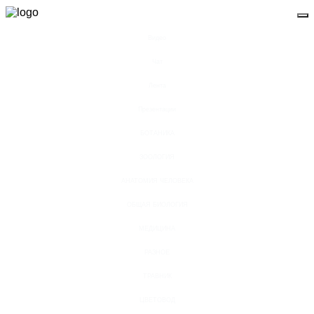
Видео
Чат
Лента
Презентации
БОТАНИКА
ЗООЛОГИЯ
АНАТОМИЯ ЧЕЛОВЕКА
ОБЩАЯ БИОЛОГИЯ
МЕДИЦИНА
РАЗНОЕ
ТРАВНИК
ЦВЕТОВОД