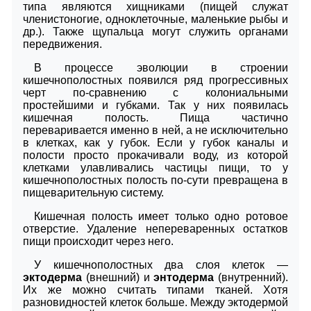
типа являются хищниками (пищей служат
членистоногие, одноклеточные, маленькие рыбы и
др.). Также щупальца могут служить органами
передвижения.
В процессе эволюции в строении
кишечнополостных появился ряд прогрессивных
черт по-сравнению с колониальными
простейшими и губками. Так у них появилась
кишечная полость. Пища частично
переваривается именно в ней, а не исключительно
в клетках, как у губок. Если у губок каналы и
полости просто прокачивали воду, из которой
клетками улавливались частицы пищи, то у
кишечнополостных полость по-сути превращена в
пищеварительную систему.
Кишечная полость имеет только одно ротовое
отверстие. Удаление непереваренных остатков
пищи происходит через него.
У кишечнополостных два слоя клеток —
эктодерма
(внешний) и
энтодерма
(внутренний).
Их же можно считать типами тканей. Хотя
разновидностей клеток больше. Между эктодермой