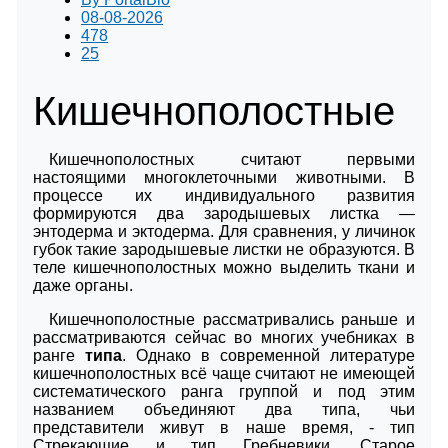
08-08-2026
478
25
Кишечнополостные
Кишечнополостных считают первыми
настоящими многоклеточными животными. В
процессе их индивидуального развития
формируются два зародышевых листка —
энтодерма и эктодерма. Для сравнения, у личинок
губок такие зародышевые листки не образуются. В
теле кишечнополостных можно выделить ткани и
даже органы.
Кишечнополостные рассматривались раньше и
рассматриваются сейчас во многих учебниках в
ранге
типа
. Однако в современной литературе
кишечнополостных всё чаще считают не имеющей
систематического ранга группой и под этим
названием объединяют два типа, чьи
представители живут в наше время, - тип
Стрекающие и тип Гребневики. Старое