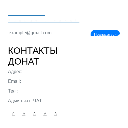
PORTALBIO
Знания - сила!
Подписаться
КОНТАКТЫ
ДОНАТ
Адрес:
г. Тюмень ул. 50 лет Октября
Email:
admin@portalbio.ru
Тел.:
+7 (932) 324 39 51
Админ-чат.:
ЧАТ
⭐
⭐
⭐
⭐
⭐