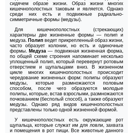
сидячем образе жизни. Образ жизни многих
кишечнополостных таковым и является. Однако
среди них есть и подвижные радиально-
симметричные формы (медузы).
Для кишечнополостных (стрекающих)
характерны две жизненные формы — полип и
медуза.
Полип
ведет прикрепленный образ жизни,
часто образует колонии, но есть и одиночные
формы.
Медуза
— подвижная жизненная форма,
по общей схеме строения напоминает несколько
уплощенный полип, который перевернут ротовым
отверстием и щупальцами вниз. В жизненном
цикле многих кишечнополостных происходит
чередование жизненных форм: полипы образуют
медузы, которые размножаются половым
способом, после чего образуются молодые
полипы, которые, встав взрослыми, размножаются
почкованием (бесполый способ), а также образуют
медузы. Однако ряд видов кишечнополостных
представлены только одной жизненной формой.
У кишечнополостных есть окружающие рот
щупальца, которые служат им для ловли, захвата
и помещения в рот пищи. Все животные данного