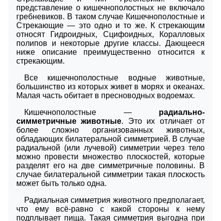
представление о кишечнополостных не включало
гребневиков. В таком случае Кишечнополостные и
Стрекающие — это одно и то же. К стрекающим
относят Гидроидных, Сцифоидных, Коралловых
полипов и некоторые другие классы. Дающееся
ниже описание преимущественно относится к
стрекающим.
Все кишечнополостные водные животные,
большинство из которых живет в морях и океанах.
Малая часть обитает в пресноводных водоемах.
Кишечнополостные —
радиально-
симметричные животные
. Это их отличает от
более сложно организованных животных,
обладающих билатеральной симметрией. В случае
радиальной (или лучевой) симметрии через тело
можно провести множество плоскостей, которые
разделят его на две симметричные половины. В
случае билатеральной симметрии такая плоскость
может быть только одна.
Радиальная симметрия животного предполагает,
что ему всё-равно с какой стороны к нему
подплывает пища. Такая симметрия выгодна при