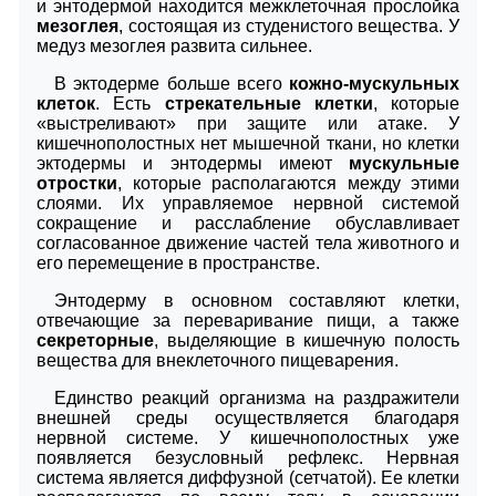
и энтодермой находится межклеточная прослойка
мезоглея
, состоящая из студенистого вещества. У
медуз мезоглея развита сильнее.
В эктодерме больше всего
кожно-мускульных
клеток
. Есть
стрекательные клетки
, которые
«выстреливают» при защите или атаке. У
кишечнополостных нет мышечной ткани, но клетки
эктодермы и энтодермы имеют
мускульные
отростки
, которые располагаются между этими
слоями. Их управляемое нервной системой
сокращение и расслабление обуславливает
согласованное движение частей тела животного и
его перемещение в пространстве.
Энтодерму в основном составляют клетки,
отвечающие за переваривание пищи, а также
секреторные
, выделяющие в кишечную полость
вещества для внеклеточного пищеварения.
Единство реакций организма на раздражители
внешней среды осуществляется благодаря
нервной системе. У кишечнополостных уже
появляется безусловный рефлекс. Нервная
система является диффузной (сетчатой). Ее клетки