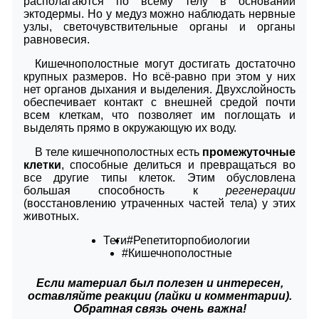
располагаются по всему телу в основании
эктодермы. Но у медуз можно наблюдать нервные
узлы, светочувствительные органы и органы
равновесия.
Кишечнополостные могут достигать достаточно
крупных размеров. Но всё-равно при этом у них
нет органов дыхания и выделения. Двухслойность
обеспечивает контакт с внешней средой почти
всем клеткам, что позволяет им поглощать и
выделять прямо в окружающую их воду.
В теле кишечнополостных есть
промежуточные
клетки
, способные делиться и превращаться во
все другие типы клеток. Этим обусловлена
большая способность к
регенерации
(восстановлению утраченных частей тела) у этих
животных.
Теги
#Репетиторпобиологии
#Кишечнополостные
Если материал был полезен и интересен,
оставляйте реакции (лайки и комментарии).
Обратная связь очень важна!