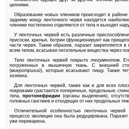
цепнями.
Образование новых члеников происходит в районе ш
заднему концу ленточного червя находятся наиболе
членики постепенно отделяются от тела и выходят на
У ленточных червей есть различные приспособлени
присоски, крючья, ботрии (функционируют как прищепк
части червя. Таким образом, паразит закрепляется в
всем телом, всасывая питательные вещества через по
Тело ленточных червей покрыто
тегументом
. Е
погруженных в мышечную ткань. С внешней стор
(
микротрихий
), которые всасывают пищу. Также те
хозяина.
Для ленточных червей, также как и для всех пло
покровами срастаются поперечные, продольные, сп
тела,
протонефридии
(органы выделения), отсутст
головных ганглиев и отходящих от них продольных тяж
Отличительной особенностью ленточных червей
процессе эволюции она была редуцирована. Паразит 
уже переварена.