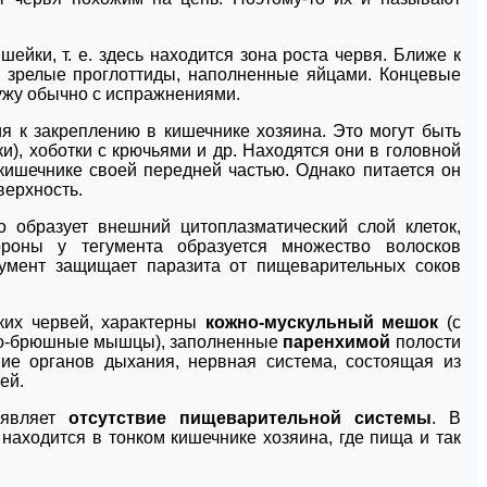
ейки, т. е. здесь находится зона роста червя. Ближе к
е зрелые проглоттиды, наполненные яйцами. Концевые
ружу обычно с испражнениями.
я к закреплению в кишечнике хозяина. Это могут быть
и), хоботки с крючьями и др. Находятся они в головной
 кишечнике своей передней частью. Однако питается он
верхность.
го образует внешний цитоплазматический слой клеток,
оны у тегумента образуется множество волосков
гумент защищает паразита от пищеварительных соков
ских червей, характерны
кожно-мускульный мешок
(с
ино-брюшные мышцы), заполненные
паренхимой
полости
вие органов дыхания, нервная система, состоящая из
ей.
 являет
отсутствие пищеварительной системы
. В
находится в тонком кишечнике хозяина, где пища и так