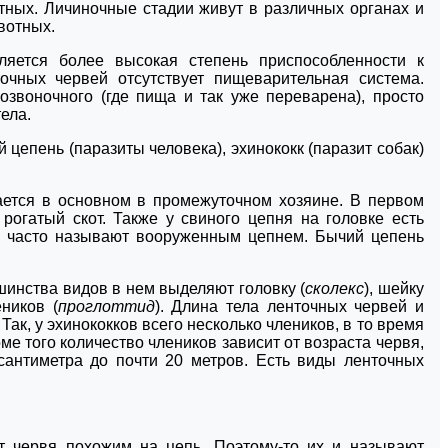
тных. Личиночные стадии живут в различных органах и
ивотных.
ляется более высокая степень приспособленности к
точных червей отсутствует пищеварительная система.
озвоночного (где пища и так уже переварена), просто
ела.
 цепень (паразиты человека), эхинококк (паразит собак)
ется в основном в промежуточном хозяине. В первом
рогатый скот. Также у свиного цепня на головке есть
го часто называют вооруженным цепнем. Бычий цепень
шинства видов в нем выделяют головку (
сколекс
), шейку
ников (
проглоттид
). Длина тела ленточных червей и
 Так, у эхинококков всего несколько члеников, в то время
ме того количество члеников зависит от возраста червя,
сантиметра до почти 20 метров. Есть виды ленточных
т червя похожим на цепь. Поэтому-то их и называют