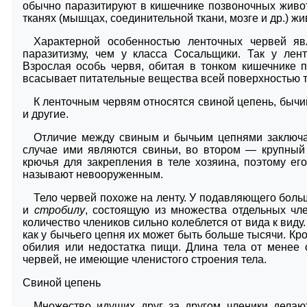
обычно паразитируют в кишечнике позвоночных живо
тканях (мышцах, соединительной ткани, мозге и др.) ж
Характерной особенностью ленточных червей яв
паразитизму, чем у класса Сосальщики. Так у лен
Взрослая особь червя, обитая в тонком кишечнике п
всасывает питательные вещества всей поверхностью т
К ленточным червям относятся свиной цепень, бычий
и другие.
Отличие между свиным и бычьим цепнями заключа
случае ими являются свиньи, во втором — крупный 
крючья для закрепления в теле хозяина, поэтому е
называют невооруженным.
Тело червей похоже на ленту. У подавляющего боль
и
стробилу
, состоящую из множества отдельных чле
количество члеников сильно колеблется от вида к виду.
как у бычьего цепня их может быть больше тысячи. Кро
обилия или недостатка пищи. Длина тела от менее 
червей, не имеющие членистого строения тела.
Свиной цепень
Множество идущих друг за другом членики делаю