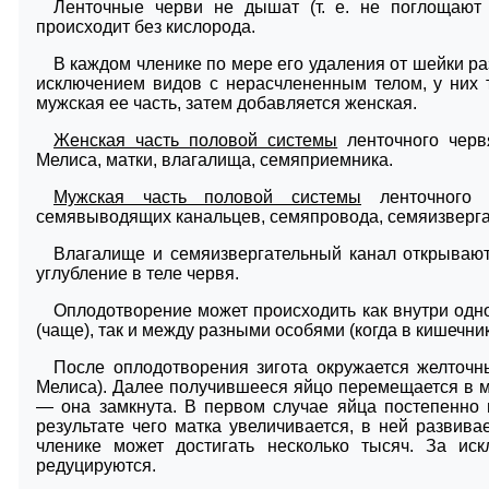
Ленточные черви не дышат (т. е. не поглощают 
происходит без кислорода.
В каждом членике по мере его удаления от шейки р
исключением видов с нерасчлененным телом, у них 
мужская ее часть, затем добавляется женская.
Женская часть половой системы
ленточного червя
Мелиса, матки, влагалища, семяприемника.
Мужская часть половой системы
ленточного 
семявыводящих канальцев, семяпровода, семяизверга
Влагалище и семяизвергательный канал открывают
углубление в теле червя.
Оплодотворение может происходить как внутри одн
(чаще), так и между разными особями (когда в кишечник
После оплодотворения зигота окружается желточны
Мелиса). Далее получившееся яйцо перемещается в ма
— она замкнута. В первом случае яйца постепенно 
результате чего матка увеличивается, в ней развив
членике может достигать несколько тысяч. За ис
редуцируются.