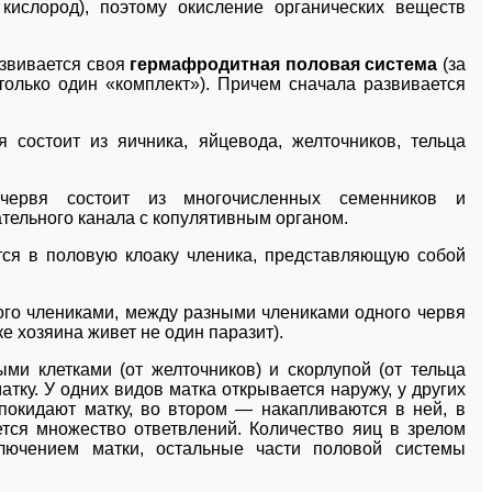
кислород), поэтому окисление органических веществ
азвивается своя
гермафродитная половая система
(за
только один «комплект»). Причем сначала развивается
 состоит из яичника, яйцевода, желточников, тельца
червя состоит из многочисленных семенников и
тельного канала с копулятивным органом.
ся в половую клоаку членика, представляющую собой
ого члениками, между разными члениками одного червя
е хозяина живет не один паразит).
ми клетками (от желточников) и скорлупой (от тельца
тку. У одних видов матка открывается наружу, у других
покидают матку, во втором — накапливаются в ней, в
ается множество ответвлений. Количество яиц в зрелом
ключением матки, остальные части половой системы