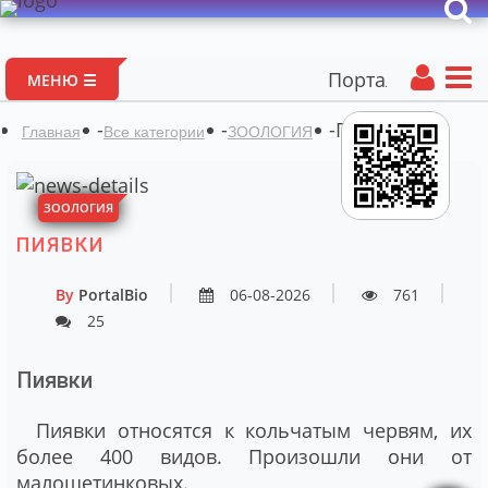
Портал авторских 
МЕНЮ ☰
-
-
-
Пиявки
Главная
Все категории
ЗООЛОГИЯ
ЗООЛОГИЯ
ПИЯВКИ
By
PortalBio
06-08-2026
761
25
Пиявки
Пиявки относятся к кольчатым червям, их
более 400 видов. Произошли они от
малощетинковых.