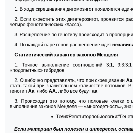
1. В ходе скрещивания дигомозигот появляется един
2. Если скрестить этих дигетерозигот, проявится р
четыре фенотипических класса).
3. Расщепление по генотипу происходит в пропорции 4
4. По каждой паре генов расщепление идет
независ
Статистический характер законов Менделя
1. Точное выполнение соотношений 3:1, 9:3:3:
«подопытных» гибридов.
2. Ошибочно представлять, что при скрещивании
Аа
стать такой при значительном количестве потомков. 
генотип
Аа
, либо
АА
, либо все будут
аа
.
3. Происходит это потому, что половые клетки о
выполнения законов Менделя — «многодетность», зна
Теги
#Репетиторпобиологии
#Генет
Если материал был полезен и интересен, остав