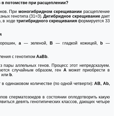
в в потомстве при расщеплении?
енов. При
моногибридном скрещивании
расщепление
азных генотипа (31=3).
Дигибридное скрещивание
дает
, в ходе
тригибридного скрещивания
формируется 33
я
горошин,
а
— зеленой,
В
— гладкой кожицей,
b
—
ления с генотипом
АаВb
.
з пары аллельных генов. Процесс этот непредсказуем.
аются случайным образом, ген
А
может приобрести в
В
или
b
.
т в одинаковом количестве (по одной четверти):
АВ, Ab,
ипов сперматозоидов в состоянии оплодотворить какую
оявиться девять генотипических классов, дающих четыре