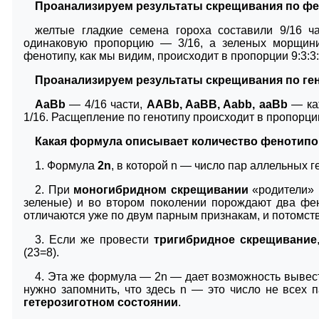
Проанализируем результаты скрещивания по фе
желтые гладкие семена гороха составили 9/16 ч
одинаковую пропорцию — 3/16, а зеленых морщини
фенотипу, как мы видим, происходит в пропорции 9:3:3:
Проанализируем результаты скрещивания по ге
AaBb
— 4/16 части,
AABb, AaBB, Aabb, aaBb
— ка
1/16. Расщепление по генотипу происходит в пропорции 4
Какая формула описывает количество фенотипо
1. Формула
2
n
, в которой n — число пар аллельных г
2. При
моногибридном скрещивании
«родители» 
зеленые) и во втором поколении порождают два фе
отличаются уже по двум парным признакам, и потомств
3. Если же провести
тригибридное скрещивание
(23=8).
4. Эта же формула — 2n — дает возможность вывес
нужно запомнить, что здесь n — это число не всех 
гетерозиготном состоянии
.