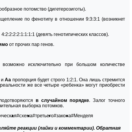
ообразное потомство (дигетерозиготы).
асщепление по фенотипу в отношении 9:3:3:1 (возникнет
:2:2:2:2:1:1:1:1 (девять генотипических классов).
имо
от прочих пар генов.
1 возможно исключительно при большом количестве
и
Аа
пропорция будет строго 1:2:1. Она лишь стремится
В реальности же все четыре «ребенка» могут приобрести
плодотворяются
в случайном порядке
. Залог точного
чительная выборка потомков.
ическая
#схема
#третьего
#закона
#Менделя
ляйте реакции (лайки и комментарии). Обратная