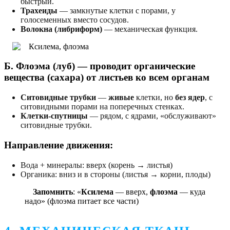
быстрый.
Трахеиды
— замкнутые клетки с порами, у
голосеменных вместо сосудов.
Волокна (либриформ)
— механическая функция.
Б. Флоэма (луб)
— проводит органические
вещества (сахара) от листьев ко всем органам
Ситовидные трубки
—
живые
клетки, но
без
ядер
, с
ситовидными порами на поперечных стенках.
Клетки-спутницы
— рядом, с ядрами, «обслуживают»
ситовидные трубки.
Направление движения:
Вода + минералы: вверх (корень → листья)
Органика: вниз и в стороны (листья → корни, плоды)
Запомнить
: «
Ксилема
— вверх,
флоэма
— куда
надо» (флоэма питает все части)