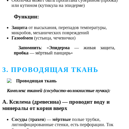
Оболочка может быть пропитана суберином (пробка)
или кутином (кутикула на эпидерме)
Функции:
Защита
от высыхания, перепадов температуры,
микробов, механических повреждений
Газообмен
(устьица, чечевички)
Запомнить
: «
Эпидерма
— живая защита,
пробка
— мёртвый панцирь»
3. ПРОВОДЯЩАЯ ТКАНЬ
Комплекс тканей (сосудисто-волокнистые пучки):
А. Ксилема (древесина)
— проводит воду и
минералы от корня вверх
Сосуды
(
трахеи
) —
мёртвые
полые трубки,
лигнифицированные стенки, есть перфорации. Ток