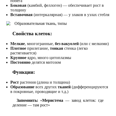
побега
Боковая
(камбий, феллоген) — обеспечивает рост в
толщину
Вставочная
(интеркалярная) — у злаков в узлах стебля
Свойства клеток:
Мелкие
, многогранные,
без вакуолей
(или с мелкими)
Плотное
прилегание,
тонкая
стенка (легко
растягивается)
Крупное
ядро, много цитоплазмы
Постоянно
делятся митозом
Функции:
Рост
растения (длина и толщина)
Образование
всех других
тканей
(дифференцируются
в покровные, проводящие и т.д.)
Запомнить:
«
Меристема
— завод клеток: где
деление — там рост»