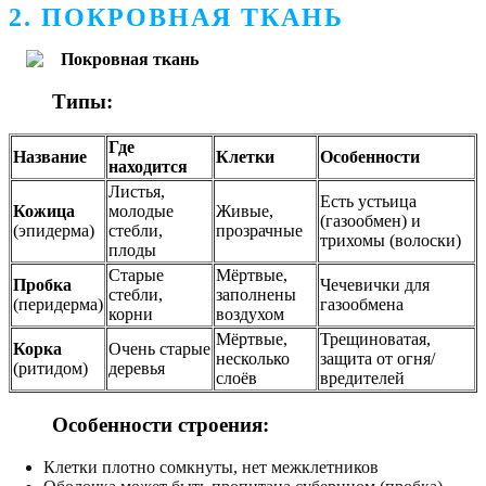
2. ПОКРОВНАЯ ТКАНЬ
Типы:
Где
Название
Клетки
Особенности
находится
Листья,
Есть устьица
Кожица
молодые
Живые,
(газообмен) и
(эпидерма)
стебли,
прозрачные
трихомы (волоски)
плоды
Старые
Мёртвые,
Пробка
Чечевички для
стебли,
заполнены
(перидерма)
газообмена
корни
воздухом
Мёртвые,
Трещиноватая,
Корка
Очень старые
несколько
защита от огня/
(ритидом)
деревья
слоёв
вредителей
Особенности строения:
Клетки плотно сомкнуты, нет межклетников