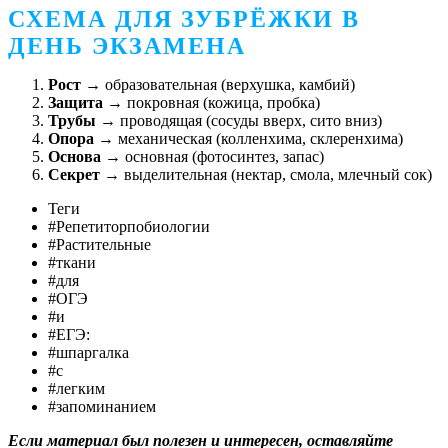
СХЕМА ДЛЯ ЗУБРЁЖКИ В
ДЕНЬ ЭКЗАМЕНА
Рост
→ образовательная (верхушка, камбий)
Защита
→ покровная (кожица, пробка)
Трубы
→ проводящая (сосуды вверх, сито вниз)
Опора
→ механическая (колленхима, склеренхима)
Основа
→ основная (фотосинтез, запас)
Секрет
→ выделительная (нектар, смола, млечный сок)
Теги
#Репетиторпобиологии
#Растительные
#ткани
#для
#ОГЭ
#и
#ЕГЭ:
#шпаргалка
#с
#легким
#запоминанием
Если материал был полезен и интересен, оставляйте