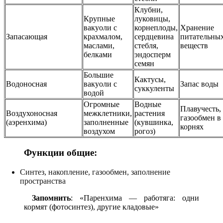
Клубни,
Крупные
луковицы,
вакуоли с
корнеплоды,
Хранение
Запасающая
крахмалом,
сердцевина
питательны
маслами,
стебля,
веществ
белками
эндосперм
семян
Большие
Кактусы,
Водоносная
вакуоли с
Запас воды
суккуленты
водой
Огромные
Водные
Плавучесть,
Воздухоносная
межклетники,
растения
газообмен в
(аэренхима)
заполненные
(кувшинка,
корнях
воздухом
рогоз)
Функции общие:
Синтез, накопление, газообмен, заполнение
пространства
Запомнить
: «Паренхима — работяга: одни
кормят (фотосинтез), другие кладовые»