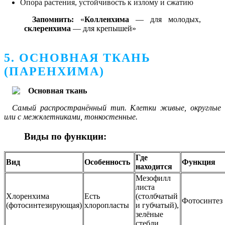
Опора растения, устойчивость к излому и сжатию
Запомнить:
«
Колленхима
— для молодых,
склеренхима
— для крепышей»
5. ОСНОВНАЯ ТКАНЬ
(ПАРЕНХИМА)
Самый распространённый тип. Клетки живые, округлые
или с межклетниками, тонкостенные.
Виды по функции:
Где
Вид
Особенность
Функция
находится
Мезофилл
листа
Хлоренхима
Есть
(столбчатый
Фотосинтез
(фотосинтезирующая)
хлоропласты
и губчатый),
зелёные
стебли