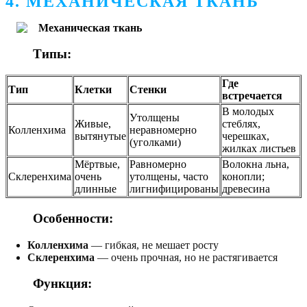
4. МЕХАНИЧЕСКАЯ ТКАНЬ
Типы:
Где
Тип
Клетки
Стенки
встречается
В молодых
Утолщены
Живые,
стеблях,
Колленхима
неравномерно
вытянутые
черешках,
(уголками)
жилках листьев
Мёртвые,
Равномерно
Волокна льна,
Склеренхима
очень
утолщены, часто
конопли;
длинные
лигнифицированы
древесина
Особенности:
Колленхима
— гибкая, не мешает росту
Склеренхима
— очень прочная, но не растягивается
Функция
: