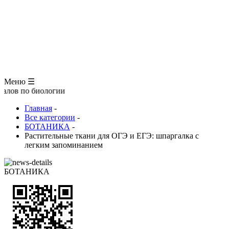
ЗООЛОГИЯ
АНАТОМИЯ ЧЕЛОВЕКА
ОБЩАЯ БИОЛОГИЯ
МЕДИЦИНА
РАЗНОЕ
ТРАВНИК
ЦВЕТОВОД
Глоссарий
Меню ☰
иологии
Главная
-
Все категории
-
БОТАНИКА
-
Растительные ткани для ОГЭ и ЕГЭ: шпаргалка с
легким запоминанием
БОТАНИКА