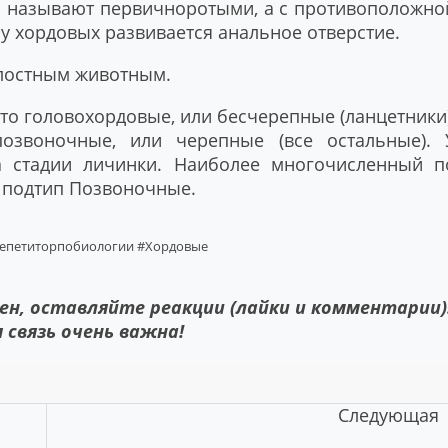
им называют первичноротыми, а с противоположно
у хордовых развивается анальное отверстие.
олостным животным.
то головохордовые, или бесчерепные (ланцетники)
озвоночные, или черепные (все остальные). 
а стадии личинки. Наиболее многочисленный п
 подтип Позвоночные.
епетиторпобиологии
#Хордовые
ен, оставляйте реакции (лайки и комментарии)
 связь очень важна!
Следующая