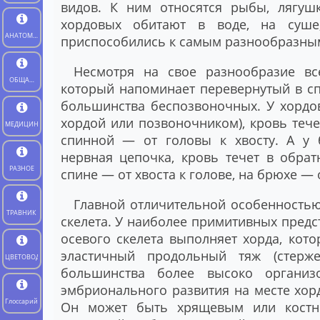
видов. К ним относятся рыбы, лягушк
хордовых обитают в воде, на суш
АНАТОМИЯ
приспособились к самым разнообразны
ЧЕЛОВЕКА
Несмотря на свое разнообразие в
ОБЩАЯ
который напоминает перевернутый в с
БИОЛОГИЯ
большинства беспозвоночных. У хордо
хордой или позвоночником), кровь тече
МЕДИЦИНА
спинной — от головы к хвосту. А у
нервная цепочка, кровь течет в обра
РАЗНОЕ
спине — от хвоста к голове, на брюхе — о
Главной отличительной особенностью
ТРАВНИК
скелета. У наиболее примитивных предс
осевого скелета выполняет хорда, кото
эластичный продольный тяж (стерж
ЦВЕТОВОД
большинства более высоко организ
эмбрионального развития на месте хор
Глоссарий
Он может быть хрящевым или костны