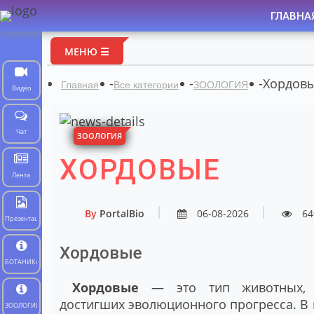
ГЛАВНА
МЕНЮ ☰
-
-
-
Хордов
Главная
Все категории
ЗООЛОГИЯ
Видео
Чат
ЗООЛОГИЯ
ХОРДОВЫЕ
Лента
By
PortalBio
06-08-2026
64
Презентации
Хордовые
БОТАНИКА
Хордовые
— это тип животных, о
достигших эволюционного прогресса. В
ЗООЛОГИЯ