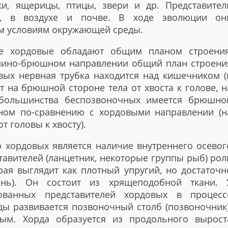
и, ящерицы, птицы, звери и др. Представител
е, в воздухе и почве. В ходе эволюции он
м условиям окружающей среды.
се хордовые обладают общим планом строения
пино-брюшном направлении общий план строени
вых нервная трубка находится над кишечником (
т на брюшной стороне тела от хвоста к голове, н
 большинства беспозвоночных имеется брюшно
тном по-сравнению с хордовыми направлении (н
т головы к хвосту).
 хордовых является наличие внутреннего осевог
тавителей (ланцетник, некоторые группы рыб) рол
рая выглядит как плотный упругий, но достаточн
ень). Он состоит из хрящеподобной ткани. 
ованных представителей хордовых в процесс
ды развивается позвоночный столб (позвоночник)
м. Хорда образуется из продольного вырост