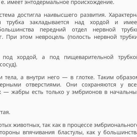
. е. имеет энтодермальное происхождение.
тема достигла наивысшего развития. Характерн
ая трубка закладывается над хордой и имее
большинства передний отдел нервной трубк
г. При этом невроцель (полость нервной трубки
я под хордой, а под пищеварительной трубко
сосуд).
 тела, а внутри него — в глотке. Таким образо
берными отверстиями. Они сохраняются у все
х — жабры есть только у эмбрионов в начальны
тая.
отых животных, так как в процессе эмбриональног
стороны впячивания бластулы, как у большинств