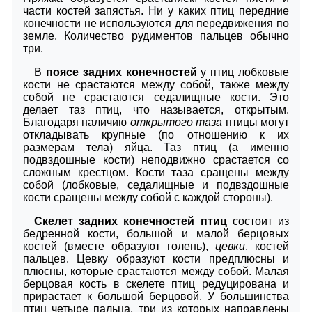
части костей запястья. Ни у каких птиц передние
конечности не используются для передвижения по
земле. Количество рудиментов пальцев обычно
три.
В
поясе задних конечностей
у птиц лобковые
кости не срастаются между собой, также между
собой не срастаются седалищные кости. Это
делает таз птиц, что называется, открытым.
Благодаря наличию
открытого таза
птицы могут
откладывать крупные (по отношению к их
размерам тела) яйца. Таз птиц (а именно
подвздошные кости) неподвижно срастается со
сложным крестцом. Кости таза сращены между
собой (лобковые, седалищные и подвздошные
кости сращены между собой с каждой стороны).
Скелет задних конечностей птиц
состоит из
бедренной кости, большой и малой берцовых
костей (вместе образуют голень),
цевки
, костей
пальцев. Цевку образуют кости предплюсны и
плюсны, которые срастаются между собой. Малая
берцовая кость в скелете птиц редуцирована и
прирастает к большой берцовой. У большинства
птиц четыре пальца, три из которых направлены