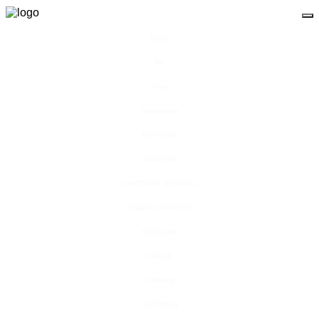
Видео
Чат
Лента
Презентации
БОТАНИКА
ЗООЛОГИЯ
АНАТОМИЯ ЧЕЛОВЕКА
ОБЩАЯ БИОЛОГИЯ
МЕДИЦИНА
РАЗНОЕ
ТРАВНИК
ЦВЕТОВОД