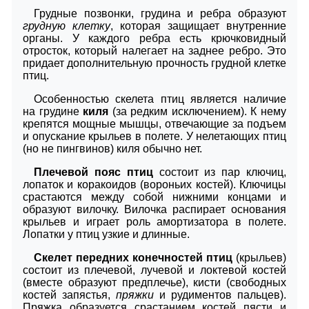
Грудные позвонки, грудина и ребра образуют
грудную клетку
, которая защищает внутренние
органы. У каждого ребра есть крючковидный
отросток, который налегает на заднее ребро. Это
придает дополнительную прочность грудной клетке
птиц.
Особенностью скелета птиц является наличие
на грудине
киля
(за редким исключением). К нему
крепятся мощные мышцы, отвечающие за подъем
и опускание крыльев в полете. У нелетающих птиц
(но не пингвинов) киля обычно нет.
Плечевой пояс птиц
состоит из пар ключиц,
лопаток и коракоидов (вороньих костей). Ключицы
срастаются между собой нижними концами и
образуют вилочку. Вилочка распирает основания
крыльев и играет роль амортизатора в полете.
Лопатки у птиц узкие и длинные.
Скелет передних конечностей птиц
(крыльев)
состоит из плечевой, лучевой и локтевой костей
(вместе образуют предплечье), кисти (свободных
костей запястья,
пряжки
и рудиментов пальцев).
Пряжка образуется срастанием костей пясти и