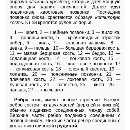
образуя
сложный крестец
, который дает мощную
опору для задних конечностей. Далее идут
подвижные хвостовые позвонки. Последние
позвонки снова срастаются образуя
копчиковую
кость
. К ней крепятся рулевые перья.
1 — череп, 2 — шейные позвонки, 3 — вилочка,
4 — вороньи кости, 5 — крючковидные отростки
ребер, 6 — киль, 7 — коленная чашечка, 8 —
цевка, 9 — пальцы, 10 — большая берцовая кость,
11 — малая берцовая кость, 12 — бедро, 13 —
седалищная кость, 14 — лобковая кость, 15 —
подвздошная кость, 16 — хвостовые позвонки, 17
— копчиковая кость, 18 — сложный крестец, 19 —
лопатка, 20 — поясничные позвонки, 21 —
плечевая кость, 22 — локтевая кость, 23 —
лучевая кость, 24 — запястья, 25 — кисть, 26 —
пальцы, 27 — крылышко
Ребра
птиц имеют особое строение. Каждое
ребро состоит из двух частей (верхней и нижней),
обычно подвижно соединенных между собой.
Верхние части ребер подвижно соединены с
позвоночником. Нижние части ребер соединены с
достаточно широкой
грудиной
.