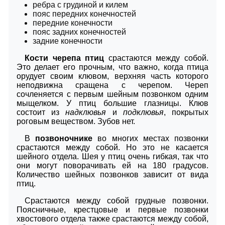
ребра с грудиной и килем
пояс передних конечностей
передние конечности
пояс задних конечностей
задние конечности
Кости черепа птиц
срастаются между собой.
Это делает его прочным, что важно, когда птица
орудует своим клювом, верхняя часть которого
неподвижна сращена с черепом. Череп
сочленяется с первым шейным позвонком одним
мыщелком. У птиц большие глазницы. Клюв
состоит из
надклювья
и
подклювья
, покрытых
роговым веществом. Зубов нет.
В
позвоночнике
во многих местах позвонки
срастаются между собой. Но это не касается
шейного отдела. Шея у птиц очень гибкая, так что
они могут поворачивать ей на 180 градусов.
Количество шейных позвонков зависит от вида
птиц.
Срастаются между собой грудные позвонки.
Поясничные, крестцовые и первые позвонки
хвостового отдела также срастаются между собой,