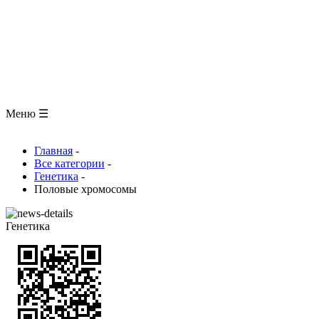
ЗООЛОГИЯ
АНАТОМИЯ ЧЕЛОВЕКА
ОБЩАЯ БИОЛОГИЯ
МЕДИЦИНА
РАЗНОЕ
ТРАВНИК
ЦВЕТОВОД
Глоссарий
Меню ☰
Главная
-
Все категории
-
Генетика
-
Половые хромосомы
Генетика