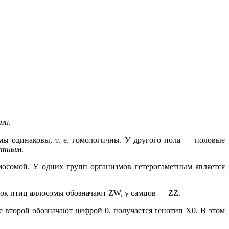
ами
.
мы одинаковы, т. е. гомологичны. У другого пола — половые
етным
.
мосомой. У одних групп организмов гетерогаметным является
ок птиц аллосомы обозначают ZW, у самцов — ZZ.
е второй обозначают цифрой 0, получается генотип X0. В этом