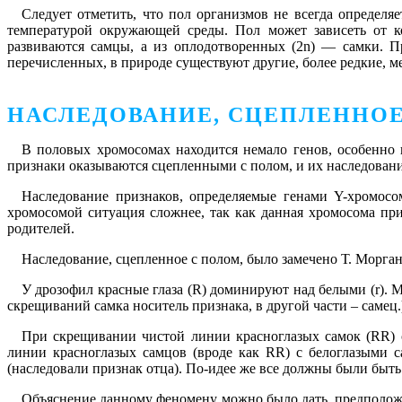
Следует отметить, что пол организмов не всегда определ
температурой окружающей среды. Пол может зависеть от ко
развиваются самцы, а из оплодотворенных (2n) — самки. П
перечисленных, в природе существуют другие, более редкие, 
НАСЛЕДОВАНИЕ, СЦЕПЛЕННОЕ
В половых хромосомах находится немало генов, особенно 
признаки оказываются сцепленными с полом, и их наследование
Наследование признаков, определяемые генами Y-хромосо
хромосомой ситуация сложнее, так как данная хромосома пр
родителей.
Наследование, сцепленное с полом, было замечено Т. Морг
У дрозофил красные глаза (R) доминируют над белыми (r). 
скрещиваний самка носитель признака, в другой части – самец.
При скрещивании чистой линии красноглазых самок (RR) с
линии красноглазых самцов (вроде как RR) с белоглазыми с
(наследовали признак отца). По-идее же все должны были быть
Объяснение данному феномену можно было дать, предположив,