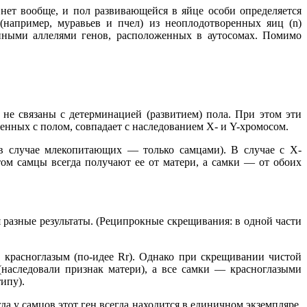
 нет вообще, и пол развивающейся в яйце особи определяется
например, муравьев и пчел) из неоплодотворенных яиц (n)
нными аллелями генов, расположенных в аутосомах. Помимо
не связаны с детерминацией (развитием) пола. При этом эти
енных с полом, совпадает с наследованием X- и Y-хромосом.
(в случае млекопитающих — только самцами). В случае с X-
ом самцы всегда получают ее от матери, а самки — от обоих
 разные результаты. (Реципрокные скрещивания: в одной части
ь красноглазым (по-идее Rr). Однако при скрещивании чистой
(наследовали признак матери), а все самки — красноглазыми
ипу).
а у самцов этот ген всегда находится в единичном экземпляре.