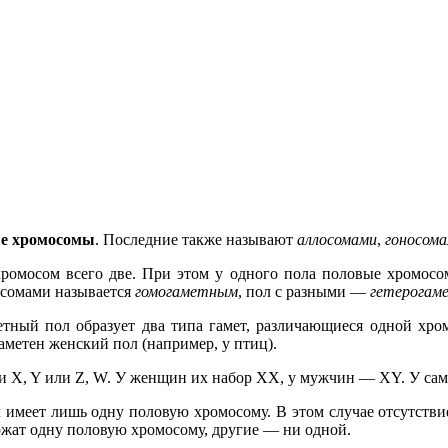
ые хромосомы
. Последние также называют
аллосомами
,
гоносом
ромосом всего две. При этом у одного пола половые хромосо
осомами называется
гомогаметным
, пол с разными —
гетерогам
етный пол образует два типа гамет, различающиеся одной хро
аметен женский пол (например, у птиц).
 X, Y или Z, W. У женщин их набор XX, у мужчин — XY. У сам
 имеет лишь одну половую хромосому. В этом случае отсутстви
ержат одну половую хромосому, другие — ни одной.