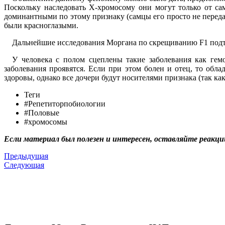
Поскольку наследовать X-хромосому они могут только от са
доминантными по этому признаку (самцы его просто не переда
были красноглазыми.
Дальнейшие исследования Моргана по скрещиванию F1 подтв
У человека с полом сцеплены такие заболевания как гем
заболевания проявятся. Если при этом болен и отец, то обла
здоровы, однако все дочери будут носителями признака (так ка
Теги
#Репетиторпобиологии
#Половые
#хромосомы
Если материал был полезен и интересен, оставляйте реакци
Предыдущая
Следующая