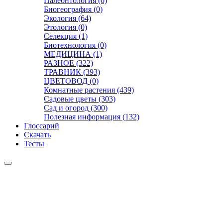
Палеонтология (0)
Биогеография (0)
Экология (64)
Этология (0)
Селекция (1)
Биотехнология (0)
МЕДИЦИНА (1)
РАЗНОЕ (322)
ТРАВНИК (393)
ЦВЕТОВОД (0)
Комнатные растения (439)
Садовые цветы (303)
Сад и огород (300)
Полезная информация (132)
Глоссарий
Скачать
Тесты
Видео
Чат
Лента
Презентации
БОТАНИКА