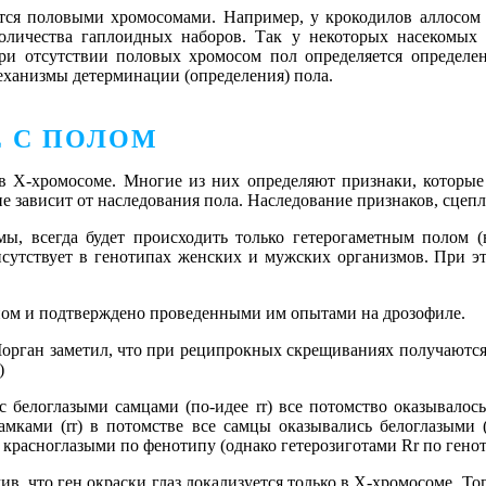
яется половыми хромосомами. Например, у крокодилов аллосом
личества гаплоидных наборов. Так у некоторых насекомых (
ри отсутствии половых хромосом пол определяется определе
механизмы детерминации (определения) пола.
 С ПОЛОМ
в X-хромосоме. Многие из них определяют признаки, которые 
 зависит от наследования пола. Наследование признаков, сцепл
мы, всегда будет происходить только гетерогаметным полом 
исутствует в генотипах женских и мужских организмов. При эт
аном и подтверждено проведенными им опытами на дрозофиле.
Морган заметил, что при реципрокных скрещиваниях получаются
)
 белоглазыми самцами (по-идее rr) все потомство оказывалос
амками (rr) в потомстве все самцы оказывались белоглазыми 
 красноглазыми по фенотипу (однако гетерозиготами Rr по генот
 что ген окраски глаз локализуется только в X-хромосоме. Тогд