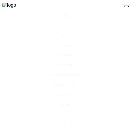
Видео
Чат
Лента
Презентации
БОТАНИКА
ЗООЛОГИЯ
АНАТОМИЯ ЧЕЛОВЕКА
ОБЩАЯ БИОЛОГИЯ
МЕДИЦИНА
РАЗНОЕ
ТРАВНИК
ЦВЕТОВОД