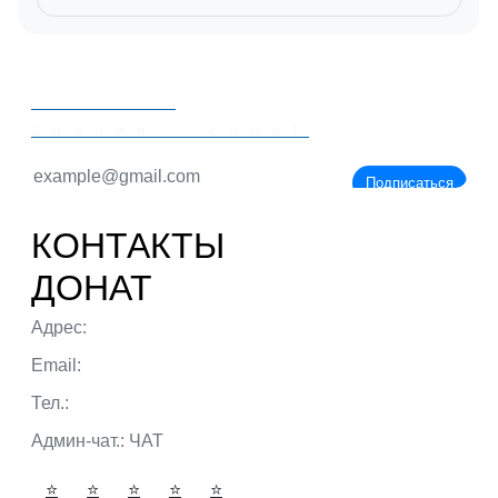
PORTALBIO
Знания - сила!
Подписаться
КОНТАКТЫ
ДОНАТ
Адрес:
г. Тюмень ул. 50 лет Октября
Email:
admin@portalbio.ru
Тел.:
+7 (932) 324 39 51
Админ-чат.:
ЧАТ
⭐
⭐
⭐
⭐
⭐