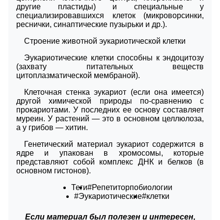
другие пластиды) и специальные у
специализировавшихся клеток (микроворсинки,
реснички, синаптические пузырьки и др.).
Строение животной эукариотической клетки
Эукариотические клетки способны к эндоцитозу
(захвату питательных веществ
цитоплазматической мембраной).
Клеточная стенка эукариот (если она имеется)
другой химической природы по-сравнению с
прокариотами. У последних ее основу составляет
муреин. У растений — это в основном целлюлоза,
а у грибов — хитин.
Генетический материал эукариот содержится в
ядре и упакован в хромосомы, которые
представляют собой комплекс ДНК и белков (в
основном гистонов).
Теги
#Репетиторпобиологии
#Эукариотические
#клетки
Если материал был полезен и интересен,