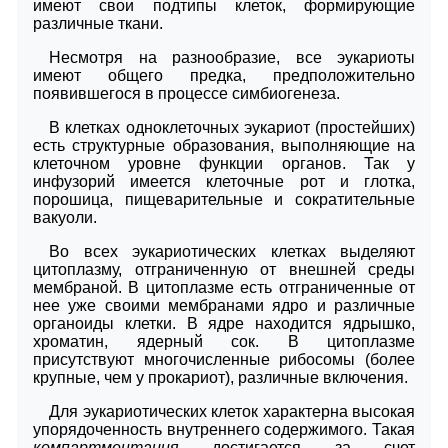
имеют свои подтипы клеток, формирующие
различные ткани.
Несмотря на разнообразие, все эукариоты
имеют общего предка, предположительно
появившегося в процессе симбиогенеза.
В клетках одноклеточных эукариот (простейших)
есть структурные образования, выполняющие на
клеточном уровне функции органов. Так у
инфузорий имеется клеточные рот и глотка,
порошица, пищеварительные и сократительные
вакуоли.
Во всех эукариотических клетках выделяют
цитоплазму, отграниченную от внешней среды
мембраной. В цитоплазме есть отграниченные от
нее уже своими мембранами ядро и различные
органоиды клетки. В ядре находится ядрышко,
хроматин, ядерный сок. В цитоплазме
присутствуют многочисленные рибосомы (более
крупные, чем у прокариот), различные включения.
Для эукариотических клеток характерна высокая
упорядоченность внутреннего содержимого. Такая
компартментация
достигается за счет