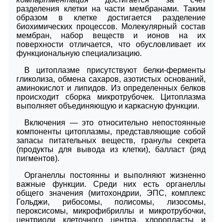
разделения клетки на части мембранами. Таким
образом в клетке достигается разделение
биохимических процессов. Молекулярный состав
мембран, набор веществ и ионов на их
поверхности отличается, что обусловливает их
функциональную специализацию.
В цитоплазме присутствуют белки-ферменты
гликолиза, обмена сахаров, азотистых оснований,
аминокислот и липидов. Из определенных белков
происходит сборка микротрубочек. Цитоплазма
выполняет объединяющую и каркасную функции.
Включения — это относительно непостоянные
компоненты цитоплазмы, представляющие собой
запасы питательных веществ, гранулы секрета
(продукты для вывода из клетки), балласт (ряд
пигментов).
Органеллы постоянны и выполняют жизненно
важные функции. Среди них есть органеллы
общего значения (митохондрии, ЭПС, комплекс
Гольджи, рибосомы, полисомы, лизосомы,
пероксисомы, микрофибриллы и микротрубочки,
центриоли клеточного центра, хлоропласты и