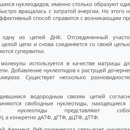
шихся нуклеодидов, именно столько образуют оди
быстро вращалась с затратой энергии. Но этого н
 эффективный способ справится с возникающим пр
одну из цепей ДНК. Отсоединенный участо
 целой цепи и снова соединяется со своей цепью
яются супервитки.
молекулы используется в качестве матрицы дл
епи. Добавление нуклеотидов к растущей дочерне
имераза
. Существует несколько разновидносте
дившимся водородным связям цепей согласн
иняются свободные нуклеотиды, находящиеся 
иеся нуклеотиды представляют собо
 а конкретно дАТФ, дГТФ, дЦТФ, дТТФ.
ей фермент ДНК-полимераза связывает нуклеоти