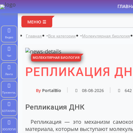
ГЛАВН
МЕНЮ ☰
-
-
Главная
Все категории
Молекулярная биология
Видео
Чат
МОЛЕКУЛЯРНАЯ БИОЛОГИЯ
РЕПЛИКАЦИЯ ДН
Лента
By
PortalBio
08-08-2026
642
Презентации
Репликация ДНК
БОТАНИКА
Репликация — это механизм самокоп
материала, которым выступают молекул
ЗООЛОГИЯ