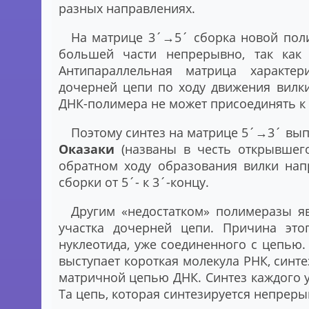
разных направлениях.
На матрице 3´→5´ сборка новой поли
большей части непрерывно, так как 
Антипараллельная матрица характер
дочерней цепи по ходу движения вилк
ДНК-полимера не может присоединять к 
Поэтому синтез на матрице 5´→3´ вы
Оказаки
(названы в честь открывшего
обратном ходу образования вилки нап
сборки от 5´- к 3´-концу.
Другим «недостатком» полимеразы яв
участка дочерней цепи. Причина это
нуклеотида, уже соединенного с цепью
выступает короткая молекула РНК, син
матричной цепью ДНК. Синтез каждого у
Та цепь, которая синтезируется непрер