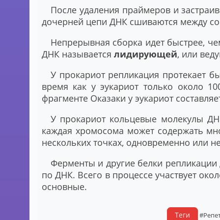
После удаления праймеров и застраи
дочерней цепи ДНК сшиваются между с
Непрерывная сборка идет быстрее, че
ДНК называется
лидирующей
, или ве
У прокариот репликация протекает бы
время как у эукариот только около 10
фрагменте Оказаки у эукариот составляе
У прокариот кольцевые молекулы ДНК
каждая хромосома может содержать мно
нескольких точках, одновременно или не
Ферменты и другие белки репликации 
по ДНК. Всего в процессе участвует око
основные.
Теги
#Репе