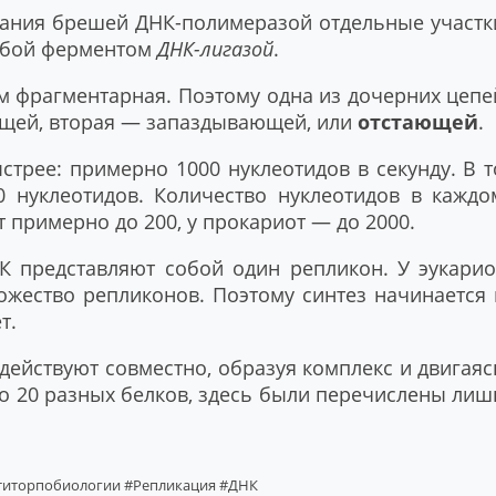
вания брешей ДНК-полимеразой отдельные участк
обой ферментом
ДНК-лигазой
.
м фрагментарная. Поэтому одна из дочерних цепе
дущей, вторая — запаздывающей, или
отстающей
.
стрее: примерно 1000 нуклеотидов в секунду. В т
0 нуклеотидов. Количество нуклеотидов в каждо
т примерно до 200, у прокариот — до 2000.
 представляют собой один репликон. У эукарио
жество репликонов. Поэтому синтез начинается 
т.
действуют совместно, образуя комплекс и двигаяс
ло 20 разных белков, здесь были перечислены лиш
титорпобиологии
#Репликация
#ДНК