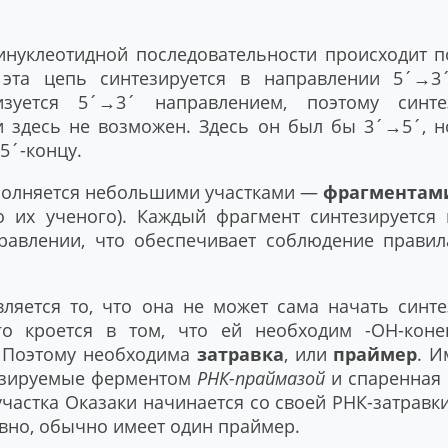
нуклеотидной последовательности происходит п
эта цепь синтезируется в направлении 5´→3´
изуется 5´→3´ направлением, поэтому синте
и здесь не возможен. Здесь он был бы 3´→5´, н
5´-концу.
полняется небольшими участками —
фрагментам
 их ученого). Каждый фрагмент синтезируется 
равлении, что обеспечивает соблюдение правил
ляется то, что она не может сама начать синте
го кроется в том, что ей необходим -OH-коне
. Поэтому необходима
затравка
, или
праймер
. И
тезируемые ферментом
РНК-праймазой
и спаренная 
частка Оказаки начинается со своей РНК-затравки
ывно, обычно имеет один праймер.