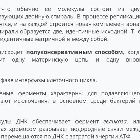
 что обычно ее молекулы состоит из дву
разующих двойную спираль. В процессе репликаци
тся, и на каждой строится новая комплементарна
ирали образуется две, идентичные исходной. Т. е
 идентичные матричной и между собой.
оисходит
полуконсервативным способом
, когд
жит одну материнскую цепь и одну внов
-фазе интерфазы клеточного цикла.
вные ферменты характерны для подавляющег
ают исключения, в основном среди бактерий 
екулы ДНК обеспечивает фермент
геликаза
, ил
тах хромосом разрывает водородные связи межд
перемещаются по ДНК с затратой энергии АТФ.