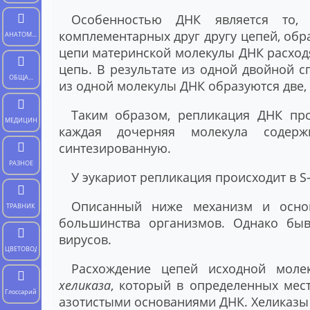
Особенностью ДНК является то,
комплементарных друг другу цепей, об
АНАТОМИЯ
цепи материнской молекулы ДНК расходя
ЧЕЛОВЕКА
цепь. В результате из одной двойной сп
ОБЩАЯ
из одной молекулы ДНК образуются две,
БИОЛОГИЯ
Таким образом, репликация ДНК пр
МЕДИЦИНА
каждая дочерняя молекула содер
синтезированную.
РАЗНОЕ
У эукариот репликация происходит в S
Описанный ниже механизм и осно
ТРАВНИК
большинства организмов. Однако быв
вирусов.
ЦВЕТОВОД
Расхождение цепей исходной мол
хеликаза
, который в определенных мес
Глоссарий
азотистыми основаниями ДНК. Хеликазы 