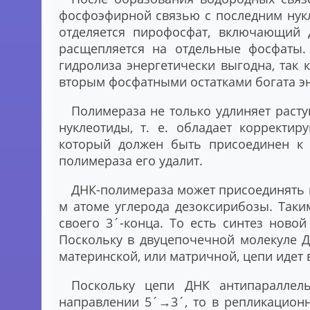
фосфоэфирной связью с последним нук
отделяется пирофосфат, включающий 
расщепляется на отдельные фосфаты.
гидролиза энергетически выгодна, так 
вторым фосфатными остатками богата эн
Полимераза не только удлиняет раст
нуклеотиды, т. е. обладает корректи
который должен быть присоединен к 
полимераза его удалит.
ДНК-полимераза может присоединять н
м атоме углерода дезоксирибозы. Таки
своего 3´-конца. То есть синтез новой
Поскольку в двуцепочечной молекуле Д
материнской, или матричной, цепи идет в
Поскольку цепи ДНК антипараллел
направлении 5´→3´, то в репликационн