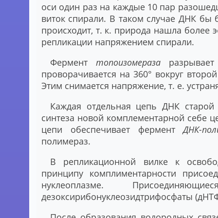
оси один раз на каждые 10 пар разошед
виток спирали. В таком случае ДНК бы 
происходит, т. к. природа нашла более
репликации напряжением спирали.
Фермент
топоизомераза
разрывает 
проворачивается на 360° вокруг второй
Этим снимается напряжение, т. е. устран
Каждая отдельная цепь ДНК старой 
синтеза новой комплементарной себе ц
цепи обеспечивает фермент
ДНК-пол
полимераз.
В репликационной вилке к освобо
принципу комплиментарности присоед
нуклеоплазме. Присоединяющ
дезоксирибонуклеозидтрифосфаты (дНТФ),
После образования водородных связ