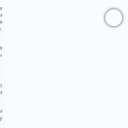
х
и
я
.
а
ь
о
и
и
у