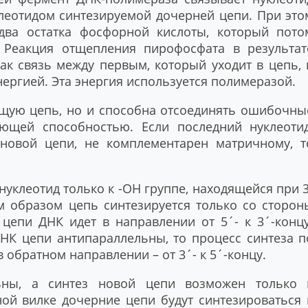
леотидом синтезируемой дочерней цепи. При это
два остатка фосфорной кислоты, который пото
 Реакция отщепления пирофосфата в результат
как связь между первым, который уходит в цепь, 
ергией. Эта энергия используется полимеразой.
ущую цепь, но и способна отсоединять ошибочны
рующей способностью. Если последний нуклеотид
новой цепи, не комплементарен матричному, т
уклеотид только к -OH группе, находящейся при 3
м образом цепь синтезируется только со сторон
 цепи ДНК идет в направлении от 5´- к 3´-концу
НК цепи антипараллельны, то процесс синтеза п
 обратном направлении – от 3´- к 5´-концу.
ьны, а синтез новой цепи возможен только 
ой вилке дочерние цепи будут синтезироваться 