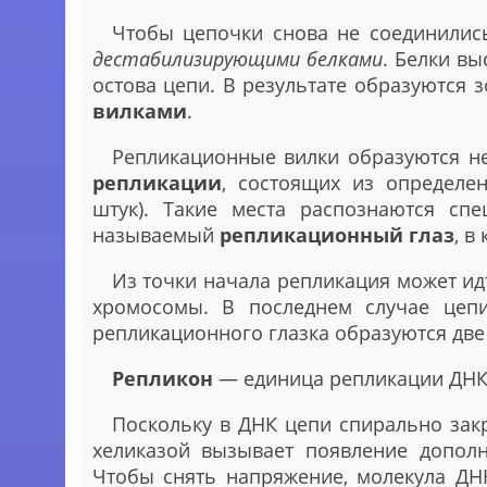
Чтобы цепочки снова не соединились
дестабилизирующими белками
. Белки в
остова цепи. В результате образуются
вилками
.
Репликационные вилки образуются не
репликации
, состоящих из определен
штук). Такие места распознаются спе
называемый
репликационный глаз
, в
Из точки начала репликация может идт
хромосомы. В последнем случае цепи
репликационного глазка образуются две
Репликон
— единица репликации ДНК, 
Поскольку в ДНК цепи спирально закр
хеликазой вызывает появление дополн
Чтобы снять напряжение, молекула ДН