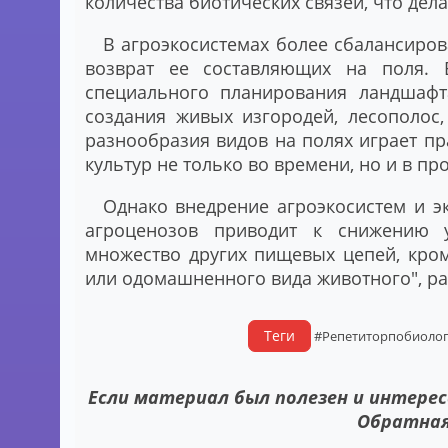
количества биотических связей, что дел
В агроэкосистемах более сбалансиро
возврат ее составляющих на поля. 
специального планирования ландшафта
создания живых изгородей, лесополос
разнообразия видов на полях играет п
культур не только во времени, но и в пр
Однако внедрение агроэкосистем и э
агроценозов приводит к снижению у
множество других пищевых цепей, кро
или одомашненного вида животного", ра
Теги
#Репетиторпобиоло
Если материал был полезен и интерес
Обратная