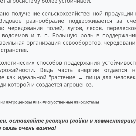
ает агросистему более устойчивой.
вано получение сельскохозяйственной продукции 
Видовое разнообразие поддерживается за сче
: чередования полей, лугов, лесов, перелесков
, водоемов и т. п. Большую роль в поддержани
равильная организация севооборотов, чередовани
остранстве.
кологических способов поддержания устойчивост
рожайности. Ведь часть энергии отдается н
ме как идеальной "растение → пища для человек
ди которой и создается агроценоз.
гии
#Агроценозы
#как
#искусственные
#экосистемы
ен, оставляйте реакции (лайки и комментарии)
 связь очень важна!