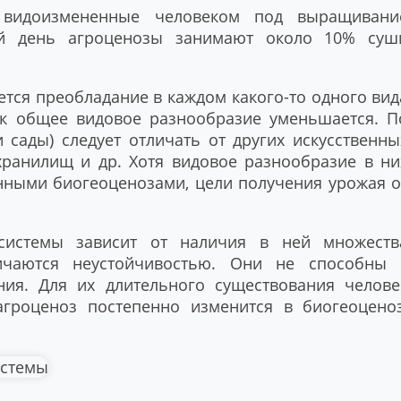
видоизмененные человеком под выращивани
ий день агроценозы занимают около 10% суш
тся преобладание в каждом какого-то одного вид
как общее видовое разнообразие уменьшается. П
 сады) следует отличать от других искусственны
охранилищ и др. Хотя видовое разнообразие в ни
нными биогеоценозами, цели получения урожая о
осистемы зависит от наличия в ней множеств
личаются неустойчивостью. Они не способны 
ния. Для их длительного существования челове
гроценоз постепенно изменится в биогеоценоз