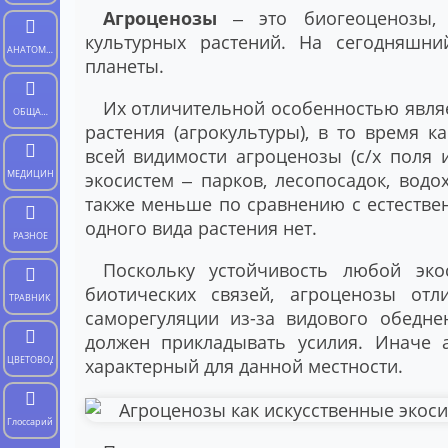
Агроценозы
‒ это биогеоценозы, 
культурных растений. На сегодняшн
АНАТОМИЯ
планеты.
ЧЕЛОВЕКА
Их отличительной особенностью являе
ОБЩАЯ
растения (агрокультуры), в то время 
БИОЛОГИЯ
всей видимости агроценозы (с/х поля и
МЕДИЦИНА
экосистем ‒ парков, лесопосадок, вод
также меньше по сравнению с естестве
одного вида растения нет.
РАЗНОЕ
Поскольку устойчивость любой эк
биотических связей, агроценозы от
ТРАВНИК
саморегуляции из-за видового обедне
должен прикладывать усилия. Иначе а
ЦВЕТОВОД
характерный для данной местности.
Глоссарий