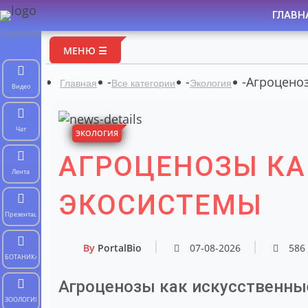
ГЛАВН
МЕНЮ ☰
-
-
-
Агроценоз
Главная
Все категории
Экология
Видео
Чат
ЭКОЛОГИЯ
АГРОЦЕНОЗЫ КА
Лента
ЭКОСИСТЕМЫ
Презентации
By
PortalBio
07-08-2026
586
БОТАНИКА
Агроценозы как искусственны
ЗООЛОГИЯ