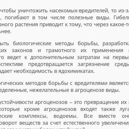
 чтобы уничтожить насекомых-вредителей, то из-з
но, погибают в том числе полезные виды. Гибел
ного растения приводит к тому, что через какое-т
ьнее.
ыть биологические методы борьбы, разработк
ских законов и грамотного их применения 
это ведет к дополнительным затратам на первы
спективе предотвращается загрязнение среды
падает необходимость в ядохимикатах.
гических методов борьбы с вредителями являетс
еделенные, нежелательные в агроценозе виды.
стойчивости аргоценозов ‒ это превращение их 
которые кроме агроценозов входят также луга
ческие комплексы, водоемы. Все вместе он
ворот веществ за счет естественного увеличени