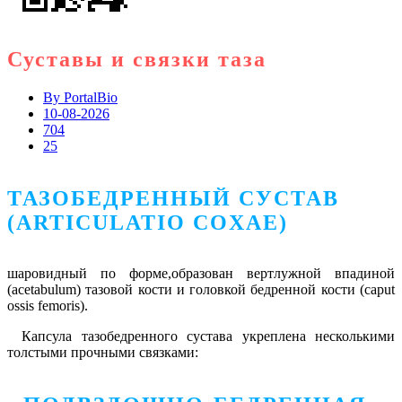
Суставы и связки таза
By
PortalBio
10-08-2026
704
25
ТАЗОБЕДРЕННЫЙ СУСТАВ
(ARTICULATIO COXAE)
шаровидный по форме,образован вертлужной впадиной
(acetabulum) тазовой кости и головкой бедренной кости (caput
ossis femoris).
Капсула тазобедренного сустава укреплена несколькими
толстыми прочными связками: