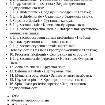
2. Ligg. sacroiliaca posteriora • 3aдние крестцово-
подвздошные связки;
3. Lig. iliofemorale • Подвздошно-бедренная связка;
4. Lig. ischiofemorale • Седалищно-бедренная связка;
5. Capsula articularis • Суставная капсула;
6. Lig. sacrotuberale • Крестцово-бугорная связка;
7. Lig. sacrococcygeum laterale • Латеральная крестцово-
копчиковая связка;
8. Lig. sacrococcygeum dorsale profundum • Глубокая
тыльная крестцово-копчиковая связка;
9. Lig. sacrococcygeum dorsole superficiale •
Поверхностная тыльная крестцово-копчиковая связка;
10. Processus falciformls • Серповидный отросток; 1
1. Lig. sacrotuberale (отрезана) • Крестцово-бугормая
связка;
12. Zona orbicularis • Круговая зона;
13. Labrum acetabuli • Вертлужная губа;
14. Membrana obturatoria • Запирательная мембрана;
15. Llg. sacrospinale • Крестцовоостистая связка;
16. Spina iliaca posterior superior • Задняя верхняя
подвздошная ость.
Теги
#Репетиторпобиологии
#Суставы