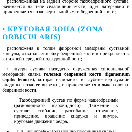
расположенная на задней стороне тазобедренного сустава,
начинается на теле седалищнои кости, идет латерально и
прикрепляется возле вертельной ямки бедренной кости;
• КРУГОВАЯ ЗОНА (ZONA
ORBICULARIS)
расположена в толще фиброзной мембраны суставной
капсулы, охватывает шейку бедренной кости и прикрепляется
к нижней передней подвздошной ости;
• внутри сустава находится окруженная синовиальной
мембраной связка
головки бедренной кости (ligamentum
capitis femoris)
, которая начинается в глубине вертлужной
впадины, возле ее вырезки, и прикрепляется в ямке головки
бедренной кости.
Тазобедренный сустав по форме чашеобразный
(разновидность шаровидного). Движение в
суставе: сгибание, разгибание, отведение,
приведение, вращение кнаружи и внутрь,
круговые движения бедра.
1. Lig. iliolumbale • Подвздошно-поясничная связка;