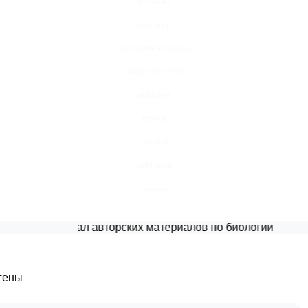
БОТАНИКА
ЗООЛОГИЯ
АНАТОМИЯ ЧЕЛОВЕКА
ОБЩАЯ БИОЛОГИЯ
МЕДИЦИНА
РАЗНОЕ
ТРАВНИК
ЦВЕТОВОД
Глоссарий
Портал авторских материалов по биологии
гены