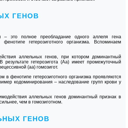
ЫХ ГЕНОВ
)
– это полное преобладание одного аллеля гена
в фенотипе гетерозиготного организма. Вспоминаем
йствия аллельных генов, при котором доминантный
В результате гетерозигота (Аа) имеет промежуточный
цессивной (аа) гомозигот.
ром в фенотипе гетерозиготного организма проявляются
пример кодоминирования – наследование групп крови у
аимодействия аллельных генов доминантный признак в
сильнее, чем в гомозиготном.
ЬНЫХ ГЕНОВ