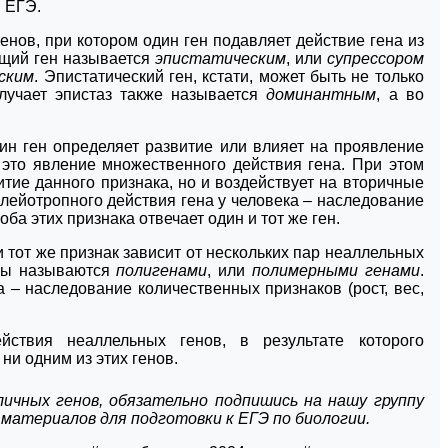
 ЕГЭ.
енов, при котором один ген подавляет действие гена из
ющий ген называется
эпистатическим
, или
супрессором
ским
. Эпистатический ген, кстати, может быть не только
лучает эпистаз также называется
доминантным
, а во
дин ген определяет развитие или влияет на проявление
 это явление множественного действия гена. При этом
тие данного признака, но и воздействует на вторичные
лейотропного действия гена у человека – наследование
ба этих признака отвечает один и тот же ген.
и тот же признак зависит от нескольких пар неаллельных
ены называются
полигенами
, или
полимерными генами
.
 – наследование количественных признаков (рост, вес,
йствия неаллельных генов, в результате которого
ни одним из этих генов.
личных генов, обязательно подпишись на нашу
группу
материалов для подготовки к ЕГЭ по биологии.