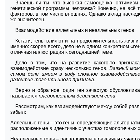
Знаешь ли ты, что высокая самооценка, оптимизм
генетической программы человека? Конечно, не всё т
факторов, в том числе внешних. Однако вклад наслед
же значителен.
Взаимодействие аллельлных и неаллельных генов
Кстати, гены влияют и на продолжительность жизни.
именно: скорее всего, дело не в одном конкретном «ге
отличная иллюстрация к сегодняшней теме.
Дело в том, что на развитие какого-то признак
взаимодействие сразу нескольких генов.
Важный моме
самом деле имеем в виду сложное взаимодействие
развитие того или иного признака.
Верно и обратное: один ген зачастую обусловлива
называется
плейотропным действием гена
.
Рассмотрим, как взаимодействуют между собой разл
забыл:
Аллельные гены – это гены, определяющие альтернатив
расположенные в идентичных участках гомологичных 
Неаллельные гены – расположены в различных участка