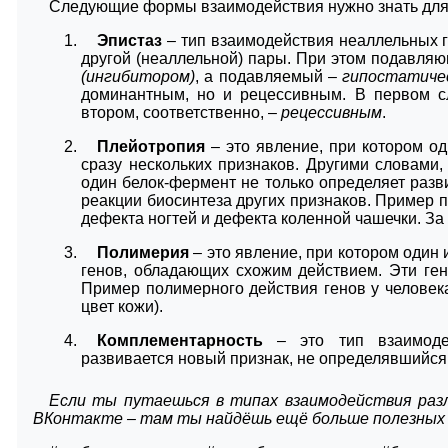
Следующие формы взаимодействия нужно знать для
Эпистаз
– тип взаимодействия неаллельных г
другой (неаллельной) пары. При этом подавля
(ингибитором)
, а подавляемый –
гипостатиче
доминантным, но и рецессивным. В первом с
втором, соответственно, –
рецессивным
.
Плейотропия
– это явление, при котором о
сразу нескольких признаков. Другими словами,
один белок-фермент не только определяет разви
реакции биосинтеза других признаков. Пример п
дефекта ногтей и дефекта коленной чашечки. За о
Полимерия
– это явление, при котором один 
генов, обладающих схожим действием. Эти г
Пример полимерного действия генов у человека
цвет кожи).
Комплементарность
– это тип взаимоде
развивается новый признак, не определявшийся 
Если ты путаешься в типах взаимодействия раз
ВКонтакте
– там ты найдёшь ещё больше полезных 