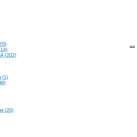
70)
14)
 (202)
 (1)
8)
я (20)