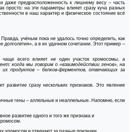
 и даже предрасположенность к лишнему весу – часть
ак просто: на эти параметры влияет сразу куча разных
ственности в наш характер и физическое состояние всё
 Правда, учёным пока не удалось точно определить, как
не долголетия», а в их удачном сочетании. Этот пример –
а чаще всего влияет не один участок хромосомы, а
нт: когда мы говорим о «взаимодействии генов», на
 их продуктов – белков-ферментов, отвечающих за
ет развитие сразу нескольких признаков. Это явление
ичные гены – аллельные и неаллельные. Напомню, если
ное развитие одного и того же признака и
хромосом.
х хромосом и отвечают за разные признаки.