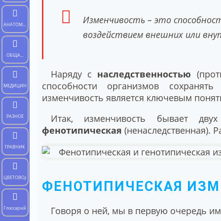
Изменчивость – это способност
АНАТОМИЯ
воздействием внешних или вну
ЧЕЛОВЕКА
ОБЩАЯ
БИОЛОГИЯ
Наряду с
наследственностью
(про
способности организмов сохранят
МЕДИЦИНА
изменчивость является ключевым понят
Итак, изменчивость бывает дву
РАЗНОЕ
фенотипическая
(ненаследственная). 
ТРАВНИК
ЦВЕТОВОД
ФЕНОТИПИЧЕСКАЯ ИЗМ
Глоссарий
Говоря о ней, мы в первую очередь и