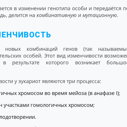
ется в изменении генотипа особи и передаётся п
дь, делится на
комбинативную
и
мутационную
.
МЕНЧИВОСТЬ
 новых комбинаций генов (так называемы
тельских особей. Этот вид изменчивости возможе
 в результате которого возникает большо
сти у эукариот являются три процесса:
чных хромосом во время мейоза (в анафазе I);
н участками гомологичных хромосом;
плодотворении.