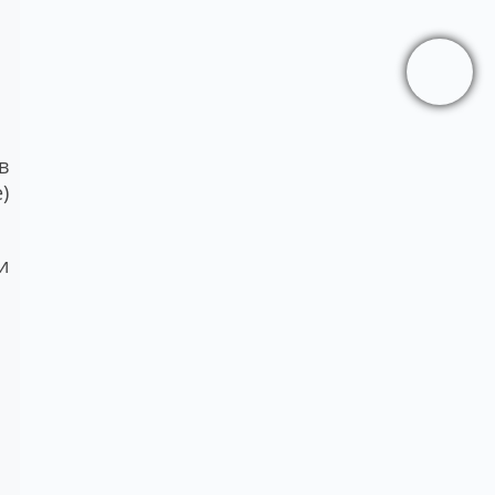
в
)
и