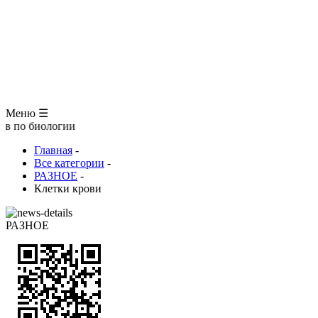
ЗООЛОГИЯ
АНАТОМИЯ ЧЕЛОВЕКА
ОБЩАЯ БИОЛОГИЯ
МЕДИЦИНА
РАЗНОЕ
ТРАВНИК
ЦВЕТОВОД
Глоссарий
Меню ☰
ологии
Главная
-
Все категории
-
РАЗНОЕ
-
Клетки крови
РАЗНОЕ