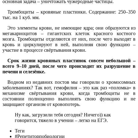
основная задача – уничтожать чужеродные частицы.
Тромбоциты – кровяные пластинки. Содержание: 250–350
тыс. на 1 куб. мм.
Это элементы крови, не имеющие ядра; они образуются из
мегакариоцитов – гигантских клеток красного костного
мозга. Тромбоциты отделяются от них, после чего выходят в
кровь и циркулируют в ней, выполняя свою функцию –
участие в процессе свёртывания крови.
Срок жизни кровяных пластинок совсем небольшой –
всего 9–10 дней, после чего происходит их разрушение в
печени и селезёнке.
Водном из недавних постов мы говорили о хромосомных
заболеваниях? Так вот, гемофилия – это как раз «поломка» в
механизме свёртывания крови, когда тромбоциты не в
состоянии полноценно выполнять свою функцию и не
защищают организм от кровопотерь.
Ну как, загрузили тебя сегодня? Ничего)) как
говорится, тяжело в учении – легко на ЕГЭ.
Теги
#Репетиторпобиологии