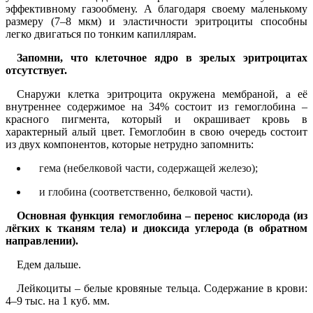
эффективному газообмену. А благодаря своему маленькому
размеру (7–8 мкм) и эластичности эритроциты способны
легко двигаться по тонким капиллярам.
Запомни, что клеточное ядро в зрелых эритроцитах
отсутствует.
Снаружи клетка эритроцита окружена мембраной, а её
внутреннее содержимое на 34% состоит из гемоглобина –
красного пигмента, который и окрашивает кровь в
характерный алый цвет. Гемоглобин в свою очередь состоит
из двух компонентов, которые нетрудно запомнить:
гема (небелковой части, содержащей железо);
и глобина (соответственно, белковой части).
Основная функция гемоглобина – перенос кислорода (из
лёгких к тканям тела) и диоксида углерода (в обратном
направлении).
Едем дальше.
Лейкоциты – белые кровяные тельца. Содержание в крови:
4–9 тыс. на 1 куб. мм.